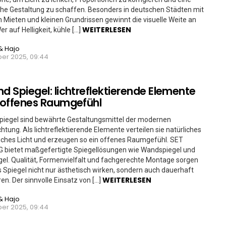
he Gestaltung zu schaffen. Besonders in deutschen Städten mit
 Mieten und kleinen Grundrissen gewinnt die visuelle Weite an
WEITERLESEN
r auf Helligkeit, kühle […]
& Hajo
er 2025, 09:44
nd Spiegel: lichtreflektierende Elemente
n offenes Raumgefühl
piegel sind bewährte Gestaltungsmittel der modernen
chtung. Als lichtreflektierende Elemente verteilen sie natürliches
iches Licht und erzeugen so ein offenes Raumgefühl. SET
G bietet maßgefertigte Spiegellösungen wie Wandspiegel und
el. Qualität, Formenvielfalt und fachgerechte Montage sorgen
s Spiegel nicht nur ästhetisch wirken, sondern auch dauerhaft
WEITERLESEN
ren. Der sinnvolle Einsatz von […]
& Hajo
er 2025, 09:44