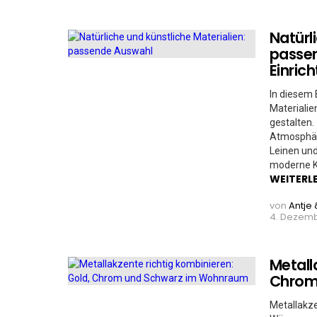
Natürl
passen
Einric
In diesem 
Materialie
gestalten.
Atmosphär
Leinen un
moderne Ku
WEITERL
von
Antje 
4. Dezemb
Metall
Chrom
Metallakze