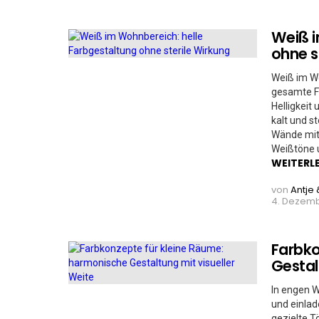
Weiß i
ohne s
Weiß im W
gesamte F
Helligkeit
kalt und s
Wände mit 
Weißtöne 
WEITERL
von
Antje 
4. Dezemb
Farbko
Gestal
In engen W
und einlad
gezielte T