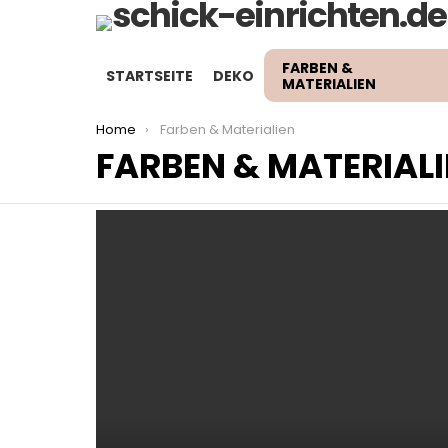
FARBEN &
STARTSEITE
DEKO
MATERIALIEN
You are here:
Home
Farben & Materialien
FARBEN & MATERIALI
LATEST
STORIES