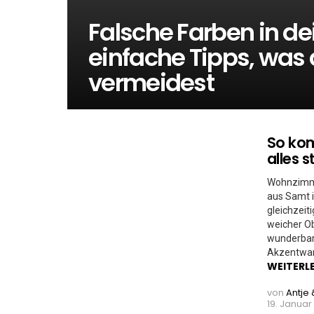
Falsche Farben in d
einfache Tipps, was 
vermeidest
So kom
MORE
STORIES
alles 
Wohnzimme
aus Samt 
gleichzeit
weicher Ob
wunderbar
Akzentwand
WEITERL
von
Antje 
19. Januar