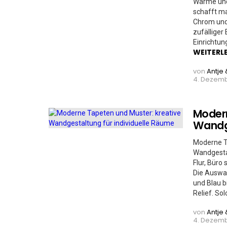
Wärme und 
schafft ma
Chrom und 
zufälliger
Einrichtun
WEITERL
von
Antje 
4. Dezemb
Modern
Wandge
Moderne Ta
Wandgesta
Flur, Büro
Die Auswah
und Blau b
Relief. Sol
von
Antje 
4. Dezemb