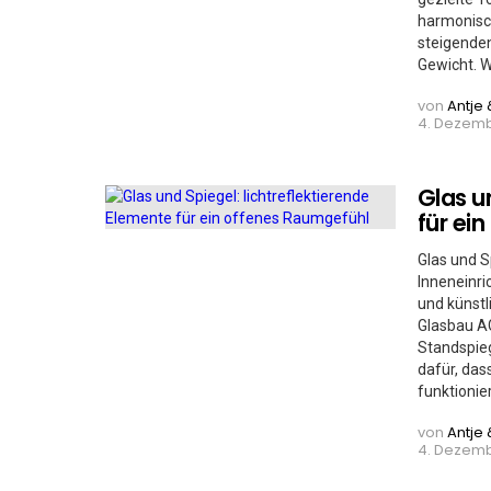
harmonisc
steigenden
Gewicht. We
von
Antje 
4. Dezemb
Glas u
für ei
Glas und S
Inneneinri
und künstl
Glasbau A
Standspieg
dafür, das
funktionie
von
Antje 
4. Dezemb