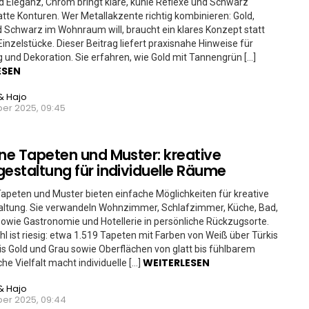
Eleganz, Chrom bringt klare, kühle Reflexe und Schwarz
tte Konturen. Wer Metallakzente richtig kombinieren: Gold,
Schwarz im Wohnraum will, braucht ein klares Konzept statt
 Einzelstücke. Dieser Beitrag liefert praxisnahe Hinweise für
g und Dekoration. Sie erfahren, wie Gold mit Tannengrün […]
ESEN
& Hajo
er 2025, 09:45
e Tapeten und Muster: kreative
staltung für individuelle Räume
peten und Muster bieten einfache Möglichkeiten für kreative
ltung. Sie verwandeln Wohnzimmer, Schlafzimmer, Küche, Bad,
 sowie Gastronomie und Hotellerie in persönliche Rückzugsorte.
l ist riesig: etwa 1.519 Tapeten mit Farben von Weiß über Türkis
is Gold und Grau sowie Oberflächen von glatt bis fühlbarem
WEITERLESEN
che Vielfalt macht individuelle […]
& Hajo
er 2025, 09:44