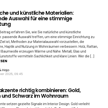
iche und künstliche Materialien:
de Auswahl für eine stimmige
htung
Beitrag erfahren Sie, wie Sie natürliche und künstliche
n: passende Auswahl treffen, um eine stimmige Einrichtung zu
 Ziel ist, Methoden zur Materialauswahl vorzustellen, die
e, Haptik und Nutzung in Wohnräumen verbessern. Holz, Rattan,
d Baumwolle erzeugen Wärme und Nähe. Metall, Glas und
nststoffe vermitteln Sachlichkeit und klare Linien. Wer die […]
ESEN
& Hajo
er 2025, 09:45
akzente richtig kombinieren: Gold,
 und Schwarz im Wohnraum
nte setzen gezielte Signale im Interior Design. Gold verleiht