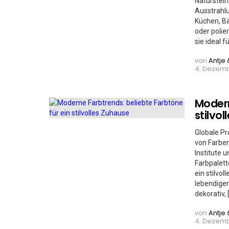
Naturstein
Ausstrahlu
Küchen, Bä
oder polie
sie ideal f
von
Antje 
4. Dezemb
Modern
stilvo
Globale Pr
von Farben
Institute 
Farbpalett
ein stilvo
lebendigen
dekorativ, 
von
Antje 
4. Dezemb