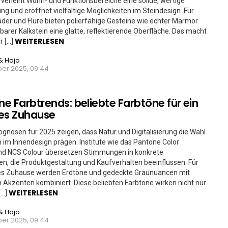
 verleiht Wohn- und Funktionsbereiche eine solide, wertige
ng und eröffnet vielfältige Möglichkeiten im Steindesign. Für
der und Flure bieten polierfähige Gesteine wie echter Marmor
rbarer Kalkstein eine glatte, reflektierende Oberfläche. Das macht
WEITERLESEN
ür […]
& Hajo
er 2025, 09:44
e Farbtrends: beliebte Farbtöne für ein
lles Zuhause
ognosen für 2025 zeigen, dass Natur und Digitalisierung die Wahl
 im Innendesign prägen. Institute wie das Pantone Color
und NCS Colour übersetzen Stimmungen in konkrete
en, die Produktgestaltung und Kaufverhalten beeinflussen. Für
lles Zuhause werden Erdtöne und gedeckte Graunuancen mit
 Akzenten kombiniert. Diese beliebten Farbtöne wirken nicht nur
WEITERLESEN
[…]
& Hajo
er 2025, 09:44