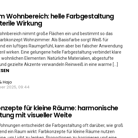
m Wohnbereich: helle Farbgestaltung
terile Wirkung
ohnbereich nimmt große Flächen ein und bestimmt so das
arbkonzept Wohnzimmer. Als Basisfarbe sorgt Weiß für
 und ein luftiges Raumgefühl, kann aber bei falscher Anwendung
teril wirken. Eine gelungene helle Farbgestaltung verbindet klare
wohnlichen Elementen. Natürliche Materialien, abgestufte
und gezielte Akzente verwandeln Reinweiß in eine warme […]
ESEN
& Hajo
er 2025, 09:44
nzepte für kleine Räume: harmonische
tung mit visueller Weite
ohnungen entscheidet die Farbgestaltung oft darüber, wie groß
end ein Raum wirkt. Farbkonzepte für kleine Räume nutzen
öne, um Licht zu lenken, Proportionen zu korrigieren und eine