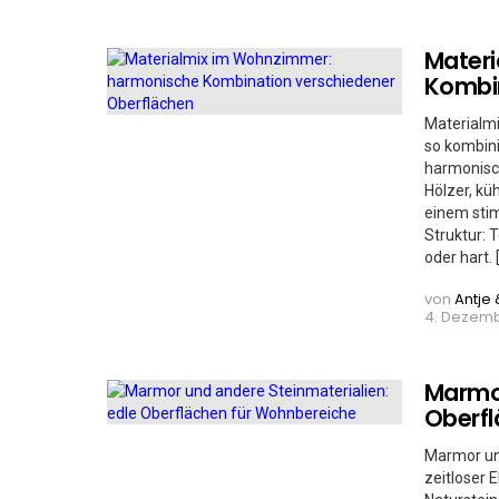
Mater
Kombin
Materialmi
so kombini
harmonisc
Hölzer, kü
einem stim
Struktur: 
oder hart. 
von
Antje 
4. Dezemb
Marmor
Oberfl
Marmor un
zeitloser 