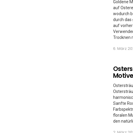
Goldene M
auf Ostere
wodurch be
durch das 
auf vorher
Verwenden 
Trocknen m
6. März 20
Osters
Motive
Ostersträu
Ostersträu
harmonisch
Sanfte Ros
Farbspektr
floralen M
den natürl
2. März 20