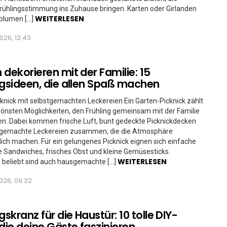
Frühlingsstimmung ins Zuhause bringen. Karten oder Girlanden
WEITERLESEN
rblumen […]
026, 12:43
 dekorieren mit der Familie: 15
ngsideen, die allen Spaß machen
knick mit selbstgemachten Leckereien Ein Garten-Picknick zählt
önsten Möglichkeiten, den Frühling gemeinsam mit der Familie
n. Dabei kommen frische Luft, bunt gedeckte Picknickdecken
tgemachte Leckereien zusammen, die die Atmosphäre
ich machen. Für ein gelungenes Picknick eignen sich einfache
 Sandwiches, frisches Obst und kleine Gemüsesticks.
WEITERLESEN
 beliebt sind auch hausgemachte […]
026, 09:32
gskranz für die Haustür: 10 tolle DIY-
 die deine Gäste faszinieren