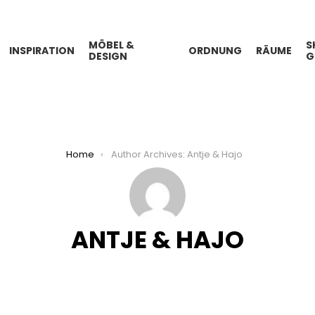
MÖBEL &
S
INSPIRATION
ORDNUNG
RÄUME
DESIGN
G
Home
Author Archives: Antje & Hajo
ANTJE & HAJO