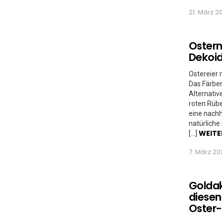
21. März 2
Ostern
Dekoid
Ostereier 
Das Färben
Alternati
roten Rübe
eine nach
natürliche 
WEITE
[…]
7. März 20
Goldak
diesen 
Oster