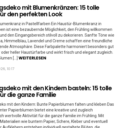
ngsdeko mit Blumenkränzen: 15 tolle
für den perfekten Look
umenkranz in Pastellfarben Ein Haustür-Blumenkranz in
ben ist eine bezaubernde Möglichkeit, den Frühling willkommen
und den Eingangsbereich stilvoll zu dekorieren. Sanfte Töne wie
a, Himmelblau, Lavendel und Creme schaffen eine freundliche
dende Atmosphäre. Diese Farbpalette harmoniert besonders gut
 oder heller Haustürfarbe und wirkt frisch und elegant zugleich.
WEITERLESEN
Blumen […]
26, 10:17
ngsdeko mit den Kindern basteln: 15 tolle
für die ganze Familie
eko mit den Kindern: Bunte Papierblumen falten und kleben Das
nter Papierblumen bietet eine kreative und zugleich
h wertvolle Aktivität für die ganze Familie im Frühling. Mit
Materialien wie buntem Papier, Schere, Kleber und eventuell
er Aufklebern entstehen individuell gestaltete Blüten, die