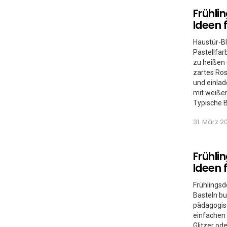
Frühli
MORE
STORIES
Ideen 
Haustür-Bl
Pastellfar
zu heißen 
zartes Ros
und einla
mit weißer
Typische 
31. März 20
Frühli
Ideen 
Frühlingsd
Basteln bu
pädagogisc
einfachen 
Glitzer od