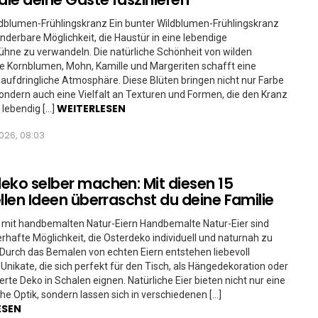
dblumen-Frühlingskranz Ein bunter Wildblumen-Frühlingskranz
underbare Möglichkeit, die Haustür in eine lebendige
ühne zu verwandeln. Die natürliche Schönheit von wilden
 Kornblumen, Mohn, Kamille und Margeriten schafft eine
naufdringliche Atmosphäre. Diese Blüten bringen nicht nur Farbe
 sondern auch eine Vielfalt an Texturen und Formen, die den Kranz
WEITERLESEN
lebendig […]
026, 08:03
eko selber machen: Mit diesen 15
ellen Ideen überraschst du deine Familie
 mit handbemalten Natur-Eiern Handbemalte Natur-Eier sind
rhafte Möglichkeit, die Osterdeko individuell und naturnah zu
 Durch das Bemalen von echten Eiern entstehen liebevoll
 Unikate, die sich perfekt für den Tisch, als Hängedekoration oder
erte Deko in Schalen eignen. Natürliche Eier bieten nicht nur eine
he Optik, sondern lassen sich in verschiedenen […]
ESEN