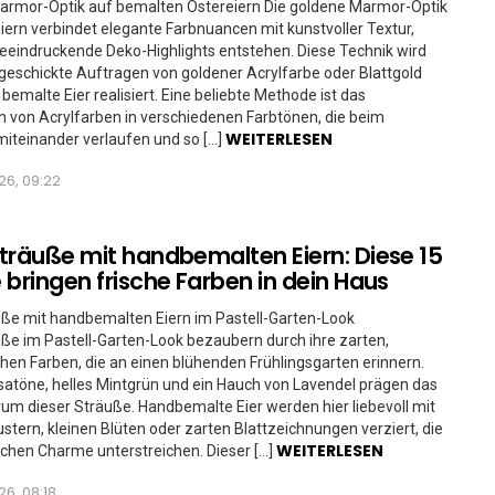
armor-Optik auf bemalten Ostereiern Die goldene Marmor-Optik
iern verbindet elegante Farbnuancen mit kunstvoller Textur,
eindruckende Deko-Highlights entstehen. Diese Technik wird
geschickte Auftragen von goldener Acrylfarbe oder Blattgold
 bemalte Eier realisiert. Eine beliebte Methode ist das
von Acrylfarben in verschiedenen Farbtönen, die beim
WEITERLESEN
iteinander verlaufen und so […]
26, 09:22
träuße mit handbemalten Eiern: Diese 15
 bringen frische Farben in dein Haus
ße mit handbemalten Eiern im Pastell-Garten-Look
ße im Pastell-Garten-Look bezaubern durch ihre zarten,
en Farben, die an einen blühenden Frühlingsgarten erinnern.
atöne, helles Mintgrün und ein Hauch von Lavendel prägen das
um dieser Sträuße. Handbemalte Eier werden hier liebevoll mit
ustern, kleinen Blüten oder zarten Blattzeichnungen verziert, die
WEITERLESEN
ichen Charme unterstreichen. Dieser […]
26, 08:18