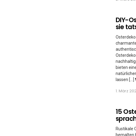
DIY-Os
sie tat
Osterdeko 
charmantes
authentisc
Osterdekor
nachhaltig
bieten ein
natürliche
lassen […]
1. März 202
15 Ost
sprac
Rustikale 
bemalten H