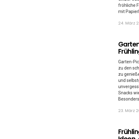
fröhliche 
mit Papie
24. März 2
Garten
Frühli
Garten-Pic
zu den sch
zu genieße
und selbs
unvergessl
Snacks wie
Besonders
23. März 2
Frühlin
Ideen,