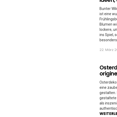
Bunter Wil
ist eine w
Frühlingsb
Blumen wie
lockere, u
ins Spiel,
besonders 
22. März 2
Osterd
origin
Osterdeko
eine zaube
gestalten.
gestaltete
als inszeni
authentisc
WEITERL