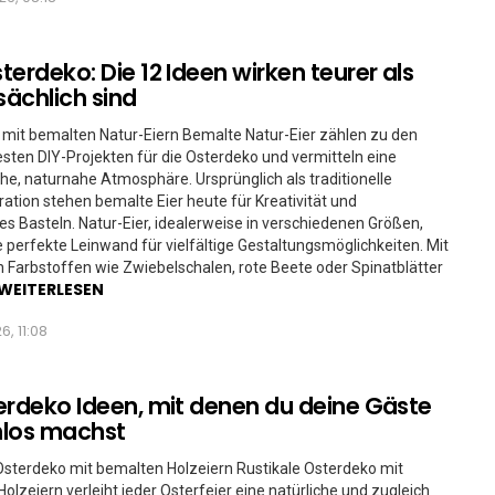
terdeko: Die 12 Ideen wirken teurer als
sächlich sind
mit bemalten Natur-Eiern Bemalte Natur-Eier zählen zu den
ten DIY-Projekten für die Osterdeko und vermitteln eine
he, naturnahe Atmosphäre. Ursprünglich als traditionelle
ation stehen bemalte Eier heute für Kreativität und
es Basteln. Natur-Eier, idealerweise in verschiedenen Größen,
e perfekte Leinwand für vielfältige Gestaltungsmöglichkeiten. Mit
n Farbstoffen wie Zwiebelschalen, rote Beete oder Spinatblätter
WEITERLESEN
6, 11:08
erdeko Ideen, mit denen du deine Gäste
hlos machst
Osterdeko mit bemalten Holzeiern Rustikale Osterdeko mit
olzeiern verleiht jeder Osterfeier eine natürliche und zugleich