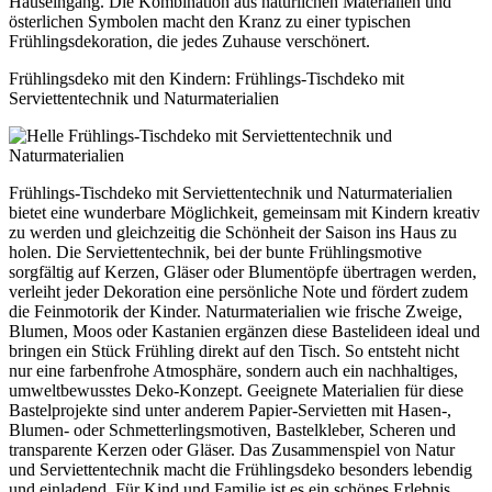
Hauseingang. Die Kombination aus natürlichen Materialien und
österlichen Symbolen macht den Kranz zu einer typischen
Frühlingsdekoration, die jedes Zuhause verschönert.
Frühlingsdeko mit den Kindern: Frühlings-Tischdeko mit
Serviettentechnik und Naturmaterialien
Frühlings-Tischdeko mit Serviettentechnik und Naturmaterialien
bietet eine wunderbare Möglichkeit, gemeinsam mit Kindern kreativ
zu werden und gleichzeitig die Schönheit der Saison ins Haus zu
holen. Die Serviettentechnik, bei der bunte Frühlingsmotive
sorgfältig auf Kerzen, Gläser oder Blumentöpfe übertragen werden,
verleiht jeder Dekoration eine persönliche Note und fördert zudem
die Feinmotorik der Kinder. Naturmaterialien wie frische Zweige,
Blumen, Moos oder Kastanien ergänzen diese Bastelideen ideal und
bringen ein Stück Frühling direkt auf den Tisch. So entsteht nicht
nur eine farbenfrohe Atmosphäre, sondern auch ein nachhaltiges,
umweltbewusstes Deko-Konzept. Geeignete Materialien für diese
Bastelprojekte sind unter anderem Papier-Servietten mit Hasen-,
Blumen- oder Schmetterlingsmotiven, Bastelkleber, Scheren und
transparente Kerzen oder Gläser. Das Zusammenspiel von Natur
und Serviettentechnik macht die Frühlingsdeko besonders lebendig
und einladend. Für Kind und Familie ist es ein schönes Erlebnis,