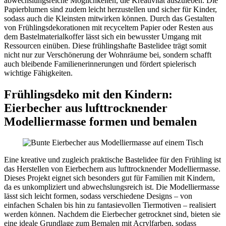
abwechslungsreiche Möglichkeiten, die Kreativität auszuleben. Die
Papierblumen sind zudem leicht herzustellen und sicher für Kinder,
sodass auch die Kleinsten mitwirken können. Durch das Gestalten
von Frühlingsdekorationen mit recyceltem Papier oder Resten aus
dem Bastelmaterialkoffer lässt sich ein bewusster Umgang mit
Ressourcen einüben. Diese frühlingshafte Bastelidee trägt somit
nicht nur zur Verschönerung der Wohnräume bei, sondern schafft
auch bleibende Familienerinnerungen und fördert spielerisch
wichtige Fähigkeiten.
Frühlingsdeko mit den Kindern:
Eierbecher aus lufttrocknender
Modelliermasse formen und bemalen
Eine kreative und zugleich praktische Bastelidee für den Frühling ist
das Herstellen von Eierbechern aus lufttrocknender Modelliermasse.
Dieses Projekt eignet sich besonders gut für Familien mit Kindern,
da es unkompliziert und abwechslungsreich ist. Die Modelliermasse
lässt sich leicht formen, sodass verschiedene Designs – von
einfachen Schalen bis hin zu fantasievollen Tiermotiven – realisiert
werden können. Nachdem die Eierbecher getrocknet sind, bieten sie
eine ideale Grundlage zum Bemalen mit Acrylfarben, sodass