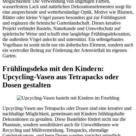
Möglichkeiten: Die Verwendung von ungiftigen Farben,
wasserfestem Lack und natürlichen Dekorationselementen sorgt für
eine ansprechende und wetterbeständige Optik. Motive wie Blumen,
Blätter oder kleine Vögel passen besonders gut zur Frühlingszeit
und ergänzen die heimische Gartenlandschaft. Dieses kreative
Projekt verbindet Basteln, Naturkunde und Umweltschutz auf
spielerische Weise und schafft eine langlebige Frühlingsdekoration,
die außerdem Vögel anlockt und unterstützt. Ein selbstgebautes
Vogelhaus ist somit nicht nur ein ästhetisches Element, sondern auch
ein wertvoller Beitrag zur Förderung der Artenvielfalt im eigenen
Garten.
Frühlingsdeko mit den Kindern:
Upcycling-Vasen aus Tetrapacks oder
Dosen gestalten
Upcycling-Vasen aus Tetrapacks oder Dosen sind eine kreative und
nachhaltige Möglichkeit, gemeinsam mit Kindern frühlingshafte
Dekorationen zu gestalten. Diese Bastelidee fördert nicht nur die
Phantasie, sondern sensibilisiert auch für Umweltthemen wie
Recycling und Müllvermeidung. Tetrapacks, ehemalige
Getränkekartons, und leere Dosen werden zunächst gründlich