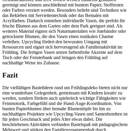
gereinigt und können anschließend mit buntem Papier, Stoffresten
oder Farben verziert werden. Besonders beliebt sind Techniken wie
das Bekleben mit Serviettentechnik oder das Bemalen mit
Acrylfarben. Dadurch entstehen individuelle Vasen, die perfekt für
frische Blumen aus dem Garten oder dem Park geeignet sind. Als
weiteres Material eignen sich Naturmaterialien wie Jutebänder oder
getrocknete Blumen, die den Vasen einen rustikalen Charme
verleihen. Upcycling fördert den bewussten Umgang mit
Ressourcen und eignet sich hervorragend als Familienaktivität im
Frühling. Die fertigen Vasen setzen farbenfrohe Akzente auf dem
Tisch oder der Fensterbank und bringen den Frühling auf
nachhaltige Weise ins Zuhause.
Fazit
Die vielfältigen Bastelideen rund um Frühlingsdeko bieten nicht nur
eine wunderbare Gelegenheit, gemeinsam mit Kindern kreativ zu
werden, sondern fördern auch spielerisch wichtige Fähigkeiten wie
Feinmotorik, Farbgefühl und die Hand-Auge-Koordination. Von
bunten Papierblumen über bemalte Blumentöpfe bis hin zu
nachhaltigen Projekten wie Upcycling-Vasen und Samenbomben ist
für jeden Geschmack und jedes Alter etwas dabei. Die
beschriebenen Aktivitäten verbinden Bastelspaß mit pädagogischem
Mehrwert und stärken den Familienzusammenhalt durch