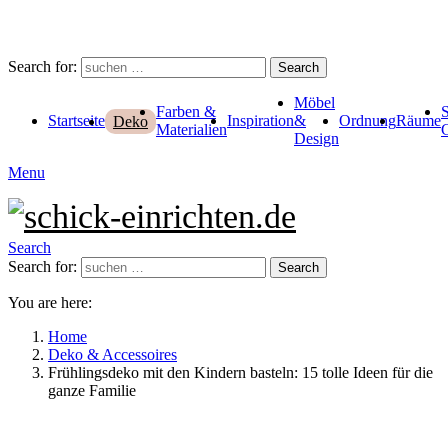
Search for:
Search
Möbel
Farben &
Startseite
Inspiration
&
Ordnung
Räume
Deko
Materialien
Design
Menu
Search
Search for:
Search
You are here:
Home
Deko & Accessoires
Frühlingsdeko mit den Kindern basteln: 15 tolle Ideen für die
ganze Familie