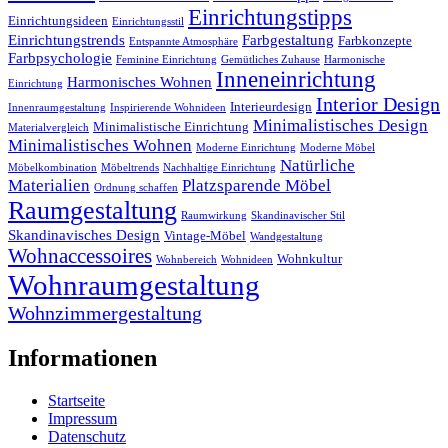
Einrichtungstipps
Einrichtungsideen
Einrichtungsstil
Einrichtungstrends
Farbgestaltung
Farbkonzepte
Entspannte Atmosphäre
Farbpsychologie
Feminine Einrichtung
Gemütliches Zuhause
Harmonische
Inneneinrichtung
Harmonisches Wohnen
Einrichtung
Interior Design
Interieurdesign
Innenraumgestaltung
Inspirierende Wohnideen
Minimalistisches Design
Minimalistische Einrichtung
Materialvergleich
Minimalistisches Wohnen
Moderne Einrichtung
Moderne Möbel
Natürliche
Möbelkombination
Möbeltrends
Nachhaltige Einrichtung
Materialien
Platzsparende Möbel
Ordnung schaffen
Raumgestaltung
Raumwirkung
Skandinavischer Stil
Skandinavisches Design
Vintage-Möbel
Wandgestaltung
Wohnaccessoires
Wohnkultur
Wohnbereich
Wohnideen
Wohnraumgestaltung
Wohnzimmergestaltung
Informationen
Startseite
Impressum
Datenschutz