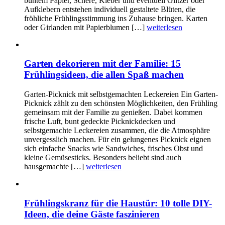
buntem Papier, Schere, Kleber und eventuell Glitzer oder
Aufklebern entstehen individuell gestaltete Blüten, die
fröhliche Frühlingsstimmung ins Zuhause bringen. Karten
oder Girlanden mit Papierblumen […]
weiterlesen
Garten dekorieren mit der Familie: 15
Frühlingsideen, die allen Spaß machen
Garten-Picknick mit selbstgemachten Leckereien Ein Garten-
Picknick zählt zu den schönsten Möglichkeiten, den Frühling
gemeinsam mit der Familie zu genießen. Dabei kommen
frische Luft, bunt gedeckte Picknickdecken und
selbstgemachte Leckereien zusammen, die die Atmosphäre
unvergesslich machen. Für ein gelungenes Picknick eignen
sich einfache Snacks wie Sandwiches, frisches Obst und
kleine Gemüsesticks. Besonders beliebt sind auch
hausgemachte […]
weiterlesen
Frühlingskranz für die Haustür: 10 tolle DIY-
Ideen, die deine Gäste faszinieren