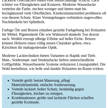
Lackierte Oberflächen bilden eine undurchlässige Schicht. Lack
schützt vor Flüssigkeiten und Kratzern. Moderne Wasserlacke
vertiefen die Farbe, riechen weniger und bieten matt bis
hochglänzend viele Oberflächen. Kinderzimmermöbel profitieren oft
von diesem Schutz. Klare Versiegelungen verhindern ungewolltes
Nachdunkeln bei Splintholz.
Farbige Öle und Beizen erlauben gezielte Farbgebung bei Holzarten
für Möbel. Pigmentierte Öle wie Walnussöl dunkeln Ton dezent
nach. Weißöl erzeugt silbrige Effekte auf heller Eiche. Beizen
können Hölzern einen völlig neuen Charakter geben, etwa
Kirschton für mahagonienahe Optik.
Moderne Lacktechniken bieten Varianten in Haptik und Tiefe.
Matt-, Seidenmatt- und Strukturlacke liefern unterschiedliche
Griffgefühle. Wasserbasierte Systeme reduzieren Lösungsmittel. Die
Wahl beeinflusst, wie helle und dunkle Holzarten im Raum wirken.
Vorteile geölt: betont Maserung, pflegt
Materialelastizität, einfache Ausbesserung.
Vorteile lackiert: hoher Schutz, beständig gegen
Flüssigkeiten, leichter zu reinigen.
Kombinationen: geölte und lackierte Flächen schaffen
gezielte Kontraste.