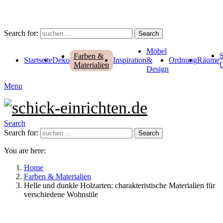
Search for:
Search
Möbel
Farben &
Startseite
Deko
Inspiration
&
Ordnung
Räume
Materialien
Design
Menu
Search
Search for:
Search
You are here:
Home
Farben & Materialien
Helle und dunkle Holzarten: charakteristische Materialien für
verschiedene Wohnstile