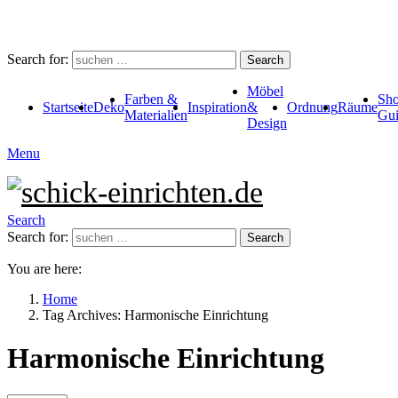
Search for:
Search
Möbel
Farben &
Sho
Startseite
Deko
Inspiration
&
Ordnung
Räume
Materialien
Gui
Design
Menu
Search
Search for:
Search
You are here:
Home
Tag Archives: Harmonische Einrichtung
Harmonische Einrichtung