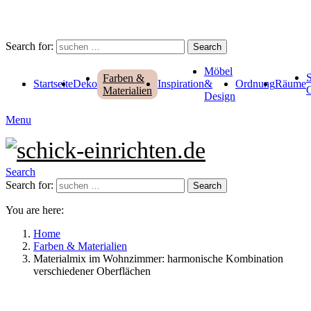
Search for:
Search
Möbel
Farben &
Startseite
Deko
Inspiration
&
Ordnung
Räume
Materialien
Design
Menu
Search
Search for:
Search
You are here:
Home
Farben & Materialien
Materialmix im Wohnzimmer: harmonische Kombination
verschiedener Oberflächen