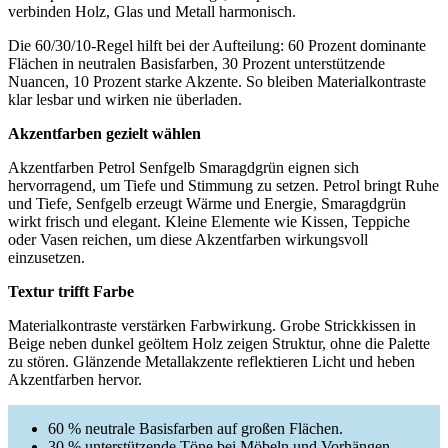
verbinden Holz, Glas und Metall harmonisch.
Die 60/30/10-Regel hilft bei der Aufteilung: 60 Prozent dominante
Flächen in neutralen Basisfarben, 30 Prozent unterstützende
Nuancen, 10 Prozent starke Akzente. So bleiben Materialkontraste
klar lesbar und wirken nie überladen.
Akzentfarben gezielt wählen
Akzentfarben Petrol Senfgelb Smaragdgrün eignen sich
hervorragend, um Tiefe und Stimmung zu setzen. Petrol bringt Ruhe
und Tiefe, Senfgelb erzeugt Wärme und Energie, Smaragdgrün
wirkt frisch und elegant. Kleine Elemente wie Kissen, Teppiche
oder Vasen reichen, um diese Akzentfarben wirkungsvoll
einzusetzen.
Textur trifft Farbe
Materialkontraste verstärken Farbwirkung. Grobe Strickkissen in
Beige neben dunkel geöltem Holz zeigen Struktur, ohne die Palette
zu stören. Glänzende Metallakzente reflektieren Licht und heben
Akzentfarben hervor.
60 % neutrale Basisfarben auf großen Flächen.
30 % unterstützende Töne bei Möbeln und Vorhängen.