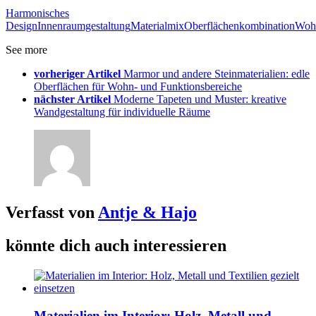
Harmonisches
Design
Innenraumgestaltung
Materialmix
Oberflächenkombination
Woh
See more
vorheriger Artikel
Marmor und andere Steinmaterialien: edle
Oberflächen für Wohn- und Funktionsbereiche
nächster Artikel
Moderne Tapeten und Muster: kreative
Wandgestaltung für individuelle Räume
Verfasst von
Antje & Hajo
könnte dich auch interessieren
Materialien im Interior: Holz, Metall und