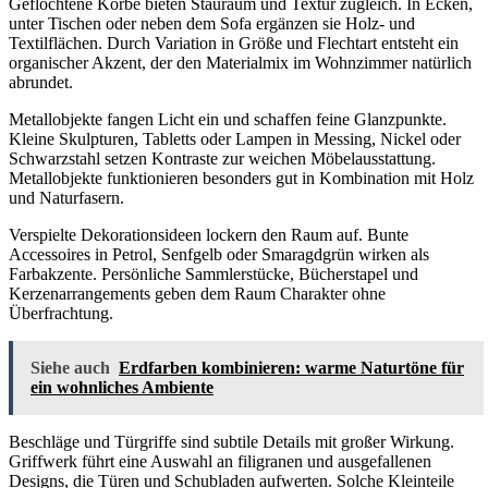
Geflochtene Körbe bieten Stauraum und Textur zugleich. In Ecken,
unter Tischen oder neben dem Sofa ergänzen sie Holz- und
Textilflächen. Durch Variation in Größe und Flechtart entsteht ein
organischer Akzent, der den Materialmix im Wohnzimmer natürlich
abrundet.
Metallobjekte fangen Licht ein und schaffen feine Glanzpunkte.
Kleine Skulpturen, Tabletts oder Lampen in Messing, Nickel oder
Schwarzstahl setzen Kontraste zur weichen Möbelausstattung.
Metallobjekte funktionieren besonders gut in Kombination mit Holz
und Naturfasern.
Verspielte Dekorationsideen lockern den Raum auf. Bunte
Accessoires in Petrol, Senfgelb oder Smaragdgrün wirken als
Farbakzente. Persönliche Sammlerstücke, Bücherstapel und
Kerzenarrangements geben dem Raum Charakter ohne
Überfrachtung.
Siehe auch
Erdfarben kombinieren: warme Naturtöne für
ein wohnliches Ambiente
Beschläge und Türgriffe sind subtile Details mit großer Wirkung.
Griffwerk führt eine Auswahl an filigranen und ausgefallenen
Designs, die Türen und Schubladen aufwerten. Solche Kleinteile