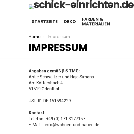
FARBEN &
STARTSEITE
DEKO
MATERIALIEN
You are here:
Home
Impressum
IMPRESSUM
Angaben gemäß § 5 TMG:
Antje Schweitzer und Hajo Simons
Am Köttersbach 4
51519 Odenthal
USt.-ID: DE 151594229
Kontakt:
Telefon: +49 (0) 171 3177157
E-Mail: info@wohnen-und-bauen.de