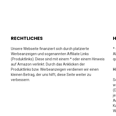
RECHTLICHES
H
Unsere Webseite finanziert sich durch platzierte
*
Werbeanzeigen und sogenannten Affiliate Links
A
(Produktlinks). Diese sind mit einem * oder einem Hinweis
q
auf Amazon verlinkt. Durch das Anklicken der
Produktlinks bzw. Werbeanzeigen verdienen wir einen
H
kleinen Betrag, der uns hilft, diese Seite weiter zu
verbessern.
S
w
(
j
A
K
W