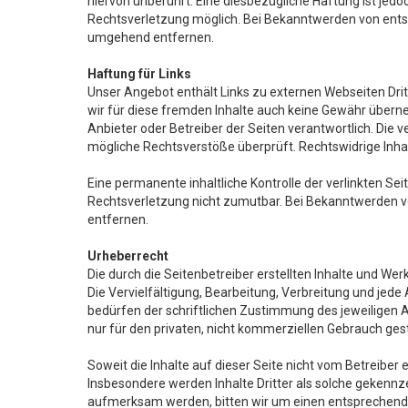
hiervon unberührt. Eine diesbezügliche Haftung ist jedo
Rechtsverletzung möglich. Bei Bekanntwerden von ents
umgehend entfernen.
Haftung für Links
Unser Angebot enthält Links zu externen Webseiten Dritt
wir für diese fremden Inhalte auch keine Gewähr übernehm
Anbieter oder Betreiber der Seiten verantwortlich. Die 
mögliche Rechtsverstöße überprüft. Rechtswidrige Inha
Eine permanente inhaltliche Kontrolle der verlinkten Se
Rechtsverletzung nicht zumutbar. Bei Bekanntwerden 
entfernen.
Urheberrecht
Die durch die Seitenbetreiber erstellten Inhalte und W
Die Vervielfältigung, Bearbeitung, Verbreitung und jed
bedürfen der schriftlichen Zustimmung des jeweiligen A
nur für den privaten, nicht kommerziellen Gebrauch gest
Soweit die Inhalte auf dieser Seite nicht vom Betreiber 
Insbesondere werden Inhalte Dritter als solche gekennz
aufmerksam werden, bitten wir um einen entsprechend