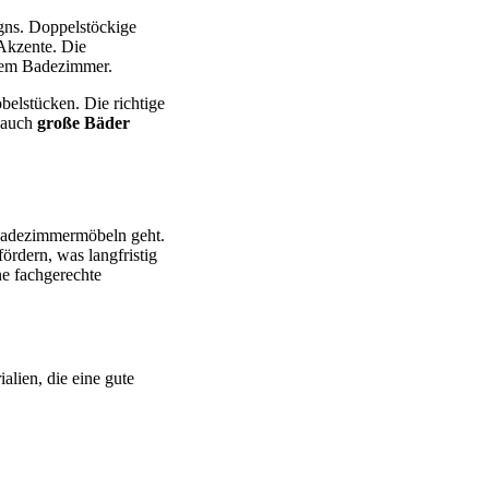
igns. Doppelstöckige
 Akzente. Die
dem Badezimmer.
belstücken. Die richtige
s auch
große Bäder
 Badezimmermöbeln geht.
ördern, was langfristig
ne fachgerechte
alien, die eine gute