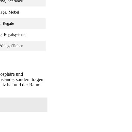
che, Schränke
läge, Möbel
, Regale
e, Regalsysteme
 Ablageflächen
mosphäre und
nstände, sondern tragen
Platz hat und der Raum