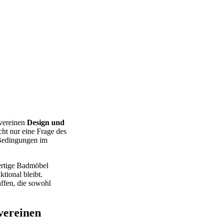
 vereinen
Design und
cht nur eine Frage des
 Bedingungen im
wertige Badmöbel
tional bleibt.
affen, die sowohl
vereinen