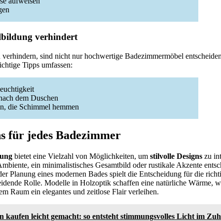
sse aufweisen
gen
ildung verhindert
erhindern, sind nicht nur hochwertige Badezimmermöbel entscheiden
wichtige Tipps umfassen:
euchtigkeit
 nach dem Duschen
ten, die Schimmel hemmen
gns für jedes Badezimmer
tung
bietet eine Vielzahl von Möglichkeiten, um
stilvolle Designs
zu in
Ambiente, ein minimalistisches Gesamtbild oder rustikale Akzente entsc
er Planung eines modernen Bades spielt die Entscheidung für die rich
eidende Rolle. Modelle in Holzoptik schaffen eine natürliche Wärme, 
m Raum ein elegantes und zeitlose Flair verleihen.
n kaufen leicht gemacht: so entsteht stimmungsvolles Licht im Zu