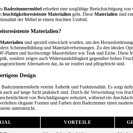
en
Badezimmermöbel
erfordert eine sorgfältige Berücksichtigung von
um
feuchtigkeitsresistente Materialien
geht. Diese
Materialien
sind ent
ionalität der Möbel in einem feuchten Umfeld.
itsresistente Materialien?
 Materialien
sind speziell entwickelt worden, um den Herausforderu
indern Schimmelbildung und Materialverformungen. Zu den idealen Op
-Platten und hochwertige Massivhölzer wie Teak und Eiche. Diese Mat
ptik, sondern zeigen auch Widerstandsfähigkeit gegenüber hohen Feuc
usgezeichnete Alternativen dar, da sie rostfrei und pflegeleicht sind.
ertigem Design
 Badezimmermöbeln vereint Ästhetik und Funktionalität. Es sorgt dafür
n auch auf lange Sicht praktisch sind. Durch die Verwendung von feuch
hrscheinlichkeit von Beschädigungen reduziert, während ein durchdach
 verleihen elegante Formen und Farben dem Badezimmer einen moderne
ente unterstreicht.
RIAL
VORTEILE
G