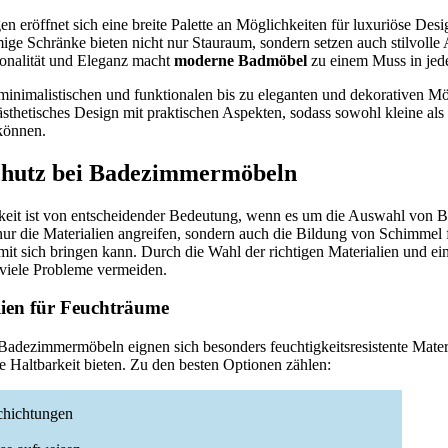
n eröffnet sich eine breite Palette an Möglichkeiten für luxuriöse Des
ge Schränke bieten nicht nur Stauraum, sondern setzen auch stilvolle
onalität und Eleganz macht
moderne Badmöbel
zu einem Muss in je
inimalistischen und funktionalen bis zu eleganten und dekorativen Mö
sthetisches Design mit praktischen Aspekten, sodass sowohl kleine al
können.
schutz bei Badezimmermöbeln
keit ist von entscheidender Bedeutung, wenn es um die Auswahl von
nur die Materialien angreifen, sondern auch die Bildung von Schimmel f
mit sich bringen kann. Durch die Wahl der richtigen Materialien und ei
 viele Probleme vermeiden.
lien für Feuchträume
Badezimmermöbeln eignen sich besonders feuchtigkeitsresistente Materi
ge Haltbarkeit bieten. Zu den besten Optionen zählen:
schichtungen