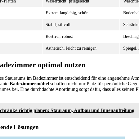
F-Platten
Wasserdicht, pflegeleicht
Waschtis
Extrem langlebig, schön
Bodenbe
Stabil, stilvoll
Schränke
Rostfrei, robust
Beschläg
Ästhetisch, leicht zu reinigen
Spiegel,
adezimmer optimal nutzen
des Stauraums im Badezimmer ist entscheidend für eine angenehme At
lante
Badezimmermöbel
schaffen nicht nur Platz für persönliche Gege
umes bei. Eine durchdachte Anordnung sorgt dafür, dass alles seinen 
schränke richtig planen: Stauraum, Aufbau und Innenaufteilung
arende Lösungen