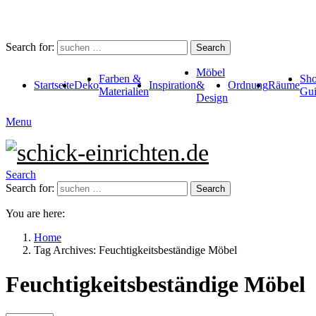
Search for:
Search
Möbel
Farben &
Sho
Startseite
Deko
Inspiration
&
Ordnung
Räume
Materialien
Gui
Design
Menu
Search
Search for:
Search
You are here:
Home
Tag Archives: Feuchtigkeitsbeständige Möbel
Feuchtigkeitsbeständige Möbel