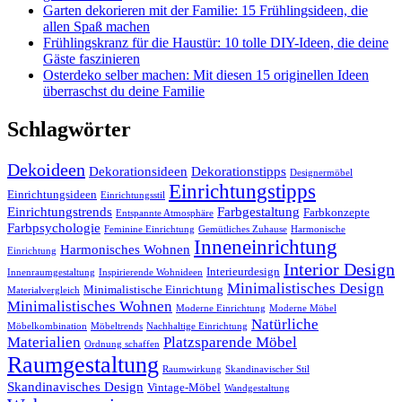
Garten dekorieren mit der Familie: 15 Frühlingsideen, die
allen Spaß machen
Frühlingskranz für die Haustür: 10 tolle DIY-Ideen, die deine
Gäste faszinieren
Osterdeko selber machen: Mit diesen 15 originellen Ideen
überraschst du deine Familie
Schlagwörter
Dekoideen
Dekorationsideen
Dekorationstipps
Designermöbel
Einrichtungstipps
Einrichtungsideen
Einrichtungsstil
Einrichtungstrends
Farbgestaltung
Farbkonzepte
Entspannte Atmosphäre
Farbpsychologie
Feminine Einrichtung
Gemütliches Zuhause
Harmonische
Inneneinrichtung
Harmonisches Wohnen
Einrichtung
Interior Design
Interieurdesign
Innenraumgestaltung
Inspirierende Wohnideen
Minimalistisches Design
Minimalistische Einrichtung
Materialvergleich
Minimalistisches Wohnen
Moderne Einrichtung
Moderne Möbel
Natürliche
Möbelkombination
Möbeltrends
Nachhaltige Einrichtung
Materialien
Platzsparende Möbel
Ordnung schaffen
Raumgestaltung
Raumwirkung
Skandinavischer Stil
Skandinavisches Design
Vintage-Möbel
Wandgestaltung