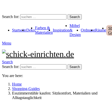
Search for:
Search
Möbel
Farben &
Sh
Startseite
Deko
Inspiration
&
Ordnung
Räume
Materialien
Gu
Design
Menu
Search
Search for:
Search
You are here:
Home
Shopping-Guides
Esszimmerstühle kaufen: Sitzkomfort, Materialien und
Alltagstauglichkeit