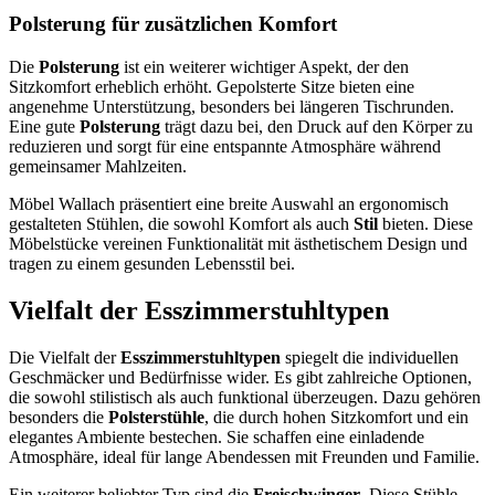
Polsterung für zusätzlichen Komfort
Die
Polsterung
ist ein weiterer wichtiger Aspekt, der den
Sitzkomfort erheblich erhöht. Gepolsterte Sitze bieten eine
angenehme Unterstützung, besonders bei längeren Tischrunden.
Eine gute
Polsterung
trägt dazu bei, den Druck auf den Körper zu
reduzieren und sorgt für eine entspannte Atmosphäre während
gemeinsamer Mahlzeiten.
Möbel Wallach präsentiert eine breite Auswahl an ergonomisch
gestalteten Stühlen, die sowohl Komfort als auch
Stil
bieten. Diese
Möbelstücke vereinen Funktionalität mit ästhetischem Design und
tragen zu einem gesunden Lebensstil bei.
Vielfalt der Esszimmerstuhltypen
Die Vielfalt der
Esszimmerstuhltypen
spiegelt die individuellen
Geschmäcker und Bedürfnisse wider. Es gibt zahlreiche Optionen,
die sowohl stilistisch als auch funktional überzeugen. Dazu gehören
besonders die
Polsterstühle
, die durch hohen Sitzkomfort und ein
elegantes Ambiente bestechen. Sie schaffen eine einladende
Atmosphäre, ideal für lange Abendessen mit Freunden und Familie.
Ein weiterer beliebter Typ sind die
Freischwinger
. Diese Stühle