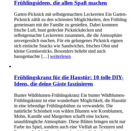
Frühlingsideen, die allen Spaß machen
Garten-Picknick mit selbstgemachten Leckereien Ein Garten-
Picknick zählt zu den schönsten Möglichkeiten, den Frühling
gemeinsam mit der Familie zu genießen. Dabei kommen
frische Luft, bunt gedeckte Picknickdecken und
selbstgemachte Leckereien zusammen, die die Atmosphäre
unvergesslich machen. Für ein gelungenes Picknick eignen
sich einfache Snacks wie Sandwiches, frisches Obst und
kleine Gemüsesticks. Besonders beliebt sind auch
hausgemachte […]
weiterlesen
Frühlingskranz für die Haustür: 10 tolle DIY-
Ideen, die deine Gäste faszinieren
Bunter Wildblumen-Frühlingskranz Ein bunter Wildblumen-
Frühlingskranz ist eine wunderbare Möglichkeit, die Haustür
in eine lebendige Frühlingsbühne zu verwandeln. Die
natürliche Schönheit von wilden Blumen wie Kornblumen,
Mohn, Kamille und Margeriten schafft eine lockere,
unaufdringliche Atmosphäre. Diese Blüten bringen nicht nur
Farbe ins Spiel, sondern auch eine Vielfalt an Texturen und