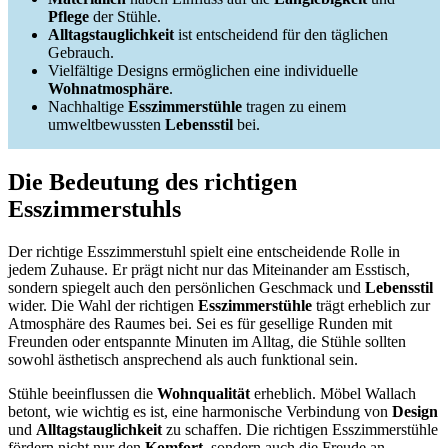
Pflege
der Stühle.
Alltagstauglichkeit
ist entscheidend für den täglichen
Gebrauch.
Vielfältige Designs ermöglichen eine individuelle
Wohnatmosphäre
.
Nachhaltige
Esszimmerstühle
tragen zu einem
umweltbewussten
Lebensstil
bei.
Die Bedeutung des richtigen
Esszimmerstuhls
Der richtige Esszimmerstuhl spielt eine entscheidende Rolle in
jedem Zuhause. Er prägt nicht nur das Miteinander am Esstisch,
sondern spiegelt auch den persönlichen Geschmack und
Lebensstil
wider. Die Wahl der richtigen
Esszimmerstühle
trägt erheblich zur
Atmosphäre des Raumes bei. Sei es für gesellige Runden mit
Freunden oder entspannte Minuten im Alltag, die Stühle sollten
sowohl ästhetisch ansprechend als auch funktional sein.
Stühle beeinflussen die
Wohnqualität
erheblich. Möbel Wallach
betont, wie wichtig es ist, eine harmonische Verbindung von
Design
und
Alltagstauglichkeit
zu schaffen. Die richtigen Esszimmerstühle
fördern nicht nur den
Komfort
, sondern auch die Freude an