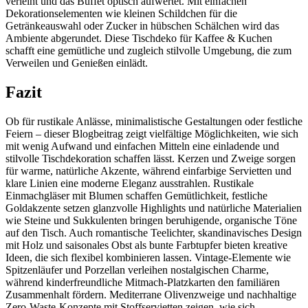
verleiht und das Buffet optisch aufwertet. Mit einfachen
Dekorationselementen wie kleinen Schildchen für die
Getränkeauswahl oder Zucker in hübschen Schälchen wird das
Ambiente abgerundet. Diese Tischdeko für Kaffee & Kuchen
schafft eine gemütliche und zugleich stilvolle Umgebung, die zum
Verweilen und Genießen einlädt.
Fazit
Ob für rustikale Anlässe, minimalistische Gestaltungen oder festliche
Feiern – dieser Blogbeitrag zeigt vielfältige Möglichkeiten, wie sich
mit wenig Aufwand und einfachen Mitteln eine einladende und
stilvolle Tischdekoration schaffen lässt. Kerzen und Zweige sorgen
für warme, natürliche Akzente, während einfarbige Servietten und
klare Linien eine moderne Eleganz ausstrahlen. Rustikale
Einmachgläser mit Blumen schaffen Gemütlichkeit, festliche
Goldakzente setzen glanzvolle Highlights und natürliche Materialien
wie Steine und Sukkulenten bringen beruhigende, organische Töne
auf den Tisch. Auch romantische Teelichter, skandinavisches Design
mit Holz und saisonales Obst als bunte Farbtupfer bieten kreative
Ideen, die sich flexibel kombinieren lassen. Vintage-Elemente wie
Spitzenläufer und Porzellan verleihen nostalgischen Charme,
während kinderfreundliche Mitmach-Platzkarten den familiären
Zusammenhalt fördern. Mediterrane Olivenzweige und nachhaltige
Zero-Waste-Konzepte mit Stoffservietten zeigen, wie sich