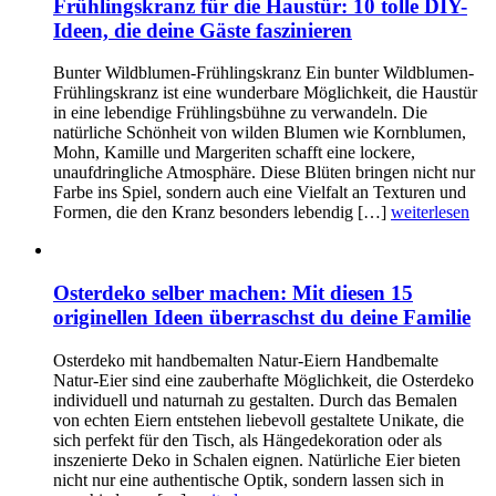
Frühlingskranz für die Haustür: 10 tolle DIY-
Ideen, die deine Gäste faszinieren
Bunter Wildblumen-Frühlingskranz Ein bunter Wildblumen-
Frühlingskranz ist eine wunderbare Möglichkeit, die Haustür
in eine lebendige Frühlingsbühne zu verwandeln. Die
natürliche Schönheit von wilden Blumen wie Kornblumen,
Mohn, Kamille und Margeriten schafft eine lockere,
unaufdringliche Atmosphäre. Diese Blüten bringen nicht nur
Farbe ins Spiel, sondern auch eine Vielfalt an Texturen und
Formen, die den Kranz besonders lebendig […]
weiterlesen
Osterdeko selber machen: Mit diesen 15
originellen Ideen überraschst du deine Familie
Osterdeko mit handbemalten Natur-Eiern Handbemalte
Natur-Eier sind eine zauberhafte Möglichkeit, die Osterdeko
individuell und naturnah zu gestalten. Durch das Bemalen
von echten Eiern entstehen liebevoll gestaltete Unikate, die
sich perfekt für den Tisch, als Hängedekoration oder als
inszenierte Deko in Schalen eignen. Natürliche Eier bieten
nicht nur eine authentische Optik, sondern lassen sich in