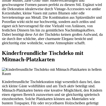
florale Muster, zarte Gold- oder Silberverzierungen und
geschwungene Formen passen perfekt zu diesem Stil. Ergänzt wird
die Dekoration idealerweise durch Vintage-Accessoires wie antike
Kerzenhalter, kleine Vasen mit zarten Blumen oder edle
Serviettenringe aus Metall. Die Kombination aus Spitzenläufer und
Porzellan wirkt nicht nur hochwertig, sondern auch zeitlos und
eignet sich hervorragend für eine Vielzahl von Anlässen, von
festlichen Dinnern bis hin zu gemütlichen Nachmittagskaffees.
Dabei benötigt diese Art der Tischdeko keinen großen Aufwand, da
sie durch ihre schlichte, aber charmante Eleganz besticht und
gleichzeitig eine wohnliche, warme Atmosphäre schafft.
Kinderfreundliche Tischdeko mit
Mitmach-Platzkarten
Kinderfreundliche Tischdekoration trägt wesentlich dazu bei, dass
sich kleine Gäste wohlfühlen und am Tisch aktiv beteiligt sind.
Mitmach-Platzkarten bieten eine kreative Möglichkeit, den Kindern
einen eigenen Bereich zuzuweisen und sie gleichzeitig spielerisch
einzubeziehen. Solche Platzkarten können aus Materialien wie
buntem Tonpapier, Filz oder recycelbaren Holzscheiben gefertigt