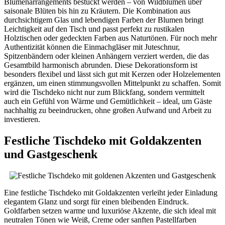
Blumenarrangements bestückt werden – von Wildblumen über
saisonale Blüten bis hin zu Kräutern. Die Kombination aus
durchsichtigem Glas und lebendigen Farben der Blumen bringt
Leichtigkeit auf den Tisch und passt perfekt zu rustikalen
Holztischen oder gedeckten Farben aus Naturtönen. Für noch mehr
Authentizität können die Einmachgläser mit Juteschnur,
Spitzenbändern oder kleinen Anhängern verziert werden, die das
Gesamtbild harmonisch abrunden. Diese Dekorationsform ist
besonders flexibel und lässt sich gut mit Kerzen oder Holzelementen
ergänzen, um einen stimmungsvollen Mittelpunkt zu schaffen. Somit
wird die Tischdeko nicht nur zum Blickfang, sondern vermittelt
auch ein Gefühl von Wärme und Gemütlichkeit – ideal, um Gäste
nachhaltig zu beeindrucken, ohne großen Aufwand und Arbeit zu
investieren.
Festliche Tischdeko mit Goldakzenten
und Gastgeschenk
Eine festliche Tischdeko mit Goldakzenten verleiht jeder Einladung
elegantem Glanz und sorgt für einen bleibenden Eindruck.
Goldfarben setzen warme und luxuriöse Akzente, die sich ideal mit
neutralen Tönen wie Weiß, Creme oder sanften Pastellfarben