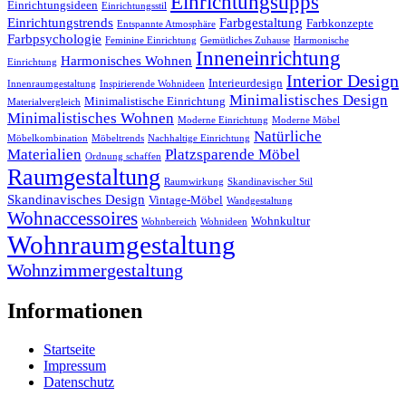
Einrichtungstipps
Einrichtungsideen
Einrichtungsstil
Einrichtungstrends
Farbgestaltung
Farbkonzepte
Entspannte Atmosphäre
Farbpsychologie
Feminine Einrichtung
Gemütliches Zuhause
Harmonische
Inneneinrichtung
Harmonisches Wohnen
Einrichtung
Interior Design
Interieurdesign
Innenraumgestaltung
Inspirierende Wohnideen
Minimalistisches Design
Minimalistische Einrichtung
Materialvergleich
Minimalistisches Wohnen
Moderne Einrichtung
Moderne Möbel
Natürliche
Möbelkombination
Möbeltrends
Nachhaltige Einrichtung
Materialien
Platzsparende Möbel
Ordnung schaffen
Raumgestaltung
Raumwirkung
Skandinavischer Stil
Skandinavisches Design
Vintage-Möbel
Wandgestaltung
Wohnaccessoires
Wohnkultur
Wohnbereich
Wohnideen
Wohnraumgestaltung
Wohnzimmergestaltung
Informationen
Startseite
Impressum
Datenschutz