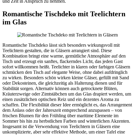
und Zeit in Anspruch zu nehmen.
Romantische Tischdeko mit Teelichtern
im Glas
Romantische Tischdeko lässt sich besonders wirkungsvoll mit
Teelichtern gestalten, die in Gläsern arrangiert sind. Diese
Kombination bringt eine warme, gemütliche Atmosphäre auf den
Tisch und erzeugt ein sanftes, flackerndes Licht, das jeden Gast
sofort willkommen heißt. Teelichter in klaren oder farbigen Gläsern
schmücken den Tisch auf elegante Weise, ohne dabei aufdringlich
zu wirken. Besonders schön wirken kleine Gläser, gefüllt mit Sand
oder Dekosteinen, die gleichzeitig als Halterung dienen und für
Stabilität sorgen. Alternativ können auch getrocknete Blüten,
Kräuterzweige oder Zimtstäbchen um das Glas drapiert werden, um
einen zusätzlichen optischen Reiz und ein dezentes Aroma zu
schaffen. Die Flexibilität dieser Idee ermöglicht es, das Arrangement
dem Anlass oder der Jahreszeit entsprechend anzupassen – von
frischen Blumen für den Frühling über maritime Elemente im
Sommer bis hin zu herbstlichen Farben und winterlichen Akzenten.
Insgesamt ist die Verwendung von Teelichtern in Gläsern eine
unkomplizierte, aber sehr effektive Methode, um einer Tafel eine