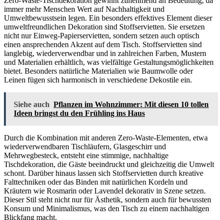
Zero-Waste-Tischdekoration gewinnt zunehmend an Bedeutung, da
immer mehr Menschen Wert auf Nachhaltigkeit und
Umweltbewusstsein legen. Ein besonders effektives Element dieser
umweltfreundlichen Dekoration sind Stoffservietten. Sie ersetzen
nicht nur Einweg-Papierservietten, sondern setzen auch optisch
einen ansprechenden Akzent auf dem Tisch. Stoffservietten sind
langlebig, wiederverwendbar und in zahlreichen Farben, Mustern
und Materialien erhältlich, was vielfältige Gestaltungsmöglichkeiten
bietet. Besonders natürliche Materialien wie Baumwolle oder
Leinen fügen sich harmonisch in verschiedene Dekostile ein.
Siehe auch
Pflanzen im Wohnzimmer: Mit diesen 10 tollen
Ideen bringst du den Frühling ins Haus
Durch die Kombination mit anderen Zero-Waste-Elementen, etwa
wiederverwendbaren Tischläufern, Glasgeschirr und
Mehrwegbesteck, entsteht eine stimmige, nachhaltige
Tischdekoration, die Gäste beeindruckt und gleichzeitig die Umwelt
schont. Darüber hinaus lassen sich Stoffservietten durch kreative
Falttechniken oder das Binden mit natürlichen Kordeln und
Kräutern wie Rosmarin oder Lavendel dekorativ in Szene setzen.
Dieser Stil steht nicht nur für Ästhetik, sondern auch für bewussten
Konsum und Minimalismus, was den Tisch zu einem nachhaltigen
Blickfang macht.