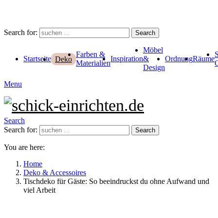
Search for:
Search
Möbel
Farben &
Startseite
Inspiration
&
Ordnung
Räume
Deko
Materialien
Design
Menu
Search
Search for:
Search
You are here:
Home
Deko & Accessoires
Tischdeko für Gäste: So beeindruckst du ohne Aufwand und
viel Arbeit