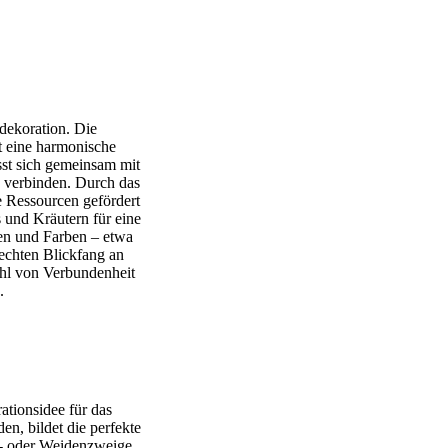
rdekoration. Die
 eine harmonische
sst sich gemeinsam mit
zu verbinden. Durch das
e Ressourcen gefördert
 und Kräutern für eine
en und Farben – etwa
echten Blickfang an
ühl von Verbundenheit
.
ationsidee für das
en, bildet die perfekte
n- oder Weidenzweige,