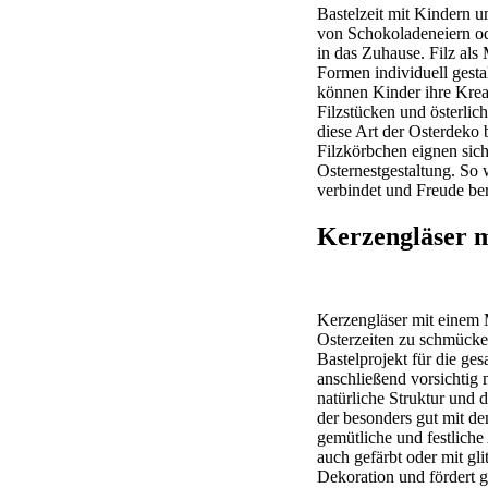
Bastelzeit mit Kindern u
von Schokoladeneiern od
in das Zuhause. Filz als 
Formen individuell gesta
können Kinder ihre Kreat
Filzstücken und österli
diese Art der Osterdeko
Filzkörbchen eignen sich
Osternestgestaltung. So w
verbindet und Freude ber
Kerzengläser m
Kerzengläser mit einem M
Osterzeiten zu schmücken
Bastelprojekt für die ge
anschließend vorsichtig 
natürliche Struktur und 
der besonders gut mit d
gemütliche und festlich
auch gefärbt oder mit gl
Dekoration und fördert gl