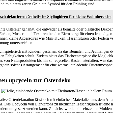
 und mit ihrem zarten Grün ein Symbol für den Frühling sind.
tisch dekorieren: ästhetische Stylingideen für kleine Wohnbereiche
te Ostereier gehängt, die entweder als bemalte oder plastische Dekoarti
Farben, Mustern und Texturen bei den Eiern sorgt für einen lebendigen
können kleine Accessoires wie Mini-Küken, Hasenfiguren oder Federn v
mmung unterstreichen.
ich spielerisch mit Kindern gestalten, da das Bemalen und Aufhängen der
hen Fähigkeiten schult. Zudem bietet das Tischcenterpiece die Möglichk
, von Naturprodukten bis hin zu recycelten Bastelmaterialien, was das
orgt ein solches Arrangement für eine warme, einladende Osteratmosph
en upcyceln zur Osterdeko
ative Osterdekoration lässt sich mit einfachen Materialien aus dem Allta
ns. Das Upcyceln von Eierkartons zu niedlichen Hasenfiguren ist eine 
indern umgesetzt werden kann. Zunächst werden die einzelnen Mulden 