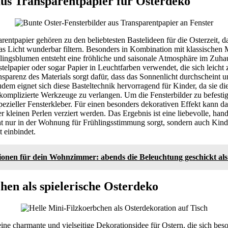
aus Transparentpapier für Osterdeko
arentpapier gehören zu den beliebtesten Bastelideen für die Osterzeit, d
das Licht wunderbar filtern. Besonders in Kombination mit klassischen 
ingsblumen entsteht eine fröhliche und saisonale Atmosphäre im Zuhau
telpapier oder sogar Papier in Leuchtfarben verwendet, die sich leicht
ansparenz des Materials sorgt dafür, dass das Sonnenlicht durchscheint u
em eignet sich diese Basteltechnik hervorragend für Kinder, da sie di
e komplizierte Werkzeuge zu verlangen. Um die Fensterbilder zu befestig
zieller Fensterkleber. Für einen besonders dekorativen Effekt kann d
oder kleinen Perlen verziert werden. Das Ergebnis ist eine liebevolle, ha
ht nur in der Wohnung für Frühlingsstimmung sorgt, sondern auch Kinder
t einbindet.
tionen für dein Wohnzimmer: abends die Beleuchtung geschickt als
hen als spielerische Osterdeko
ine charmante und vielseitige Dekorationsidee für Ostern, die sich beso