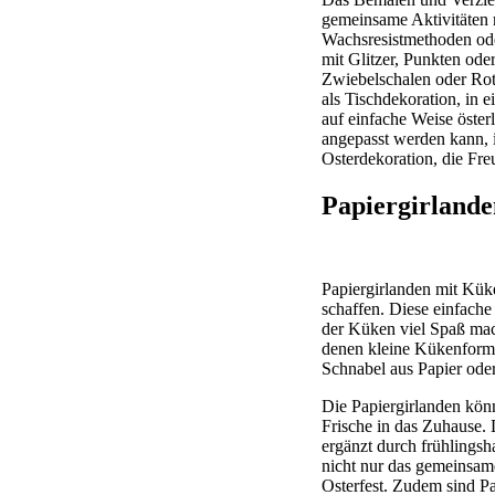
gemeinsame Aktivitäten 
Wachsresistmethoden oder
mit Glitzer, Punkten ode
Zwiebelschalen oder Rot
als Tischdekoration, in
auf einfache Weise öster
angepasst werden kann, is
Osterdekoration, die Freu
Papiergirlande
Papiergirlanden mit Kük
schaffen. Diese einfache
der Küken viel Spaß mach
denen kleine Kükenforme
Schnabel aus Papier oder
Die Papiergirlanden könn
Frische in das Zuhause.
ergänzt durch frühlings
nicht nur das gemeinsam
Osterfest. Zudem sind Pa