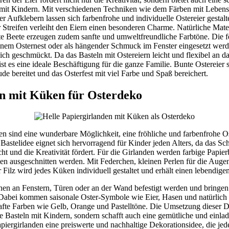
mit Kindern. Mit verschiedenen Techniken wie dem Färben mit Lebensm
 Aufklebern lassen sich farbenfrohe und individuelle Ostereier gestal
r Streifen verleiht den Eiern einen besonderen Charme. Natürliche Mate
e Beete erzeugen zudem sanfte und umweltfreundliche Farbtöne. Die f
 einem Osternest oder als hängender Schmuck im Fenster eingesetzt wer
lich geschmückt. Da das Basteln mit Ostereiern leicht und flexibel an d
t es eine ideale Beschäftigung für die ganze Familie. Bunte Ostereier s
de bereitet und das Osterfest mit viel Farbe und Spaß bereichert.
n mit Küken für Osterdeko
en sind eine wunderbare Möglichkeit, eine fröhliche und farbenfrohe 
 Bastelidee eignet sich hervorragend für Kinder jeden Alters, da das S
t und die Kreativität fördert. Für die Girlanden werden farbige Papie
n ausgeschnitten werden. Mit Federchen, kleinen Perlen für die Aug
 Filz wird jedes Küken individuell gestaltet und erhält einen lebendige
en an Fenstern, Türen oder an der Wand befestigt werden und bringen 
 Dabei kommen saisonale Oster-Symbole wie Eier, Hasen und natürlic
hafte Farben wie Gelb, Orange und Pastelltöne. Die Umsetzung dieser 
e Basteln mit Kindern, sondern schafft auch eine gemütliche und einla
piergirlanden eine preiswerte und nachhaltige Dekorationsidee, die jede