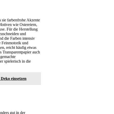
a sie farbenfrohe Akzente
Motiven wie Ostereiern,
se. Für die Herstellung
 zuschneiden und
nd die Farben intensiv
e Feinmotorik und
en, reicht häufig etwas
as Transparentpapier auch
ndgemachte
 spielerisch in die
 Deko einsetzen
nders gut in der