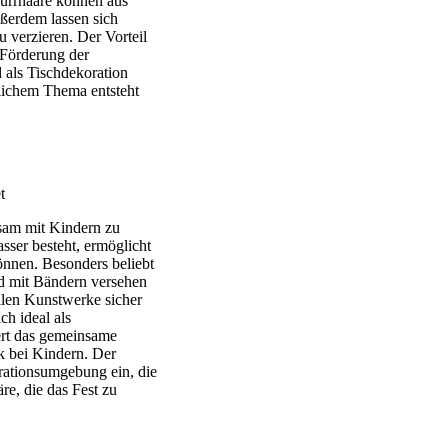
nurrhaare können aus
ßerdem lassen sich
 verzieren. Der Vorteil
 Förderung der
 als Tischdekoration
lichem Thema entsteht
nsam mit Kindern zu
sser besteht, ermöglicht
önnen. Besonders beliebt
d mit Bändern versehen
len Kunstwerke sicher
ch ideal als
ert das gemeinsame
k bei Kindern. Der
orationsumgebung ein, die
re, die das Fest zu