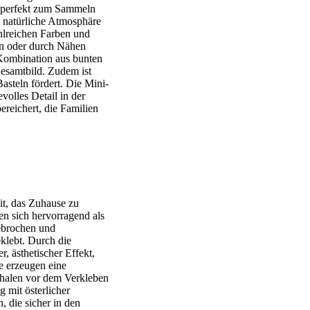
ch perfekt zum Sammeln
d natürliche Atmosphäre
zahlreichen Farben und
ten oder durch Nähen
e Kombination aus bunten
Gesamtbild. Zudem ist
steln fördert. Die Mini-
volles Detail in der
ereichert, die Familien
it, das Zuhause zu
en sich hervorragend als
gebrochen und
eklebt. Durch die
, ästhetischer Effekt,
e erzeugen eine
chalen vor dem Verkleben
 mit österlicher
, die sicher in den