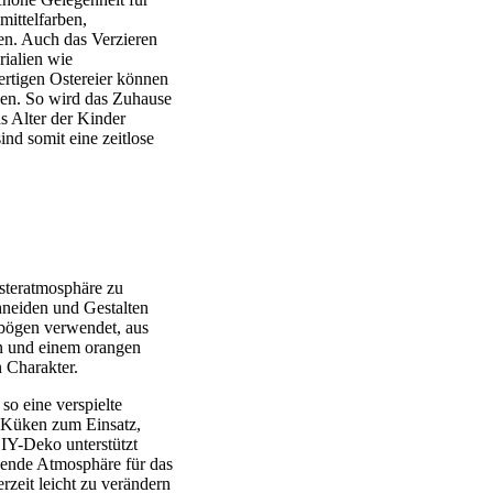
ittelfarben,
ten. Auch das Verzieren
rialien wie
ertigen Ostereier können
den. So wird das Zuhause
as Alter der Kinder
ind somit eine zeitlose
Osteratmosphäre zu
chneiden und Gestalten
rbögen verwendet, aus
en und einem orangen
n Charakter.
so eine verspielte
h Küken zum Einsatz,
DIY-Deko unterstützt
dende Atmosphäre für das
rzeit leicht zu verändern