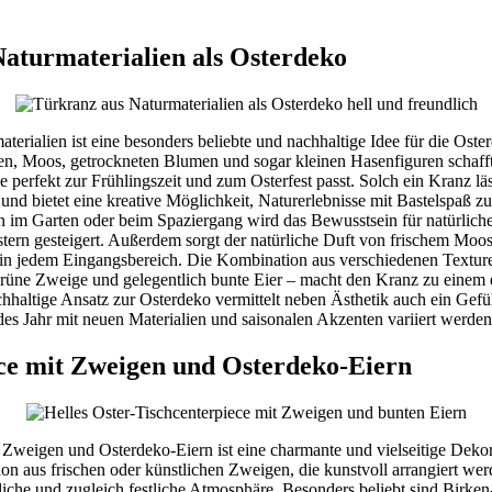
aturmaterialien als Osterdeko
terialien ist eine besonders beliebte und nachhaltige Idee für die Oste
, Moos, getrockneten Blumen und sogar kleinen Hasenfiguren schafft
e perfekt zur Frühlingszeit und zum Osterfest passt. Solch ein Kranz lä
n und bietet eine kreative Möglichkeit, Naturerlebnisse mit Bastelspaß 
 im Garten oder beim Spaziergang wird das Bewusstsein für natürlich
tern gesteigert. Außerdem sorgt der natürliche Duft von frischem Moos
n jedem Eingangsbereich. Die Kombination aus verschiedenen Textur
grüne Zweige und gelegentlich bunte Eier – macht den Kranz zu einem 
chhaltige Ansatz zur Osterdeko vermittelt neben Ästhetik auch ein Gef
es Jahr mit neuen Materialien und saisonalen Akzenten variiert werden
ce mit Zweigen und Osterdeko-Eiern
 Zweigen und Osterdeko-Eiern ist eine charmante und vielseitige Dekor
on aus frischen oder künstlichen Zweigen, die kunstvoll arrangiert werd
liche und zugleich festliche Atmosphäre. Besonders beliebt sind Birke