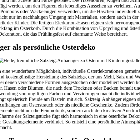
en und mit Schere und Farbe gestaltet. Die Hasenohren, Augen und Sch
efügt werden, um den Figuren ein lebendiges Aussehen zu verleihen. Au
e Pompons oder Wackelaugen verwenden, um die Häschen individuell zu
t nicht nur im nachhaltigen Umgang mit Materialien, sondern auch in der
rik der Kinder. Die fertigen Eierkarton-Hasen eignen sich hervorragend
lickfang im Osterkorb. Durch die Kombination von Upcycling und öster
ekoration, die das Frühlingsfest auf charmante Weise bereichert.
ger als persönliche Osterdeko
n eine wunderbare Möglichkeit, individuelle Osterdekorationen gemei
und kostengünstige Herstellung des Salzteigs, der aus Mehl, Salz und Wa
 bei denen verschiedene Formen ausgestochen oder modelliert werden k
er, Hasen oder Blumen, die nach dem Trocknen oder Backen bemalt un
endung von ungiftigen Farben und Verzierungen macht die individuel
ngt spielerisch Freude am Basteln mit sich. Salzteig-Anhänger eignen si
Aufhängen am Osterstrauch oder als niedliche Geschenke. Zudem förd
lemente nicht nur die Feinmotorik, sondern auch den kreativen Ausdruc
 Charme der Salzteigstücke fügt sich harmonisch in eine österliche Dek
e Gestaltungselemente verbindet. So entsteht eine persönliche Atmosphä
macht.