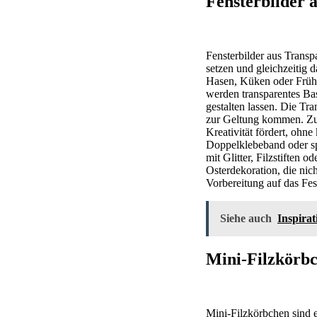
Fensterbilder 
Fensterbilder aus Transp
setzen und gleichzeitig 
Hasen, Küken oder Frühl
werden transparentes Bas
gestalten lassen. Die Tr
zur Geltung kommen. Zud
Kreativität fördert, ohn
Doppelklebeband oder spe
mit Glitter, Filzstiften 
Osterdekoration, die nic
Vorbereitung auf das Fes
Siehe auch
Inspira
Mini-Filzkörbc
Mini-Filzkörbchen sind e