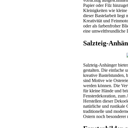
vorsichtig ausgeschnitt
Papier oder Filz hinzug
Kleinigkeiten wie klein
dieser Bastelarbeit lieg
Kreativität und Feinmoto
oder als farbenfroher B
eine umweltfreundliche D
Salzteig-Anhän
Salzteig-Anhänger biete
gestalten. Die einfache 
kreative Bastelstunden,
sind Motive wie Osterei
werden können. Die Verw
für kleine Hände und bri
Fensterdekoration, zum 
Herstellen dieser Dekoe
natürliche und rustikale
traditionelle und modern
Ostern noch besonderer 