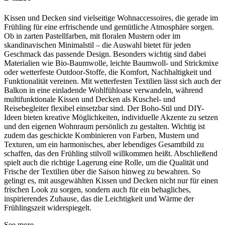
Kissen und Decken sind vielseitige Wohnaccessoires, die gerade im
Frühling für eine erfrischende und gemütliche Atmosphäre sorgen.
Ob in zarten Pastellfarben, mit floralen Mustern oder im
skandinavischen Minimalstil – die Auswahl bietet für jeden
Geschmack das passende Design. Besonders wichtig sind dabei
Materialien wie Bio-Baumwolle, leichte Baumwoll- und Strickmixe
oder wetterfeste Outdoor-Stoffe, die Komfort, Nachhaltigkeit und
Funktionalität vereinen. Mit wetterfesten Textilien lässt sich auch der
Balkon in eine einladende Wohlfühloase verwandeln, während
multifunktionale Kissen und Decken als Kuschel- und
Reisebegleiter flexibel einsetzbar sind. Der Boho-Stil und DIY-
Ideen bieten kreative Möglichkeiten, individuelle Akzente zu setzen
und den eigenen Wohnraum persönlich zu gestalten. Wichtig ist
zudem das geschickte Kombinieren von Farben, Mustern und
Texturen, um ein harmonisches, aber lebendiges Gesamtbild zu
schaffen, das den Frühling stilvoll willkommen heißt. Abschließend
spielt auch die richtige Lagerung eine Rolle, um die Qualität und
Frische der Textilien über die Saison hinweg zu bewahren. So
gelingt es, mit ausgewählten Kissen und Decken nicht nur für einen
frischen Look zu sorgen, sondern auch für ein behagliches,
inspirierendes Zuhause, das die Leichtigkeit und Wärme der
Frühlingszeit widerspiegelt.
See more