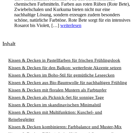
chemischen Farbmitteln. Farben aus roten Rüben (Rote Bete),
Zwiebelschalen und Kurkuma bieten nicht nur eine
nachhaltige Lösung, sondern erzeugen zudem besonders
schöne, natürliche Farbtöne. Rote Bete sorgt für ein intensives
Rosarot bis Violett, […]
weiterlesen
Inhalt
Kissen & Decken in Pastellfarben für frischen Frühlingslook
Kissen & Decken für den Balkon: wetterfeste Akzente setzen
Kissen & Decken im Boho-Stil für gemütliche Leseecken
Kissen & Decken aus Bio-Baumwolle für nachhaltigen Frühling
Kissen & Decken mit floralen Mustern als Farbtupfer
Kissen & Decken als Picknick-Set für sonnige Tage
Kissen & Decken im skandinavischen Minimalstil
Kissen & Decken mit Multifunktion: Kuschel- und
Reisebegleiter
Kissen & Decken kombinieren: Farbbalance und Muster-Mix