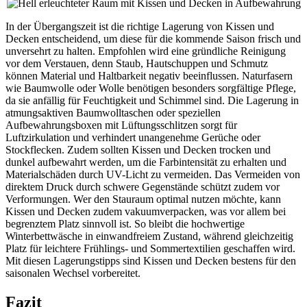
In der Übergangszeit ist die richtige Lagerung von Kissen und
Decken entscheidend, um diese für die kommende Saison frisch und
unversehrt zu halten. Empfohlen wird eine gründliche Reinigung
vor dem Verstauen, denn Staub, Hautschuppen und Schmutz
können Material und Haltbarkeit negativ beeinflussen. Naturfasern
wie Baumwolle oder Wolle benötigen besonders sorgfältige Pflege,
da sie anfällig für Feuchtigkeit und Schimmel sind. Die Lagerung in
atmungsaktiven Baumwolltaschen oder speziellen
Aufbewahrungsboxen mit Lüftungsschlitzen sorgt für
Luftzirkulation und verhindert unangenehme Gerüche oder
Stockflecken. Zudem sollten Kissen und Decken trocken und
dunkel aufbewahrt werden, um die Farbintensität zu erhalten und
Materialschäden durch UV-Licht zu vermeiden. Das Vermeiden von
direktem Druck durch schwere Gegenstände schützt zudem vor
Verformungen. Wer den Stauraum optimal nutzen möchte, kann
Kissen und Decken zudem vakuumverpacken, was vor allem bei
begrenztem Platz sinnvoll ist. So bleibt die hochwertige
Winterbettwäsche in einwandfreiem Zustand, während gleichzeitig
Platz für leichtere Frühlings- und Sommertextilien geschaffen wird.
Mit diesen Lagerungstipps sind Kissen und Decken bestens für den
saisonalen Wechsel vorbereitet.
Fazit