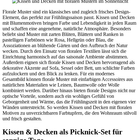
Florale Muster sind ein klassisches und zugleich frisches Design-
Element, das perfekt zur Frühlingssaison passt. Kissen und Decken
mit Blumenmotiven bringen Farbe und Lebendigkeit in jeden Raum
und schaffen eine angenehme, natürliche Atmosphäre. Besonders
beliebt sind Muster mit zarten Blüten, Blättern und Ranken in
pastelligen Farbtönen wie Rosa, Hellgrün oder Blau, die
Assoziationen an blühende Gärten und den Aufbruch der Natur
wecken. Durch den Einsatz von floralen Textilien lässt sich die
Einrichtung harmonisch auf das saisonale Ambiente abstimmen.
Außerdem eignen sich florale Kissen und Decken hervorragend als
dekorative Akzente auf Sofa, Sessel oder Bett, um schlichte Farben
aufzulockern und den Blick zu lenken. Für ein modernes
Gesamtbild können florale Muster mit einfarbigen Accessoires aus
natürlichen Materialien wie Leinen, Baumwolle oder Wolle
kombiniert werden. Darüber hinaus bieten florale Designs nicht nur
optische Vorteile, sondern auch ein wohliges Gefühl von
Geborgenheit und Wärme, das die Frühlingszeit in den eigenen vier
Wänden unterstreicht. So werden Kissen und Decken mit floralen
Motiven zu unverzichtbaren Farbtupfern, die den Wohnraum stilvoll
und frisch gestalten.
Kissen & Decken als Picknick-Set für