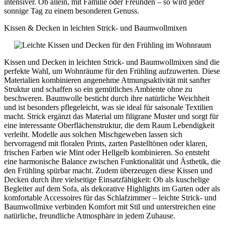
intensiver. Ob allein, mit Familie oder Freunden – so wird jeder
sonnige Tag zu einem besonderen Genuss.
Kissen & Decken in leichten Strick- und Baumwollmixen
Kissen und Decken in leichten Strick- und Baumwollmixen sind die
perfekte Wahl, um Wohnräume für den Frühling aufzuwerten. Diese
Materialien kombinieren angenehme Atmungsaktivität mit sanfter
Struktur und schaffen so ein gemütliches Ambiente ohne zu
beschweren. Baumwolle besticht durch ihre natürliche Weichheit
und ist besonders pflegeleicht, was sie ideal für saisonale Textilien
macht. Strick ergänzt das Material um filigrane Muster und sorgt für
eine interessante Oberflächenstruktur, die dem Raum Lebendigkeit
verleiht. Modelle aus solchen Mischgeweben lassen sich
hervorragend mit floralen Prints, zarten Pastelltönen oder klaren,
frischen Farben wie Mint oder Hellgelb kombinieren. So entsteht
eine harmonische Balance zwischen Funktionalität und Ästhetik, die
den Frühling spürbar macht. Zudem überzeugen diese Kissen und
Decken durch ihre vielseitige Einsatzfähigkeit: Ob als kuschelige
Begleiter auf dem Sofa, als dekorative Highlights im Garten oder als
komfortable Accessoires für das Schlafzimmer – leichte Strick- und
Baumwollmixe verbinden Komfort mit Stil und unterstreichen eine
natürliche, freundliche Atmosphäre in jedem Zuhause.