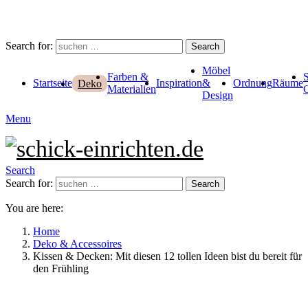
Search for:
Search
Möbel
Farben &
Startseite
Inspiration
&
Ordnung
Räume
Deko
Materialien
Design
Menu
Search
Search for:
Search
You are here:
Home
Deko & Accessoires
Kissen & Decken: Mit diesen 12 tollen Ideen bist du bereit für
den Frühling