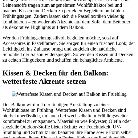
Leinenstoffe tragen zum angenehmen Wohlfühlfaktor bei und
machen Kissen und Decken zu perfekten Begleitern an kühlen
Frühlingstagen. Zudem lassen sich die Pastelltextilien vielseitig
kombinieren – entweder als Akzente auf dem Sofa, dem Bett oder
als dekorative Highlights auf dem Balkon.
Wer den Frühlingseinzug stilvoll begleiten möchte, setzt auf
Accessoires in Pastellfarben. Sie sorgen für einen frischen Look, der
Leichtigkeit ins Zuhause bringt und zugleich die natürliche
Schönheit der Saison widerspiegelt. So werden Kissen und Decken
zu echten Hinguckern und schaffen ein behagliches Ambiente.
Kissen & Decken für den Balkon:
wetterfeste Akzente setzen
Der Balkon wird mit der richtigen Ausstattung zu einer
Wohlfühloase im Frühling. Wetterfeste Kissen und Decken sind
hierbei unerlässlich, um auch bei wechselhaftem Frühlingswetter
komfortabel zu entspannen. Materialien wie Polyester, Olefin oder
spezielle Outdoor-Stoffe bieten Schutz vor Feuchtigkeit, UV-
Strahlung und Schmutz und behalten ihre Farbe sowie Form selbst
nach mehrmaligem Einsatz im Freien. Neben der Funktionalität