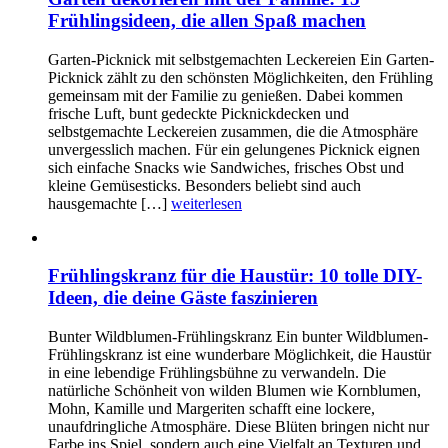
Frühlingsideen, die allen Spaß machen
Garten-Picknick mit selbstgemachten Leckereien Ein Garten-
Picknick zählt zu den schönsten Möglichkeiten, den Frühling
gemeinsam mit der Familie zu genießen. Dabei kommen
frische Luft, bunt gedeckte Picknickdecken und
selbstgemachte Leckereien zusammen, die die Atmosphäre
unvergesslich machen. Für ein gelungenes Picknick eignen
sich einfache Snacks wie Sandwiches, frisches Obst und
kleine Gemüsesticks. Besonders beliebt sind auch
hausgemachte […]
weiterlesen
Frühlingskranz für die Haustür: 10 tolle DIY-
Ideen, die deine Gäste faszinieren
Bunter Wildblumen-Frühlingskranz Ein bunter Wildblumen-
Frühlingskranz ist eine wunderbare Möglichkeit, die Haustür
in eine lebendige Frühlingsbühne zu verwandeln. Die
natürliche Schönheit von wilden Blumen wie Kornblumen,
Mohn, Kamille und Margeriten schafft eine lockere,
unaufdringliche Atmosphäre. Diese Blüten bringen nicht nur
Farbe ins Spiel, sondern auch eine Vielfalt an Texturen und