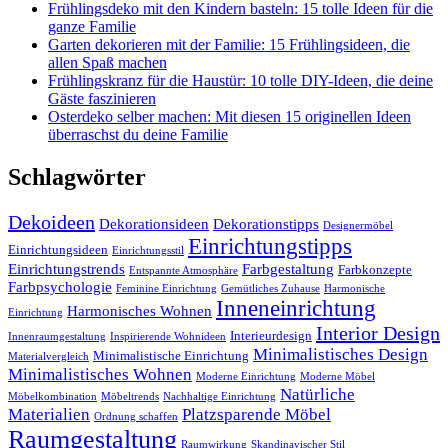
Frühlingsdeko mit den Kindern basteln: 15 tolle Ideen für die
ganze Familie
Garten dekorieren mit der Familie: 15 Frühlingsideen, die
allen Spaß machen
Frühlingskranz für die Haustür: 10 tolle DIY-Ideen, die deine
Gäste faszinieren
Osterdeko selber machen: Mit diesen 15 originellen Ideen
überraschst du deine Familie
Schlagwörter
Dekoideen
Dekorationsideen
Dekorationstipps
Designermöbel
Einrichtungstipps
Einrichtungsideen
Einrichtungsstil
Einrichtungstrends
Farbgestaltung
Farbkonzepte
Entspannte Atmosphäre
Farbpsychologie
Feminine Einrichtung
Gemütliches Zuhause
Harmonische
Inneneinrichtung
Harmonisches Wohnen
Einrichtung
Interior Design
Interieurdesign
Innenraumgestaltung
Inspirierende Wohnideen
Minimalistisches Design
Minimalistische Einrichtung
Materialvergleich
Minimalistisches Wohnen
Moderne Einrichtung
Moderne Möbel
Natürliche
Möbelkombination
Möbeltrends
Nachhaltige Einrichtung
Materialien
Platzsparende Möbel
Ordnung schaffen
Raumgestaltung
Raumwirkung
Skandinavischer Stil