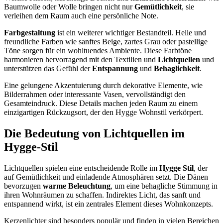
Baumwolle oder Wolle bringen nicht nur
Gemütlichkeit
, sie
verleihen dem Raum auch eine persönliche Note.
Farbgestaltung
ist ein weiterer wichtiger Bestandteil. Helle und
freundliche Farben wie sanftes Beige, zartes Grau oder pastellige
Töne sorgen für ein wohltuendes Ambiente. Diese Farbtöne
harmonieren hervorragend mit den Textilien und
Lichtquellen
und
unterstützen das Gefühl der
Entspannung
und
Behaglichkeit
.
Eine gelungene Akzentuierung durch dekorative Elemente, wie
Bilderrahmen oder interessante Vasen, vervollständigt den
Gesamteindruck. Diese Details machen jeden Raum zu einem
einzigartigen Rückzugsort, der den Hygge Wohnstil verkörpert.
Die Bedeutung von Lichtquellen im
Hygge-Stil
Lichtquellen spielen eine entscheidende Rolle im
Hygge Stil
, der
auf Gemütlichkeit und einladende Atmosphären setzt. Die Dänen
bevorzugen
warme Beleuchtung
, um eine behagliche Stimmung in
ihren Wohnräumen zu schaffen. Indirektes Licht, das sanft und
entspannend wirkt, ist ein zentrales Element dieses Wohnkonzepts.
Kerzenlichter sind besonders populär und finden in vielen Bereichen