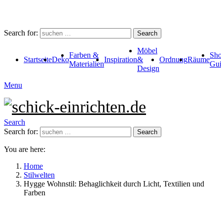
Search for:
Search
Möbel
Farben &
Sho
Startseite
Deko
Inspiration
&
Ordnung
Räume
Materialien
Gui
Design
Menu
Search
Search for:
Search
You are here:
Home
Stilwelten
Hygge Wohnstil: Behaglichkeit durch Licht, Textilien und
Farben