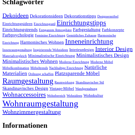
Schlagwörter
Dekoideen
Dekorationsideen
Dekorationstipps
Designermöbel
Einrichtungstipps
Einrichtungsideen
Einrichtungsstil
Einrichtungstrends
Farbgestaltung
Farbkonzepte
Entspannte Atmosphäre
Farbpsychologie
Feminine Einrichtung
Gemütliches Zuhause
Harmonische
Inneneinrichtung
Harmonisches Wohnen
Einrichtung
Interior Design
Interieurdesign
Innenraumgestaltung
Inspirierende Wohnideen
Minimalistisches Design
Minimalistische Einrichtung
Materialvergleich
Minimalistisches Wohnen
Moderne Einrichtung
Moderne Möbel
Natürliche
Möbelkombination
Möbeltrends
Nachhaltige Einrichtung
Materialien
Platzsparende Möbel
Ordnung schaffen
Raumgestaltung
Raumwirkung
Skandinavischer Stil
Skandinavisches Design
Vintage-Möbel
Wandgestaltung
Wohnaccessoires
Wohnkultur
Wohnbereich
Wohnideen
Wohnraumgestaltung
Wohnzimmergestaltung
Informationen