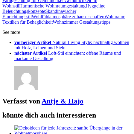
Farbgestaltung für Gemütlichkeit
Gemütlichkeit im
Wohnstil
Harmonische Wohnraumgestaltung
Hyggelige
Beleuchtungskonzepte
Skandinavischer
Einrichtungsstil
Wohlfühlatmosphäre zuhause schaffen
Wohnraum
Textilien für Behaglichkeit
Wohnzimmer Gestaltungstipps
See more
vorheriger Artikel
Natural Living Style: nachhaltig wohnen
mit Holz, Leinen und Stein
nächster Artikel
Loft-Stil einrichten: offene Räume und
markante Gestaltung
Verfasst von
Antje & Hajo
könnte dich auch interessieren