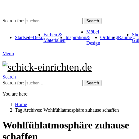
Search for:
Search
Möbel
Farben &
Sho
Startseite
Deko
Inspiration
&
Ordnung
Räume
Materialien
Gui
Design
Menu
Search
Search for:
Search
You are here:
Home
Tag Archives: Wohlfühlatmosphäre zuhause schaffen
Wohlfühlatmosphäre zuhause
schaffen