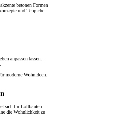
htakzente betonen Formen
skonzepte und Teppiche
lieben anpassen lassen.
.
 für moderne Wohnideen.
en
t sich für Loftbauten
hne die Wohnlichkeit zu