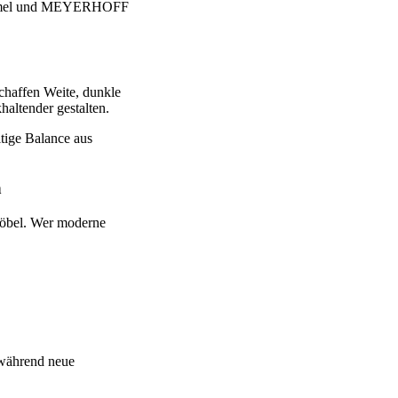
 Rommel und MEYERHOFF
chaffen Weite, dunkle
haltender gestalten.
itige Balance aus
n
 Möbel. Wer moderne
, während neue