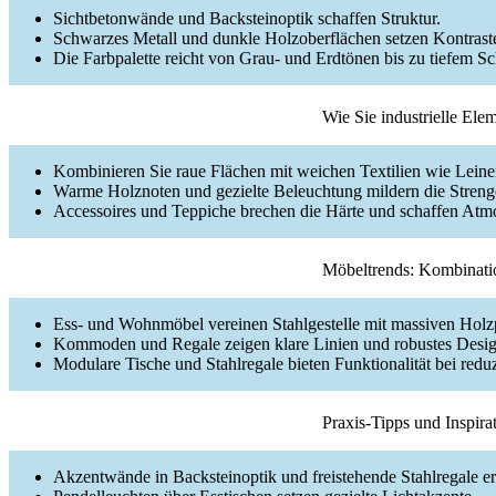
Sichtbetonwände und Backsteinoptik schaffen Struktur.
Schwarzes Metall und dunkle Holzoberflächen setzen Kontrast
Die Farbpalette reicht von Grau- und Erdtönen bis zu tiefem S
Wie Sie industrielle Ele
Kombinieren Sie raue Flächen mit weichen Textilien wie Leine
Warme Holznoten und gezielte Beleuchtung mildern die Streng
Accessoires und Teppiche brechen die Härte und schaffen Atm
Möbeltrends: Kombinati
Ess- und Wohnmöbel vereinen Stahlgestelle mit massiven Holzp
Kommoden und Regale zeigen klare Linien und robustes Desig
Modulare Tische und Stahlregale bieten Funktionalität bei red
Praxis-Tipps und Inspira
Akzentwände in Backsteinoptik und freistehende Stahlregale er