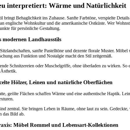
eu interpretiert: Wärme und Natürlichkeit
 bringt Behaglichkeit ins Zuhause. Sanfte Farbtöne, verspielte Details
an englische Wohnkultur und die amerikanische Ostküste. Wer Wohnstil
nkte für persönliche Gestaltung.
es modernen Landhausstils
Sitzlandschaften, sanfte Pastelltöne und dezente florale Muster. Möbel
ischung aus Funktion und Nostalgie macht den Stil zeitgemäß.
nde Schnitzereien oder Muschelgriffe, ohne überladen zu wirken. So e
 Ästhetik.
celte Hölzer, Leinen und natürliche Oberflächen
tte, geölte Flächen schaffen Wärme und eine authentische Haptik. Lei
xturen.
sind zentral. Sie bringen Leben in Räume, ohne laut zu sein. Gedeckte
n das Bild ab.
Praxis: Möbel Rommel und Lebensart-Kollektionen