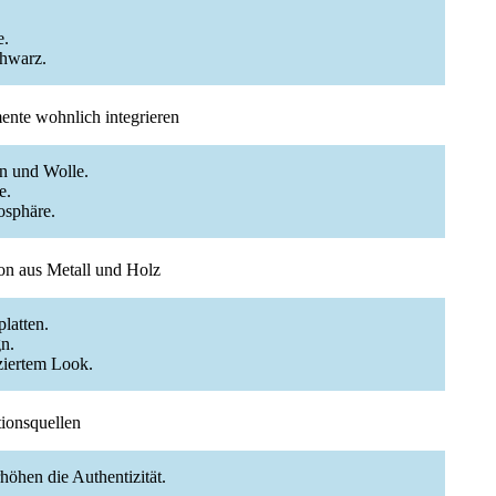
e.
chwarz.
mente wohnlich integrieren
n und Wolle.
e.
osphäre.
on aus Metall und Holz
latten.
n.
uziertem Look.
tionsquellen
höhen die Authentizität.