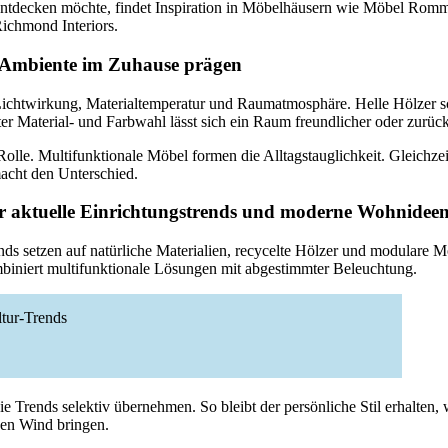
 entdecken möchte, findet Inspiration in Möbelhäusern wie Möbel
chmond Interiors.
 Ambiente im Zuhause prägen
Lichtwirkung, Materialtemperatur und Raumatmosphäre. Helle Hölzer s
r Material- und Farbwahl lässt sich ein Raum freundlicher oder zurück
Rolle. Multifunktionale Möbel formen die Alltagstauglichkeit. Gleichze
acht den Unterschied.
r aktuelle Einrichtungstrends und moderne Wohnidee
nds setzen auf natürliche Materialien, recycelte Hölzer und modulare
iniert multifunktionale Lösungen mit abgestimmter Beleuchtung.
ltur-Trends
sie Trends selektiv übernehmen. So bleibt der persönliche Stil erhalten
hen Wind bringen.