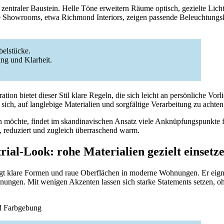
 zentraler Baustein. Helle Töne erweitern Räume optisch, gezielte Lic
le Showrooms, etwa Richmond Interiors, zeigen passende Beleuchtung
belstücke.
ng und Klarheit.
ration bietet dieser Stil klare Regeln, die sich leicht an persönliche Vor
sich, auf langlebige Materialien und sorgfältige Verarbeitung zu achten
n möchte, findet im skandinavischen Ansatz viele Anknüpfungspunkte
al, reduziert und zugleich überraschend warm.
rial-Look: rohe Materialien gezielt einsetz
ngt klare Formen und raue Oberflächen in moderne Wohnungen. Er eigne
nungen. Mit wenigen Akzenten lassen sich starke Statements setzen, o
nd Farbgebung