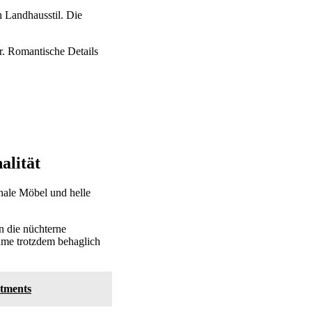
n Landhausstil. Die
. Romantische Details
alität
nale Möbel und helle
in die nüchterne
me trotzdem behaglich
rtments