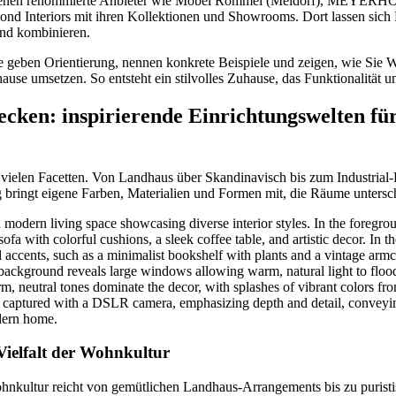
 dienen renommierte Anbieter wie Möbel Rommel (Meldorf), MEYERHO
d Interiors mit ihren Kollektionen und Showrooms. Dort lassen sich
nd kombinieren.
e geben Orientierung, nennen konkrete Beispiele und zeigen, wie Sie 
ause umsetzen. So entsteht ein stilvolles Zuhause, das Funktionalität un
ecken: inspirierende Einrichtungswelten fü
 vielen Facetten. Von Landhaus über Skandinavisch bis zum Industrial-
 bringt eigene Farben, Materialien und Formen mit, die Räume untersch
Vielfalt der Wohnkultur
hnkultur reicht von gemütlichen Landhaus-Arrangements bis zu purist