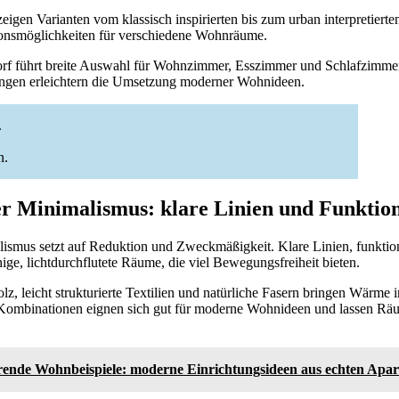
eigen Varianten vom klassisch inspirierten bis zum urban interpretierte
onsmöglichkeiten für verschiedene Wohnräume.
f führt breite Auswahl für Wohnzimmer, Esszimmer und Schlafzimmer
ungen erleichtern die Umsetzung moderner Wohnideen.
.
n.
r Minimalismus: klare Linien und Funktion
ismus setzt auf Reduktion und Zweckmäßigkeit. Klare Linien, funktio
ige, lichtdurchflutete Räume, die viel Bewegungsfreiheit bieten.
lz, leicht strukturierte Textilien und natürliche Fasern bringen Wärme 
Kombinationen eignen sich gut für moderne Wohnideen und lassen Räu
erende Wohnbeispiele: moderne Einrichtungsideen aus echten Apa