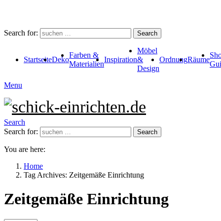
Search for:
Search
Möbel
Farben &
Sho
Startseite
Deko
Inspiration
&
Ordnung
Räume
Materialien
Gui
Design
Menu
Search
Search for:
Search
You are here:
Home
Tag Archives: Zeitgemäße Einrichtung
Zeitgemäße Einrichtung