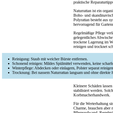
praktische Reparaturtip
Naturrattan ist ein orga
Boho- und skandinavische
Polyrattan besteht aus s
hervorragend für Garten
Regelmäßige Pflege verl
gelegentliches Abwische
trockene Lagerung im Wi
reinigen und trocknet sch
Reinigung: Staub mit weicher Bürste entfernen.
Schonend reinigen: Mildes Spülmittel verwenden, keine scharf
Winterpflege: Abdecken oder einlagern, Polster separat reinigen
Trocknung: Bei nassem Naturrattan langsam und ohne direkte H
Kleinere Schäden lassen
stabilisiert werden. Sol
Korbmacherhandwerk.
Für die Werterhaltung si
Charme, brauchen aber m
Pflegeaufwand. Regelmäß