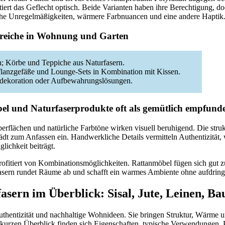
tiert das Geflecht optisch. Beide Varianten haben ihre Berechtigung, do
sche Unregelmäßigkeiten, wärmere Farbnuancen und eine andere Haptik
ereiche in Wohnung und Garten
; Körbe und Teppiche aus Naturfasern.
Pflanzgefäße und Lounge-Sets in Kombination mit Kissen.
ddekoration oder Aufbewahrungslösungen.
 und Naturfaserprodukte oft als gemütlich empfund
erflächen und natürliche Farbtöne wirken visuell beruhigend. Die struk
ädt zum Anfassen ein. Handwerkliche Details vermitteln Authentizität,
ichkeit beiträgt.
rofitiert von Kombinationsmöglichkeiten. Rattanmöbel fügen sich gut 
asern rundet Räume ab und schafft ein warmes Ambiente ohne aufdring
fasern im Überblick: Sisal, Jute, Leinen, B
uthentizität und nachhaltige Wohnideen. Sie bringen Struktur, Wärme u
kurzen Überblick finden sich Eigenschaften, typische Verwendungen, 