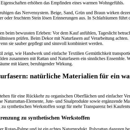
 Eigenschaften erhöhen das Empfinden eines warmen Wohngefühls.
ruhigen das Nervensystem. Beige, Sand, Grün und Braun wirken dezent
r oder feuchtem Stein lösen Erinnerungen aus. In Schlafräumen führt 
fen beim bewussten Erleben: Vor dem Kauf anfühlen, Tageslicht betrac
ltnissen prüfen. Beim Dekor mit Naturfasern auf Verarbeitung achten. 
nn sie sauber gepflegt und sinnvoll kombiniert werden.
 zeigt, wie Handwerk und einfache Textilien Gemütlichkeit transporti
den zusammen mit Rattan und Naturfasern ein sinnliches Ensemble. W
 Räume mit klarer, beruhigender Wirkung.
urfasern: natürliche Materialien für ein w
tehen für eine Rückkehr zu organischen Oberflächen und einfacher Ver
e Naturrattan-Elemente, Jute- und Sisalprodukte sowie ergänzende Mat
zu synthetischen Werkstoffen sorgt für mehr Transparenz bei Kaufent
renzung zu synthetischen Werkstoffen
er Rotan-Palme und ist ein echtes Naturprodukt. Polyrattan dagegen be