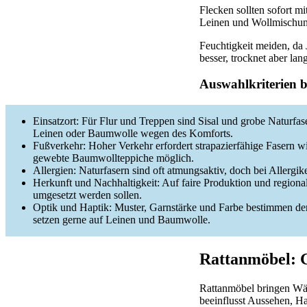
Flecken sollten sofort 
Leinen und Wollmischung
Feuchtigkeit meiden, da 
besser, trocknet aber la
Auswahlkriterien b
Einsatzort: Für Flur und Treppen sind Sisal und grobe Naturfa
Leinen oder Baumwolle wegen des Komforts.
Fußverkehr: Hoher Verkehr erfordert strapazierfähige Fasern wi
gewebte Baumwollteppiche möglich.
Allergien: Naturfasern sind oft atmungsaktiv, doch bei Allergi
Herkunft und Nachhaltigkeit: Auf faire Produktion und region
umgesetzt werden sollen.
Optik und Haptik: Muster, Garnstärke und Farbe bestimmen den
setzen gerne auf Leinen und Baumwolle.
Rattanmöbel: G
Rattanmöbel bringen Wä
beeinflusst Aussehen, Ha