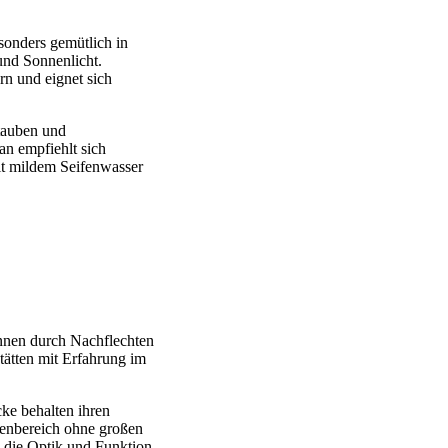
esonders gemütlich in
und Sonnenlicht.
rn und eignet sich
tauben und
an empfiehlt sich
it mildem Seifenwasser
önnen durch Nachflechten
tätten mit Erfahrung im
cke behalten ihren
ßenbereich ohne großen
 die Optik und Funktion