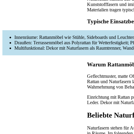
Kunststofffasern und imi
Materialien tragen typi
Typische Einsatzb
Innenräume: Rattanmöbel wie Stühle, Sideboards und Leuchten
Draußen: Terrassenmöbel aus Polyrattan für Wetterfestigkeit; 
Multifunktional: Dekor mit Naturfasern als Raumtrenner, Wan
Warum Rattanmöbel
Geflechtmuster, matte Ob
Rattan und Naturfasern l
Wahrnehmung von Behagl
Einrichtung mit Rattan p
Leder. Dekor mit Naturf
Beliebte Natur
Naturfasern stehen für A
in Räume. Im folgenden 