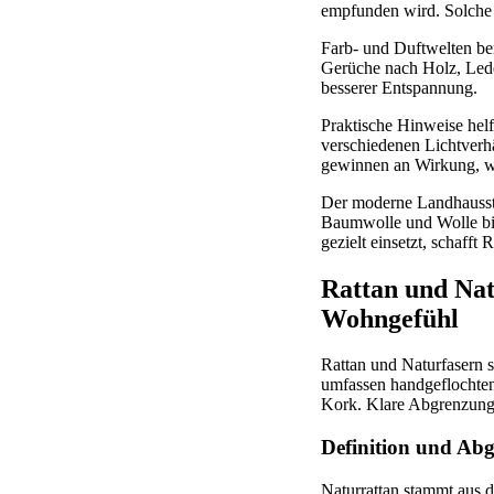
empfunden wird. Solche
Farb- und Duftwelten be
Gerüche nach Holz, Lede
besserer Entspannung.
Praktische Hinweise hel
verschiedenen Lichtverhä
gewinnen an Wirkung, we
Der moderne Landhausstil
Baumwolle und Wolle bil
gezielt einsetzt, schafft
Rattan und Nat
Wohngefühl
Rattan und Naturfasern s
umfassen handgeflochten
Kork. Klare Abgrenzung 
Definition und Abg
Naturrattan stammt aus d