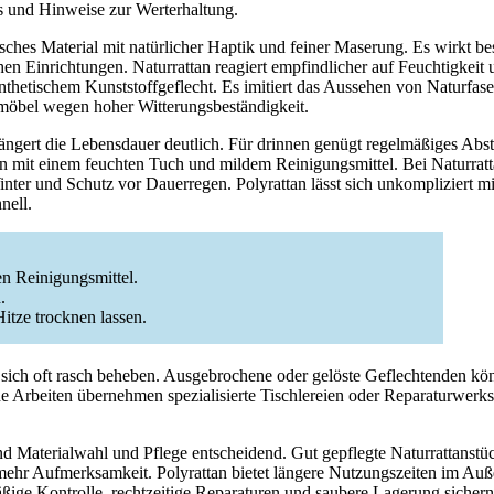
ps und Hinweise zur Werterhaltung.
nisches Material mit natürlicher Haptik und feiner Maserung. Es wirkt b
n Einrichtungen. Naturrattan reagiert empfindlicher auf Feuchtigkeit 
ynthetischem Kunststoffgeflecht. Es imitiert das Aussehen von Naturfase
möbel wegen hoher Witterungsbeständigkeit.
ängert die Lebensdauer deutlich. Für drinnen genügt regelmäßiges Abs
n mit einem feuchten Tuch und mildem Reinigungsmittel. Bei Naturratt
nter und Schutz vor Dauerregen. Polyrattan lässt sich unkompliziert m
nell.
en Reinigungsmittel.
.
itze trocknen lassen.
 sich oft rasch beheben. Ausgebrochene oder gelöste Geflechtenden k
che Arbeiten übernehmen spezialisierte Tischlereien oder Reparaturwerks
nd Materialwahl und Pflege entscheidend. Gut gepflegte Naturrattanstü
ehr Aufmerksamkeit. Polyrattan bietet längere Nutzungszeiten im Au
ige Kontrolle, rechtzeitige Reparaturen und saubere Lagerung sichern