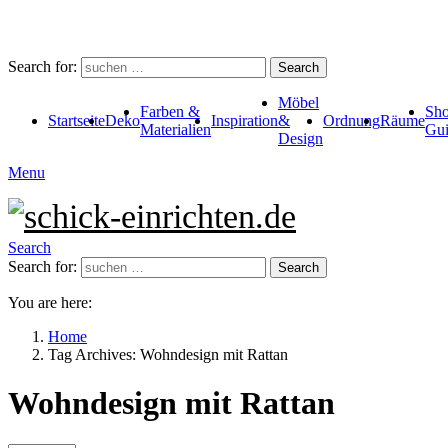
Search for:
Search
Möbel
Farben &
Sho
Startseite
Deko
Inspiration
&
Ordnung
Räume
Materialien
Gui
Design
Menu
Search
Search for:
Search
You are here:
Home
Tag Archives: Wohndesign mit Rattan
Wohndesign mit Rattan