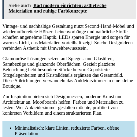
Siehe auch
Bad modern einrichten: ästhetische
Materialien und ruhige Farbkonzepte
Vintage- und nachhaltige Gestaltung nutzt Second‑Hand‑Möbel und
wiederaufbereitete Hölzer. Leinenvorhänge und natürliche Stoffe
schaffen angenehme Haptik. LEDs sparen Energie und sorgen für
warmes Licht, das Materialien vorteilhaft zeigt. Solche Designideen
verbinden Ästhetik mit Umweltbewusstsein.
Glamouröse Lösungen setzen auf Spiegel- und Glastüren,
Samtbezüge und glänzende Oberflächen. Gezielt platzierte
Beleuchtung hebt besondere Stücke hervor. Gepolsterte
Sitzgelegenheiten und Kristalldetails ergänzen das Gesamtbild.
Diese Stilrichtungen verwandeln das Ankleidezimmer in eine kleine
Boutique.
Zur Inspiration bieten sich Designmessen, moderne Kunst und
Architektur an. Moodboards helfen, Farben und Materialien zu
testen. Wer Ankleidezimmer gestalten möchte, profitiert von
konkreten Vorbildern und einem strukturierten Plan.
Minimalistisch: klare Linien, reduzierte Farben, offene
Präsentation