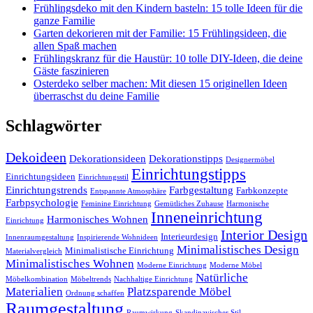
Frühlingsdeko mit den Kindern basteln: 15 tolle Ideen für die
ganze Familie
Garten dekorieren mit der Familie: 15 Frühlingsideen, die
allen Spaß machen
Frühlingskranz für die Haustür: 10 tolle DIY-Ideen, die deine
Gäste faszinieren
Osterdeko selber machen: Mit diesen 15 originellen Ideen
überraschst du deine Familie
Schlagwörter
Dekoideen
Dekorationsideen
Dekorationstipps
Designermöbel
Einrichtungstipps
Einrichtungsideen
Einrichtungsstil
Einrichtungstrends
Farbgestaltung
Farbkonzepte
Entspannte Atmosphäre
Farbpsychologie
Feminine Einrichtung
Gemütliches Zuhause
Harmonische
Inneneinrichtung
Harmonisches Wohnen
Einrichtung
Interior Design
Interieurdesign
Innenraumgestaltung
Inspirierende Wohnideen
Minimalistisches Design
Minimalistische Einrichtung
Materialvergleich
Minimalistisches Wohnen
Moderne Einrichtung
Moderne Möbel
Natürliche
Möbelkombination
Möbeltrends
Nachhaltige Einrichtung
Materialien
Platzsparende Möbel
Ordnung schaffen
Raumgestaltung
Raumwirkung
Skandinavischer Stil