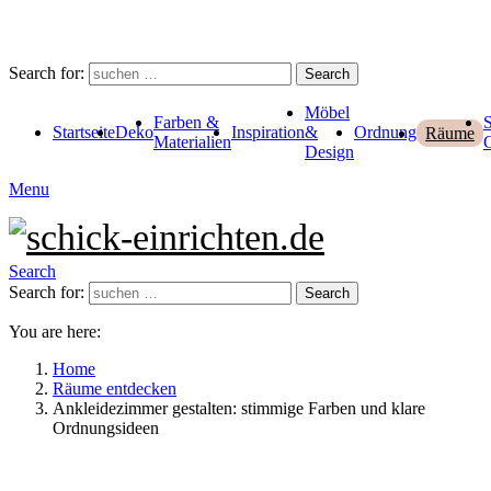
Search for:
Search
Möbel
Farben &
Startseite
Deko
Inspiration
&
Ordnung
Räume
Materialien
Design
Menu
Search
Search for:
Search
You are here:
Home
Räume entdecken
Ankleidezimmer gestalten: stimmige Farben und klare
Ordnungsideen