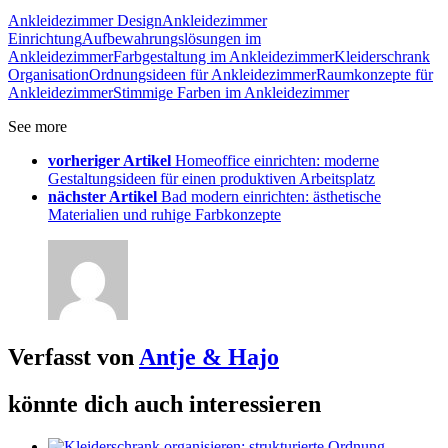
Ankleidezimmer Design
Ankleidezimmer
Einrichtung
Aufbewahrungslösungen im
Ankleidezimmer
Farbgestaltung im Ankleidezimmer
Kleiderschrank
Organisation
Ordnungsideen für Ankleidezimmer
Raumkonzepte für
Ankleidezimmer
Stimmige Farben im Ankleidezimmer
See more
vorheriger Artikel
Homeoffice einrichten: moderne
Gestaltungsideen für einen produktiven Arbeitsplatz
nächster Artikel
Bad modern einrichten: ästhetische
Materialien und ruhige Farbkonzepte
Verfasst von
Antje & Hajo
könnte dich auch interessieren