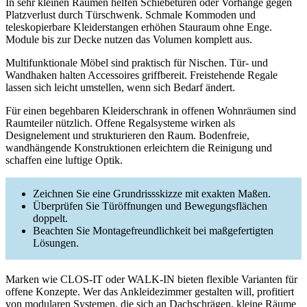
In sehr kleinen Räumen helfen Schiebetüren oder Vorhänge gegen
Platzverlust durch Türschwenk. Schmale Kommoden und
teleskopierbare Kleiderstangen erhöhen Stauraum ohne Enge.
Module bis zur Decke nutzen das Volumen komplett aus.
Multifunktionale Möbel sind praktisch für Nischen. Tür- und
Wandhaken halten Accessoires griffbereit. Freistehende Regale
lassen sich leicht umstellen, wenn sich Bedarf ändert.
Für einen begehbaren Kleiderschrank in offenen Wohnräumen sind
Raumteiler nützlich. Offene Regalsysteme wirken als
Designelement und strukturieren den Raum. Bodenfreie,
wandhängende Konstruktionen erleichtern die Reinigung und
schaffen eine luftige Optik.
Zeichnen Sie eine Grundrissskizze mit exakten Maßen.
Überprüfen Sie Türöffnungen und Bewegungsflächen
doppelt.
Beachten Sie Montagefreundlichkeit bei maßgefertigten
Lösungen.
Marken wie CLOS-IT oder WALK-IN bieten flexible Varianten für
offene Konzepte. Wer das Ankleidezimmer gestalten will, profitiert
von modularen Systemen, die sich an Dachschrägen, kleine Räume