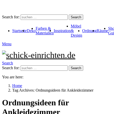
Search for:
Search
Möbel
Farben &
Sho
Startseite
Deko
Inspiration
&
Ordnung
Räume
Materialien
Gui
Design
Menu
Search
Search for:
Search
You are here:
Home
Tag Archives: Ordnungsideen für Ankleidezimmer
Ordnungsideen für
Ankleidezimmer