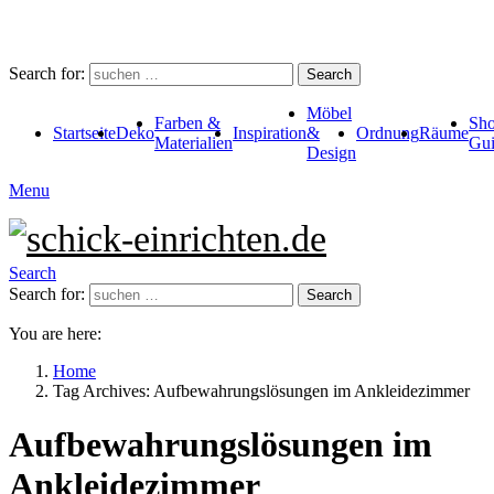
Search for:
Search
Möbel
Farben &
Sho
Startseite
Deko
Inspiration
&
Ordnung
Räume
Materialien
Gui
Design
Menu
Search
Search for:
Search
You are here:
Home
Tag Archives: Aufbewahrungslösungen im Ankleidezimmer
Aufbewahrungslösungen im
Ankleidezimmer