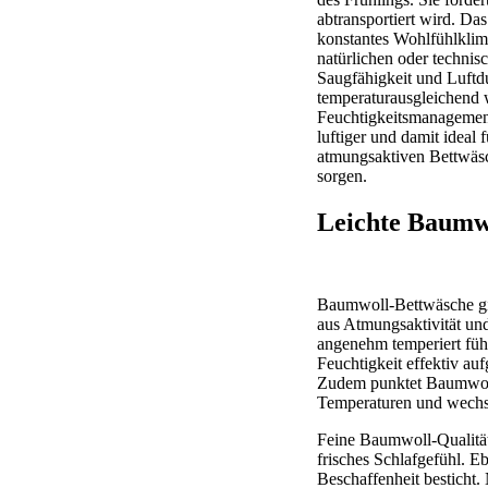
abtransportiert wird. Das
konstantes Wohlfühlklima
natürlichen oder techni
Saugfähigkeit und Luftdu
temperaturausgleichend 
Feuchtigkeitsmanagement
luftiger und damit ideal
atmungsaktiven Bettwäsc
sorgen.
Leichte Baumwo
Baumwoll-Bettwäsche gilt
aus Atmungsaktivität un
angenehm temperiert füh
Feuchtigkeit effektiv a
Zudem punktet Baumwolle 
Temperaturen und wechse
Feine Baumwoll-Qualitäte
frisches Schlafgefühl. Eb
Beschaffenheit besticht. 