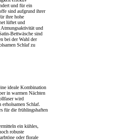
ndert und für ein
ffe sind aufgrund ihrer
ür ihre hohe
et lüftet und
 Atmungsaktivität und
Satin-Bettwäsche sind
en bei der Wahl der
olsamen Schlaf zu
 eine ideale Kombination
örper in warmen Nächten
llfaser wird
n erholsamen Schlaf.
s für die frühlingshaften
rmitteln ein kühles,
nnoch robuste
arbtöne oder florale