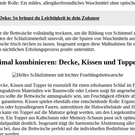
nde Rolle: Ein mildes, allergikerfreundliches Waschmittel ohne optische 
Deko: So bringst du Leichtigkeit in dein Zuhause
 die Bettwäsche vollständig trocknen, um die Bildung von Schimmel 
ften der Schlafzimmerluft sinnvoll, um die Spuren von Waschmitteln au
sche frisch riechen zu lassen. Insgesamt sorgen diese Maßnahmen für e
nächtlichen Erholungsprozess positiv unterstützt.
imal kombinieren: Decke, Kissen und Topp
e, Kissen und Topper ist essenziell für einen erholsamen Schlaf im Fr
ungsaktiven Materialien wie Baumwolle oder Leinen sorgt für angen
u sollte die Bettwäsche atmungsaktiv sein, um Feuchtigkeit effektiv ab
 garantieren. Kissen spielen ebenfalls eine entscheidende Rolle: Ergo
en oder hypoallergenen Fasern, unterstützen die Halswirbelsäule und f
ch kann ein Topper auf die Matratze gelegt werden, um den Liegekomfo
ren. Ein Topper aus Kaltschaum oder Memory-Schaum passt sich optim
hlafqualität deutlich. Insgesamt trägt die harmonische Abstimmung alle
 bei, dass die Bettwäsche perfekt auf die individuellen Bedürfnisse im
er werden.