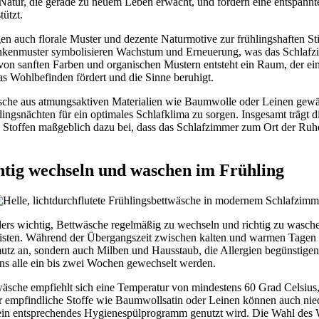
 Natur, die gerade zu neuem Leben erwacht, und fördern eine entspann
tützt.
n auch florale Muster und dezente Naturmotive zur frühlingshaften St
ankenmuster symbolisieren Wachstum und Erneuerung, was das Schlafzi
on sanften Farben und organischen Mustern entsteht ein Raum, der e
das Wohlbefinden fördert und die Sinne beruhigt.
sche aus atmungsaktiven Materialien wie Baumwolle oder Leinen gew
gsnächten für ein optimales Schlafklima zu sorgen. Insgesamt trägt d
 Stoffen maßgeblich dazu bei, dass das Schlafzimmer zum Ort der Ruh
htig wechseln und waschen im Frühling
nders wichtig, Bettwäsche regelmäßig zu wechseln und richtig zu wasc
isten. Während der Übergangszeit zwischen kalten und warmen Tagen 
z an, sondern auch Milben und Hausstaub, die Allergien begünstigen
ns alle ein bis zwei Wochen gewechselt werden.
äsche empfiehlt sich eine Temperatur von mindestens 60 Grad Celsiu
Für empfindliche Stoffe wie Baumwollsatin oder Leinen können auch ni
ein entsprechendes Hygienespülprogramm genutzt wird. Die Wahl des W