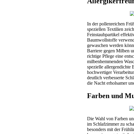
Allergikerfreu
In der pollenreichen Fr
speziellen Textilien zei
Feinstaubpartikel effekt
Baumwollstoffe verwende
gewaschen werden können
Barriere gegen Milben un
richtige Pflege eine ent
milbenhemmenden Waschmi
spezielle allergendicht
hochwertiger Verarbeitun
deutlich verbesserte Sch
die Nacht erholsamer und
Farben und Mus
Die Wahl von Farben und
im Schlafzimmer zu schaf
besonders mit der Frühli