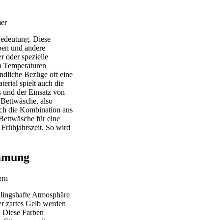
Bedeutung. Diese
lben und andere
r oder spezielle
en Temperaturen
ndliche Bezüge oft eine
erial spielt auch die
s und der Einsatz von
Bettwäsche, also
rch die Kombination aus
 Bettwäsche für eine
 Frühjahrszeit. So wird
immung
hlingshafte Atmosphäre
er zartes Gelb werden
e. Diese Farben