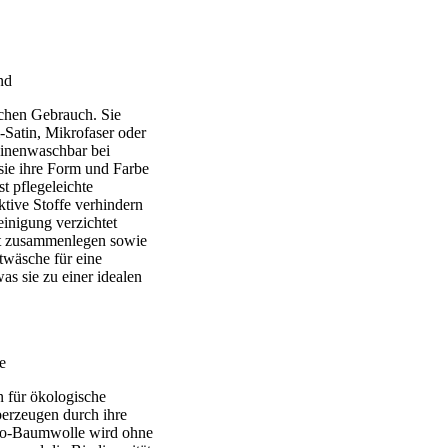
ichen Gebrauch. Sie
-Satin, Mikrofaser oder
hinenwaschbar bei
sie ihre Form und Farbe
t pflegeleichte
tive Stoffe verhindern
einigung verzichtet
rt zusammenlegen sowie
ttwäsche für eine
s sie zu einer idealen
 für ökologische
erzeugen durch ihre
Bio-Baumwolle wird ohne