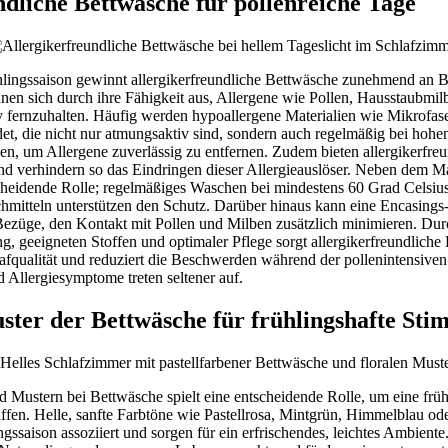
ndliche Bettwäsche für pollenreiche Tage
ühlingssaison gewinnt allergikerfreundliche Bettwäsche zunehmend an 
chnen sich durch ihre Fähigkeit aus, Allergene wie Pollen, Hausstaubmi
iv fernzuhalten. Häufig werden hypoallergene Materialien wie Mikrofase
t, die nicht nur atmungsaktiv sind, sondern auch regelmäßig bei hoh
, um Allergene zuverlässig zu entfernen. Zudem bieten allergikerfreu
d verhindern so das Eindringen dieser Allergieauslöser. Neben dem Mat
scheidende Rolle; regelmäßiges Waschen bei mindestens 60 Grad Celsiu
tteln unterstützen den Schutz. Darüber hinaus kann eine Encasings-
e Bezüge, den Kontakt mit Pollen und Milben zusätzlich minimieren. Du
g, geeigneten Stoffen und optimaler Pflege sorgt allergikerfreundliche
lafqualität und reduziert die Beschwerden während der pollenintensiven
 Allergiesymptome treten seltener auf.
ter der Bettwäsche für frühlingshafte St
 Mustern bei Bettwäsche spielt eine entscheidende Rolle, um eine frü
fen. Helle, sanfte Farbtöne wie Pastellrosa, Mintgrün, Himmelblau od
ngssaison assoziiert und sorgen für ein erfrischendes, leichtes Ambient