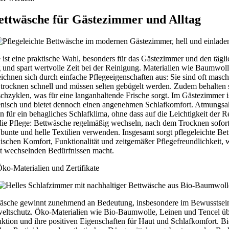
Bettwäsche für Gästezimmer und Alltag
 ist eine praktische Wahl, besonders für das Gästezimmer und den tägl
 und spart wertvolle Zeit bei der Reinigung. Materialien wie Baumwoll
ichnen sich durch einfache Pflegeeigenschaften aus: Sie sind oft masc
 trocknen schnell und müssen selten gebügelt werden. Zudem behalten 
zyklen, was für eine langanhaltende Frische sorgt. Im Gästezimmer is
isch und bietet dennoch einen angenehmen Schlafkomfort. Atmungsak
 für ein behagliches Schlafklima, ohne dass auf die Leichtigkeit der R
die Pflege: Bettwäsche regelmäßig wechseln, nach dem Trocknen sofo
 bunte und helle Textilien verwenden. Insgesamt sorgt pflegeleichte Be
chen Komfort, Funktionalität und zeitgemäßer Pflegefreundlichkeit, wa
t wechselnden Bedürfnissen macht.
ko-Materialien und Zertifikate
wäsche gewinnt zunehmend an Bedeutung, insbesondere im Bewusstsein
ltschutz. Öko-Materialien wie Bio-Baumwolle, Leinen und Tencel üb
ktion und ihre positiven Eigenschaften für Haut und Schlafkomfort. 