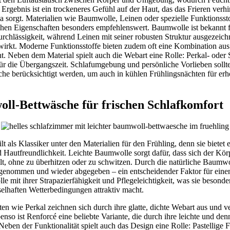
 Ergebnis ist ein trockeneres Gefühl auf der Haut, das das Frieren verhi
 sorgt. Materialien wie Baumwolle, Leinen oder spezielle Funktionssto
schen Eigenschaften besonders empfehlenswert. Baumwolle ist bekannt f
rchlässigkeit, während Leinen mit seiner robusten Struktur ausgezeichn
wirkt. Moderne Funktionsstoffe bieten zudem oft eine Kombination aus
. Neben dem Material spielt auch die Webart eine Rolle: Perkal- oder 
 für die Übergangszeit. Schlafumgebung und persönliche Vorlieben sollt
he berücksichtigt werden, um auch in kühlen Frühlingsnächten für erh
ll-Bettwäsche für frischen Schlafkomfort
 als Klassiker unter den Materialien für den Frühling, denn sie bietet
d Hautfreundlichkeit. Leichte Baumwolle sorgt dafür, dass sich der K
lt, ohne zu überhitzen oder zu schwitzen. Durch die natürliche Baumwo
ufgenommen und wieder abgegeben – ein entscheidender Faktor für eine
mit ihrer Strapazierfähigkeit und Pflegeleichtigkeit, was sie besonder
lhaften Wetterbedingungen attraktiv macht.
n wie Perkal zeichnen sich durch ihre glatte, dichte Webart aus und ve
enso ist Renforcé eine beliebte Variante, die durch ihre leichte und de
Neben der Funktionalität spielt auch das Design eine Rolle: Pastellige F