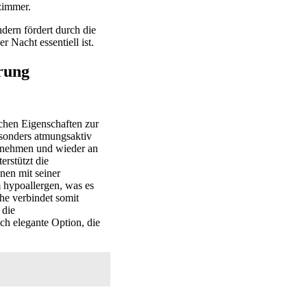
zimmer.
dern fördert durch die
 Nacht essentiell ist.
erung
ichen Eigenschaften zur
besonders atmungsaktiv
fzunehmen und wieder an
erstützt die
en mit seiner
 hypoallergen, was es
he verbindet somit
 die
ch elegante Option, die