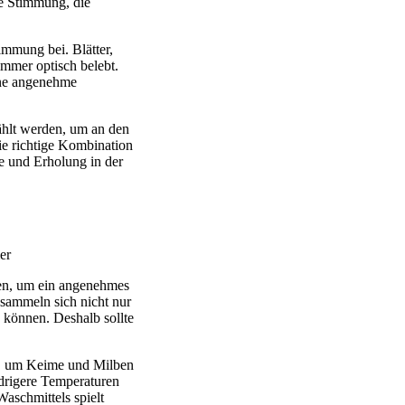
te Stimmung, die
immung bei. Blätter,
mmer optisch belebt.
ine angenehme
ählt werden, um an den
ie richtige Kombination
e und Erholung in der
hen, um ein angenehmes
sammeln sich nicht nur
 können. Deshalb sollte
s, um Keime und Milben
edrigere Temperaturen
aschmittels spielt