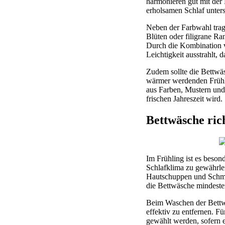
harmonieren gut mit der
erholsamen Schlaf unters
Neben der Farbwahl trage
Blüten oder filigrane R
Durch die Kombination v
Leichtigkeit ausstrahlt, 
Zudem sollte die Bettwä
wärmer werdenden Frühlin
aus Farben, Mustern und
frischen Jahreszeit wird.
Bettwäsche ric
Im Frühling ist es beso
Schlafklima zu gewährle
Hautschuppen und Schmut
die Bettwäsche mindeste
Beim Waschen der Bettw
effektiv zu entfernen. 
gewählt werden, sofern 