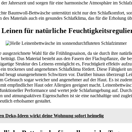
u der Jahreszeit und sorgen für eine harmonische Atmosphäre im Schlaf
chte Baumwoll-Bettwäsche unterstützt nicht nur den Schlafkomfort, son
n des Materials auch ein gesundes Schlafklima, das für die Erholung über
 Leinen für natürliche Feuchtigkeitsreguli
e ausgezeichnete Wahl für die Frühlingssaison, da sie durch ihre natürl
 beiträgt. Das Material besteht aus den Fasern der Flachspflanze, die 
zigartige Struktur des Leinens ermöglicht es, Feuchtigkeit effektiv au
ein trockenes und angenehmes Schlafklima fördert. Diese Fähigkeit unt
nd beugt unangenehmem Schwitzen vor. Darüber hinaus überzeugt Lein
im Gebrauch sogar weicher und angenehmer auf der Haut. Es ist zudem
mit empfindlicher Haut oder Allergien geeignet macht. Leinenbettwäsc
 funktioneller Performance und wertet jede Schlafumgebung auf. Durch
en und atmungsaktiven Eigenschaften ist sie eine nachhaltige und zuglei
utlich erholsamer gestaltet.
sen Deko-Ideen wirkt deine Wohnung sofort heimelig