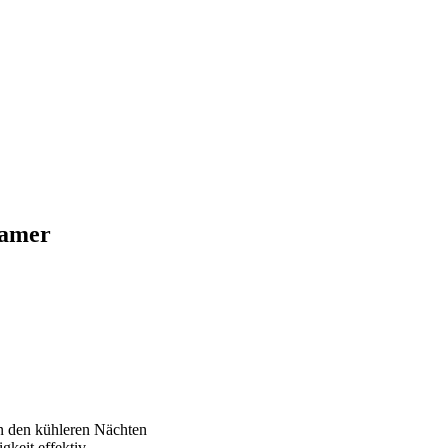
samer
in den kühleren Nächten
keit effektiv