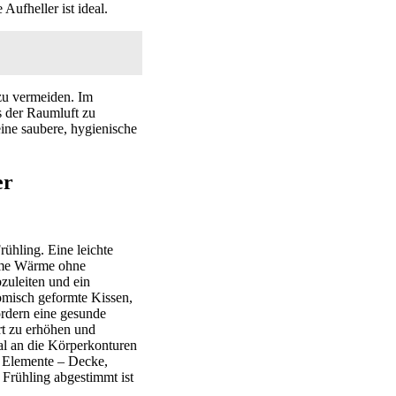
Aufheller ist ideal.
zu vermeiden. Im
s der Raumluft zu
ine saubere, hygienische
er
ühling. Eine leichte
ehme Wärme ohne
zuleiten und ein
nomisch geformte Kissen,
ördern eine gesunde
rt zu erhöhen und
al an die Körperkonturen
r Elemente – Decke,
 Frühling abgestimmt ist