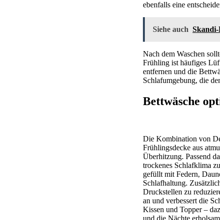
ebenfalls eine entscheide
Siehe auch
Skandi-
Nach dem Waschen sollte
Frühling ist häufiges Lü
entfernen und die Bettwä
Schlafumgebung, die den 
Bettwäsche opt
Die Kombination von Deck
Frühlingsdecke aus atm
Überhitzung. Passend daz
trockenes Schlafklima zu
gefüllt mit Federn, Daun
Schlafhaltung. Zusätzli
Druckstellen zu reduzie
an und verbessert die Sc
Kissen und Topper – dazu
und die Nächte erholsam