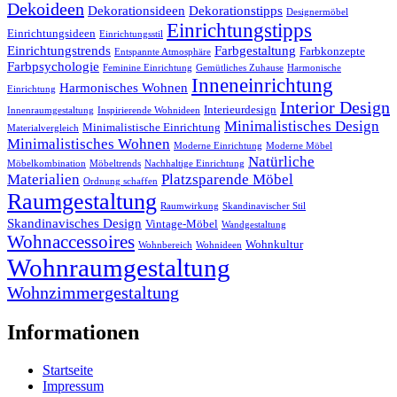
Dekoideen
Dekorationsideen
Dekorationstipps
Designermöbel
Einrichtungstipps
Einrichtungsideen
Einrichtungsstil
Einrichtungstrends
Farbgestaltung
Farbkonzepte
Entspannte Atmosphäre
Farbpsychologie
Feminine Einrichtung
Gemütliches Zuhause
Harmonische
Inneneinrichtung
Harmonisches Wohnen
Einrichtung
Interior Design
Interieurdesign
Innenraumgestaltung
Inspirierende Wohnideen
Minimalistisches Design
Minimalistische Einrichtung
Materialvergleich
Minimalistisches Wohnen
Moderne Einrichtung
Moderne Möbel
Natürliche
Möbelkombination
Möbeltrends
Nachhaltige Einrichtung
Materialien
Platzsparende Möbel
Ordnung schaffen
Raumgestaltung
Raumwirkung
Skandinavischer Stil
Skandinavisches Design
Vintage-Möbel
Wandgestaltung
Wohnaccessoires
Wohnkultur
Wohnbereich
Wohnideen
Wohnraumgestaltung
Wohnzimmergestaltung
Informationen
Startseite
Impressum