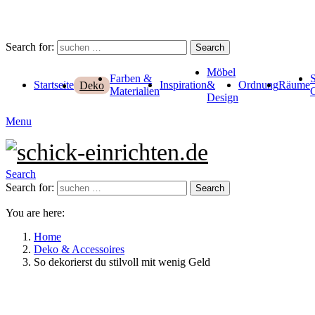
Search for:
Search
Möbel
Farben &
Startseite
Inspiration
&
Ordnung
Räume
Deko
Materialien
Design
Menu
Search
Search for:
Search
You are here:
Home
Deko & Accessoires
So dekorierst du stilvoll mit wenig Geld