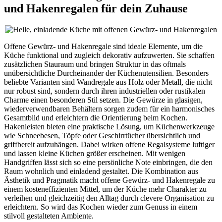
und Hakenregalen für dein Zuhause
Offene Gewürz- und Hakenregale sind ideale Elemente, um die
Küche funktional und zugleich dekorativ aufzuwerten. Sie schaffen
zusätzlichen Stauraum und bringen Struktur in das oftmals
unübersichtliche Durcheinander der Küchenutensilien. Besonders
beliebte Varianten sind Wandregale aus Holz oder Metall, die nicht
nur robust sind, sondern durch ihren industriellen oder rustikalen
Charme einen besonderen Stil setzen. Die Gewürze in glasigen,
wiederverwendbaren Behältern sorgen zudem für ein harmonisches
Gesamtbild und erleichtern die Orientierung beim Kochen.
Hakenleisten bieten eine praktische Lösung, um Küchenwerkzeuge
wie Schneebesen, Töpfe oder Geschirrtücher übersichtlich und
griffbereit aufzuhängen. Dabei wirken offene Regalsysteme luftiger
und lassen kleine Küchen größer erscheinen. Mit wenigen
Handgriffen lässt sich so eine persönliche Note einbringen, die den
Raum wohnlich und einladend gestaltet. Die Kombination aus
Ästhetik und Pragmatik macht offene Gewürz- und Hakenregale zu
einem kosteneffizienten Mittel, um der Küche mehr Charakter zu
verleihen und gleichzeitig den Alltag durch clevere Organisation zu
erleichtern. So wird das Kochen wieder zum Genuss in einem
stilvoll gestalteten Ambiente.