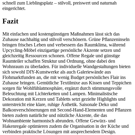
schnell zum Lieblingsplatz – stilvoll, preiswert und naturnah
eingerichtet.
Fazit
Mit einfachen und kostengünstigen Maßnahmen lässt sich das
Zuhause nachhaltig und stilvoll verschönern. Grüne Pflanzeninseln
bringen frisches Leben und verbessern das Raumklima, während
Upcycling-Möbel einzigartige persönliche Akzente setzen und
gleichzeitig Ressourcen schonen. Offene Regale und günstige
Raumteiler schaffen Struktur und Ordnung, ohne dabei den
Wohnraum zu überladen. Für individuelle Wandgestaltungen bieten
sich sowohl DIY-Kunstwerke als auch Galeriewände aus
Flohmarktfunden an, die mit wenig Budget persönliches Flair ins
Zuhause bringen. Gemütliche Textilmixe aus Kissen und Teppichen
sorgen für Wohlfühlatmosphäre, ergänzt durch stimmungsvolle
Beleuchtung mit Lichterketten und Lampen. Minimalistische
Dekoration mit Kerzen und Tabletts setzt gezielte Highlights und
unterstreicht eine klare, ruhige Ästhetik. Saisonale Deko und
Balkonverschönerungen mit Second-Hand-Elementen und Pflanzen
bieten zudem natürliche und nützliche Akzente, die das
Wohnambiente harmonisch abrunden. Offene Gewürz- und
Hakenregale optimieren zudem die Organisation in der Küche und
verbinden praktische Lösungen mit ansprechendem Design.