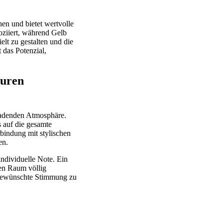
en und bietet wertvolle
oziiert, während Gelb
lt zu gestalten und die
 das Potenzial,
turen
nladenden Atmosphäre.
 auf die gesamte
bindung mit stylischen
en.
ndividuelle Note. Ein
en Raum völlig
 gewünschte Stimmung zu