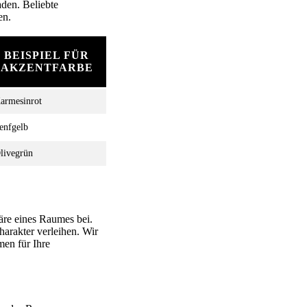
den. Beliebte
en.
BEISPIEL FÜR
AKZENTFARBE
armesinrot
enfgelb
livegrün
re eines Raumes bei.
arakter verleihen. Wir
en für Ihre