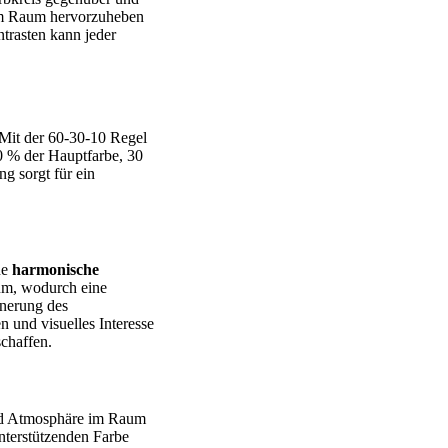
 im Raum hervorzuheben
trasten kann jeder
Mit der 60-30-10 Regel
60 % der Hauptfarbe, 30
g sorgt für ein
ne
harmonische
aum, wodurch eine
inerung des
n und visuelles Interesse
chaffen.
und Atmosphäre im Raum
unterstützenden Farbe