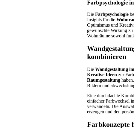
Farbpsychologie i
Die
Farbpsychologie
be
Insights für die
Wohnrau
Optimismus und Kreativit
gewünschte Wirkung zu e
Wohnräume sowohl funkti
Wandgestaltun
kombinieren
Die
Wandgestaltung 
Kreative Ideen
zur Farb
Raumgestaltung
haben.
Bildern und abwechslun
Eine durchdachte Kombi
einfacher Farbwechsel i
verwandeln. Die Auswahl
erzeugen und den persönl
Farbkonzepte 