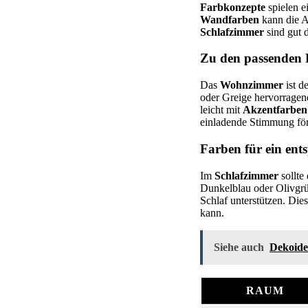
Farbkonzepte
spielen e
Wandfarben
kann die A
Schlafzimmer
sind gut 
Zu den passenden
Das
Wohnzimmer
ist d
oder Greige hervorragen
leicht mit
Akzentfarben
einladende Stimmung för
Farben für ein ent
Im
Schlafzimmer
sollte
Dunkelblau oder Olivgrü
Schlaf unterstützen. Die
kann.
Siehe auch
Dekoidee
RAUM