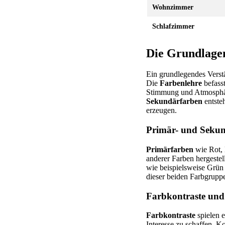
Wohnzimmer
Schlafzimmer
Die Grundlage
Ein grundlegendes Verst
Die
Farbenlehre
befasst
Stimmung und Atmosphär
Sekundärfarben
entste
erzeugen.
Primär- und Sekun
Primärfarben
wie Rot, 
anderer Farben hergestel
wie beispielsweise Grün
dieser beiden Farbgruppe
Farbkontraste und
Farbkontraste
spielen e
Interesse zu schaffen. 