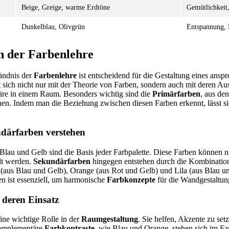
Beige, Greige, warme Erdtöne
Gemütlichkeit,
Dunkelblau, Olivgrün
Entspannung,
n der Farbenlehre
ändnis der
Farbenlehre
ist entscheidend für die Gestaltung eines an
 sich nicht nur mit der Theorie von Farben, sondern auch mit deren Au
e in einem Raum. Besonders wichtig sind die
Primärfarben
, aus de
hen. Indem man die Beziehung zwischen diesen Farben erkennt, lässt s
därfarben verstehen
Blau und Gelb sind die Basis jeder Farbpalette. Diese Farben können 
lt werden.
Sekundärfarben
hingegen entstehen durch die Kombinatio
 (aus Blau und Gelb), Orange (aus Rot und Gelb) und Lila (aus Blau u
n ist essenziell, um harmonische
Farbkonzepte
für die Wandgestaltun
 deren Einsatz
ine wichtige Rolle in der
Raumgestaltung
. Sie helfen, Akzente zu set
Komplementäre
Farbkontraste
, wie Blau und Orange, stehen sich im F