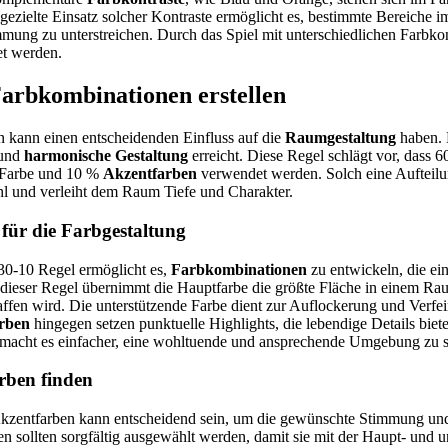
gezielte Einsatz solcher Kontraste ermöglicht es, bestimmte Bereiche
mung zu unterstreichen. Durch das Spiel mit unterschiedlichen Farbkon
et werden.
arbkombinationen erstellen
 kann einen entscheidenden Einfluss auf die
Raumgestaltung
haben. 
 und
harmonische Gestaltung
erreicht. Diese Regel schlägt vor, dass 
n Farbe und 10 %
Akzentfarben
verwendet werden. Solch eine Aufteilun
 und verleiht dem Raum Tiefe und Charakter.
 für die Farbgestaltung
0-10 Regel ermöglicht es,
Farbkombinationen
zu entwickeln, die ei
 dieser Regel übernimmt die Hauptfarbe die größte Fläche in einem R
fen wird. Die unterstützende Farbe dient zur Auflockerung und Verfe
rben
hingegen setzen punktuelle Highlights, die lebendige Details biete
 macht es einfacher, eine wohltuende und ansprechende Umgebung zu s
rben finden
 Akzentfarben kann entscheidend sein, um die gewünschte Stimmung 
n sollten sorgfältig ausgewählt werden, damit sie mit der Haupt- und 