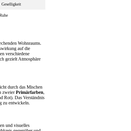
 Geselligkeit
 Ruhe
sprechenden Wohnraums.
swirkung auf die
nen verschiedene
ich gezielt Atmosphäre
nicht durch das Mischen
n zweier
Primärfarben
,
nd Rot). Das Verständnis
g zu entwickeln.
zen und visuelles
arbkreis gegenüber und