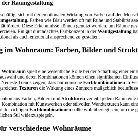
n der Raumgestaltung
schäftigt sich mit der emotionalen Wirkung von Farben auf den Mensch
mgestaltung
. Farben wie Blau werden oft mit Ruhe und Stabilität ass
ät fördert. Diese Erkenntnisse können genutzt werden, um Räume gezie
rzielen. Ein gut durchdachtes Farbkonzept in der
Wandgestaltung
hat
onal als auch emotional ansprechend zu gestalten.
g im Wohnraum: Farben, Bilder und Struk
im Wohnraum
spielt eine wesentliche Rolle bei der Schaffung einer ei
auswahl und deren Kombinationen können einen signifikanten Einfluss
 Neueste Trends zeigen, dass harmonische
Farbkombinationen
in Ver
gsreichen
Texturen
die Wirkung eines Zimmers maßgeblich beeinfluss
nation aus Farben, Bildern und
Strukturen
verleiht jedem Raum eine i
n Kombination mit Kunstwerken oder stilvollen Wandtexturen kann ein
 der richtigen
Farbkombinationen
sollte wohlüberlegt sein, um die
ichen Stil widerzuspiegeln.
für verschiedene Wohnräume