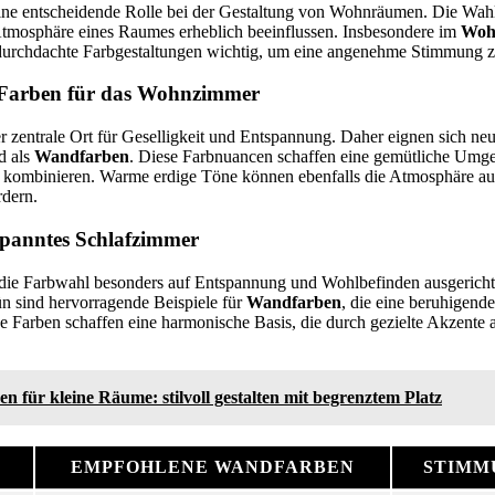
ine entscheidende Rolle bei der Gestaltung von Wohnräumen. Die Wahl 
tmosphäre eines Raumes erheblich beeinflussen. Insbesondere im
Woh
durchdachte Farbgestaltungen wichtig, um eine angenehme Stimmung z
 Farben für das Wohnzimmer
er zentrale Ort für Geselligkeit und Entspannung. Daher eignen sich ne
d als
Wandfarben
. Diese Farbnuancen schaffen eine gemütliche Umge
kombinieren. Warme erdige Töne können ebenfalls die Atmosphäre au
dern.
spanntes Schlafzimmer
 die Farbwahl besonders auf Entspannung und Wohlbefinden ausgerichte
n sind hervorragende Beispiele für
Wandfarben
, die eine beruhigen
se Farben schaffen eine harmonische Basis, die durch gezielte Akzente 
n für kleine Räume: stilvoll gestalten mit begrenztem Platz
EMPFOHLENE WANDFARBEN
STIMM