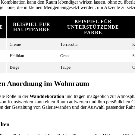
 Kombination kann den Raum lebendiger wirken lassen, ohne zu überla
ge Töne, die in kleinen Mengen eingesetzt werden, um Akzente zu setz
BEISPIEL FÜR
BEISPIEL FÜR
E
UNTERSTÜTZENDE
HAUPTFARBE
FARBE
Creme
Terracotta
K
Hellblau
Grau
S
Beige
Taupe
O
ren Anordnung im Wohnraum
ale Rolle in der
Wanddekoration
und tragen maßgeblich zur Atmosphä
von Kunstwerken kann einen Raum aufwerten und ihm persönlichen Ch
n der Gestaltung von Galeriewänden und der Auswahl passender Rahm
lten