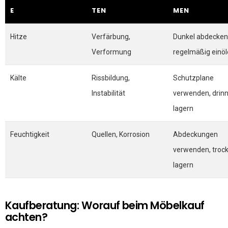
E
TEN
EN
Hitze
Verfärbung,
Dunkel abdecken
Verformung
regelmäßig einö
Kälte
Rissbildung,
Schutzplane
Instabilität
verwenden, drin
lagern
Feuchtigkeit
Quellen, Korrosion
Abdeckungen
verwenden, troc
lagern
Kaufberatung: Worauf beim Möbelkauf
achten?