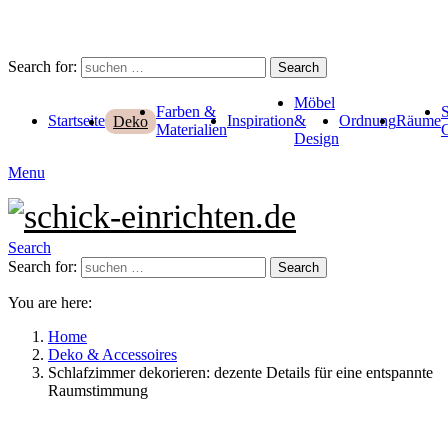
Search for:
Search
Möbel
Farben &
Startseite
Inspiration
&
Ordnung
Räume
Deko
Materialien
Design
Menu
Search
Search for:
Search
You are here:
Home
Deko & Accessoires
Schlafzimmer dekorieren: dezente Details für eine entspannte
Raumstimmung