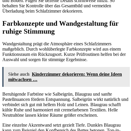
und Boden. Fügen Sie dezente Details schrittweise hinzu. So
behalten Sie Kontrolle über das Gesamtbild und vermeiden
Überladung beim Schlafzimmer dekorieren.
Farbkonzepte und Wandgestaltung für
ruhige Stimmung
Wandgestaltung prägt die Atmosphäre eines Schlafzimmers
maßgeblich. Durch wohlüberlegte Farbkonzepte wird aus einem
Funktionsraum ein Rückzugsort. Kurze Prüfroutinen helfen bei der
Auswahl und sorgen für stimmige Ergebnisse.
Siehe auch
Kinderzimmer dekorieren: Wenn deine Ideen
mitwachsen …
Beruhigende Farbtöne wie Salbeigrün, Blaugrau und sanfte
Pastellnuancen fördern Entspannung. Salbeigrün wirkt natürlich und
verbindet sich gut mit hellem Holz und Leinen. Blaugrau schafft
kühle Ruhe und harmoniert mit cremefarbenen Textilien. Helle
Neutraltöne lassen kleine Räume größer erscheinen.
Eine einzelne Akzentwand setzt gezielt Tiefe. Dunkles Blaugrau
kann zum Beispiel den Kopfbereich des Bettes betonen. Ton-in-