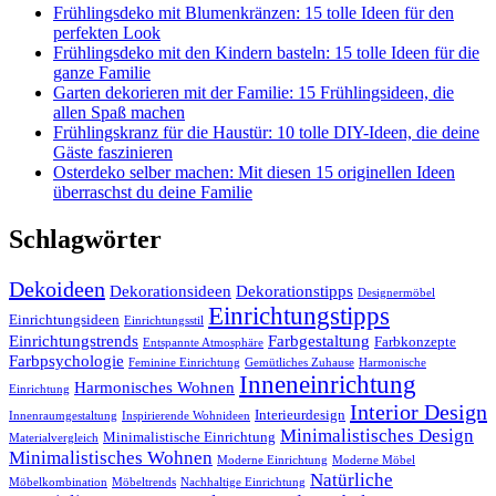
Frühlingsdeko mit Blumenkränzen: 15 tolle Ideen für den
perfekten Look
Frühlingsdeko mit den Kindern basteln: 15 tolle Ideen für die
ganze Familie
Garten dekorieren mit der Familie: 15 Frühlingsideen, die
allen Spaß machen
Frühlingskranz für die Haustür: 10 tolle DIY-Ideen, die deine
Gäste faszinieren
Osterdeko selber machen: Mit diesen 15 originellen Ideen
überraschst du deine Familie
Schlagwörter
Dekoideen
Dekorationsideen
Dekorationstipps
Designermöbel
Einrichtungstipps
Einrichtungsideen
Einrichtungsstil
Einrichtungstrends
Farbgestaltung
Farbkonzepte
Entspannte Atmosphäre
Farbpsychologie
Feminine Einrichtung
Gemütliches Zuhause
Harmonische
Inneneinrichtung
Harmonisches Wohnen
Einrichtung
Interior Design
Interieurdesign
Innenraumgestaltung
Inspirierende Wohnideen
Minimalistisches Design
Minimalistische Einrichtung
Materialvergleich
Minimalistisches Wohnen
Moderne Einrichtung
Moderne Möbel
Natürliche
Möbelkombination
Möbeltrends
Nachhaltige Einrichtung