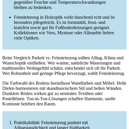
gegenüber Feuchte und Temperaturschwankungen
bleiben zu bedenken.
Feinsteinzeug in Holzoptik wirkt täuschend echt und ist
besonders pflegeleicht. Es ist formstabil, frost- und
kratzfest sowie gut für Fußbodenheizungen geeignet.
Kollektionen wie Vero, Mystone oder Allmarble liefern
viele Optiken.
Beim Vergleich Parkett vs. Feinsteinzeug sollten Alltag, Klima und
Wunschoptik einfließen. Wer warme, natürliche Maserungen und
traditionelles Wohngefühl schätzt, entscheidet sich oft für Parkett.
Wer Robustheit und geringe Pflege bevorzugt, wählt Feinsteinzeug.
Die Farbwahl des Bodens beeinflusst Wandfarben und Möbel. Helle
Dielen harmonieren mit skandinavischem Stil und hellen Wänden.
Dunklere Böden wirken gut zu neutralen Textilien oder
Pastelltönen. Ton-in-Ton-Lösungen schaffen Harmonie, sanfte
Kontraste beleben den Raum.
Praktikabilität: Feinsteinzeug punktet mit
Alltagstauglichkeit und langer Haltbarkeit.