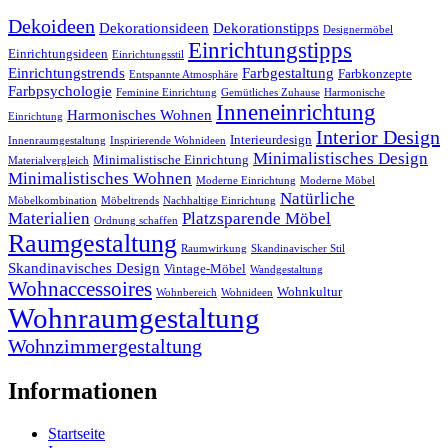
Dekoideen
Dekorationsideen
Dekorationstipps
Designermöbel
Einrichtungstipps
Einrichtungsideen
Einrichtungsstil
Einrichtungstrends
Farbgestaltung
Farbkonzepte
Entspannte Atmosphäre
Farbpsychologie
Feminine Einrichtung
Gemütliches Zuhause
Harmonische
Inneneinrichtung
Harmonisches Wohnen
Einrichtung
Interior Design
Interieurdesign
Innenraumgestaltung
Inspirierende Wohnideen
Minimalistisches Design
Minimalistische Einrichtung
Materialvergleich
Minimalistisches Wohnen
Moderne Einrichtung
Moderne Möbel
Natürliche
Möbelkombination
Möbeltrends
Nachhaltige Einrichtung
Materialien
Platzsparende Möbel
Ordnung schaffen
Raumgestaltung
Raumwirkung
Skandinavischer Stil
Skandinavisches Design
Vintage-Möbel
Wandgestaltung
Wohnaccessoires
Wohnkultur
Wohnbereich
Wohnideen
Wohnraumgestaltung
Wohnzimmergestaltung
Informationen
Startseite