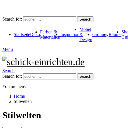
Search for:
Search
Möbel
Farben &
Sho
Startseite
Deko
Inspiration
&
Ordnung
Räume
Materialien
Gui
Design
Menu
Search
Search for:
Search
You are here:
Home
Stilwelten
Stilwelten