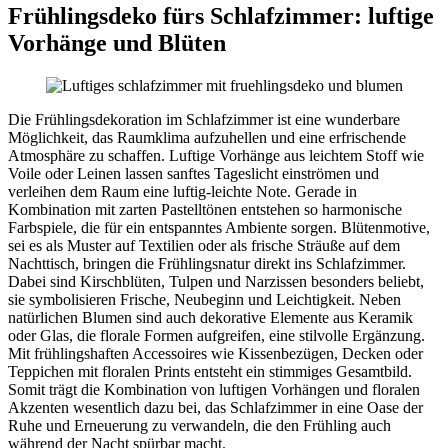
Frühlingsdeko fürs Schlafzimmer: luftige
Vorhänge und Blüten
Die Frühlingsdekoration im Schlafzimmer ist eine wunderbare
Möglichkeit, das Raumklima aufzuhellen und eine erfrischende
Atmosphäre zu schaffen. Luftige Vorhänge aus leichtem Stoff wie
Voile oder Leinen lassen sanftes Tageslicht einströmen und
verleihen dem Raum eine luftig-leichte Note. Gerade in
Kombination mit zarten Pastelltönen entstehen so harmonische
Farbspiele, die für ein entspanntes Ambiente sorgen. Blütenmotive,
sei es als Muster auf Textilien oder als frische Sträuße auf dem
Nachttisch, bringen die Frühlingsnatur direkt ins Schlafzimmer.
Dabei sind Kirschblüten, Tulpen und Narzissen besonders beliebt,
sie symbolisieren Frische, Neubeginn und Leichtigkeit. Neben
natürlichen Blumen sind auch dekorative Elemente aus Keramik
oder Glas, die florale Formen aufgreifen, eine stilvolle Ergänzung.
Mit frühlingshaften Accessoires wie Kissenbezügen, Decken oder
Teppichen mit floralen Prints entsteht ein stimmiges Gesamtbild.
Somit trägt die Kombination von luftigen Vorhängen und floralen
Akzenten wesentlich dazu bei, das Schlafzimmer in eine Oase der
Ruhe und Erneuerung zu verwandeln, die den Frühling auch
während der Nacht spürbar macht.