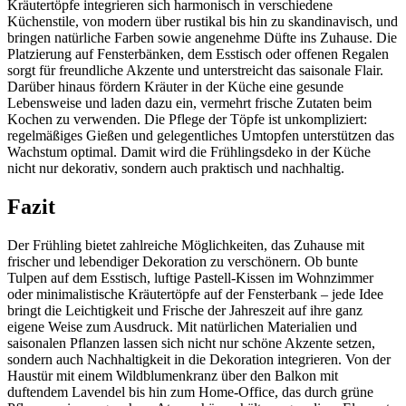
Kräutertöpfe integrieren sich harmonisch in verschiedene
Küchenstile, von modern über rustikal bis hin zu skandinavisch, und
bringen natürliche Farben sowie angenehme Düfte ins Zuhause. Die
Platzierung auf Fensterbänken, dem Esstisch oder offenen Regalen
sorgt für freundliche Akzente und unterstreicht das saisonale Flair.
Darüber hinaus fördern Kräuter in der Küche eine gesunde
Lebensweise und laden dazu ein, vermehrt frische Zutaten beim
Kochen zu verwenden. Die Pflege der Töpfe ist unkompliziert:
regelmäßiges Gießen und gelegentliches Umtopfen unterstützen das
Wachstum optimal. Damit wird die Frühlingsdeko in der Küche
nicht nur dekorativ, sondern auch praktisch und nachhaltig.
Fazit
Der Frühling bietet zahlreiche Möglichkeiten, das Zuhause mit
frischer und lebendiger Dekoration zu verschönern. Ob bunte
Tulpen auf dem Esstisch, luftige Pastell-Kissen im Wohnzimmer
oder minimalistische Kräutertöpfe auf der Fensterbank – jede Idee
bringt die Leichtigkeit und Frische der Jahreszeit auf ihre ganz
eigene Weise zum Ausdruck. Mit natürlichen Materialien und
saisonalen Pflanzen lassen sich nicht nur schöne Akzente setzen,
sondern auch Nachhaltigkeit in die Dekoration integrieren. Von der
Haustür mit einem Wildblumenkranz über den Balkon mit
duftendem Lavendel bis hin zum Home-Office, das durch grüne