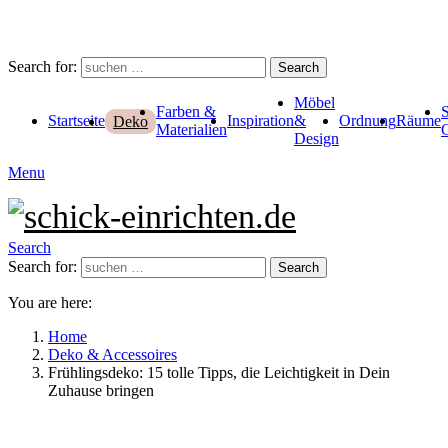
Search for:
Search
Möbel
Farben &
Startseite
Inspiration
&
Ordnung
Räume
Deko
Materialien
Design
Menu
Search
Search for:
Search
You are here:
Home
Deko & Accessoires
Frühlingsdeko: 15 tolle Tipps, die Leichtigkeit in Dein
Zuhause bringen