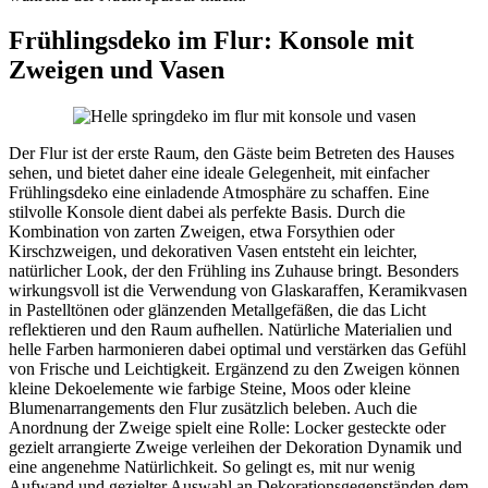
Frühlingsdeko im Flur: Konsole mit
Zweigen und Vasen
Der Flur ist der erste Raum, den Gäste beim Betreten des Hauses
sehen, und bietet daher eine ideale Gelegenheit, mit einfacher
Frühlingsdeko eine einladende Atmosphäre zu schaffen. Eine
stilvolle Konsole dient dabei als perfekte Basis. Durch die
Kombination von zarten Zweigen, etwa Forsythien oder
Kirschzweigen, und dekorativen Vasen entsteht ein leichter,
natürlicher Look, der den Frühling ins Zuhause bringt. Besonders
wirkungsvoll ist die Verwendung von Glaskaraffen, Keramikvasen
in Pastelltönen oder glänzenden Metallgefäßen, die das Licht
reflektieren und den Raum aufhellen. Natürliche Materialien und
helle Farben harmonieren dabei optimal und verstärken das Gefühl
von Frische und Leichtigkeit. Ergänzend zu den Zweigen können
kleine Dekoelemente wie farbige Steine, Moos oder kleine
Blumenarrangements den Flur zusätzlich beleben. Auch die
Anordnung der Zweige spielt eine Rolle: Locker gesteckte oder
gezielt arrangierte Zweige verleihen der Dekoration Dynamik und
eine angenehme Natürlichkeit. So gelingt es, mit nur wenig
Aufwand und gezielter Auswahl an Dekorationsgegenständen dem