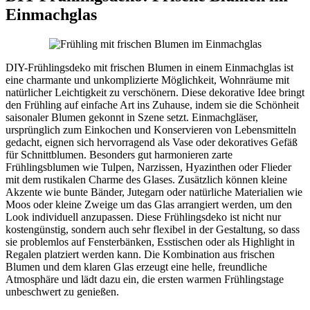
Einmachglas
DIY-Frühlingsdeko mit frischen Blumen in einem Einmachglas ist
eine charmante und unkomplizierte Möglichkeit, Wohnräume mit
natürlicher Leichtigkeit zu verschönern. Diese dekorative Idee bringt
den Frühling auf einfache Art ins Zuhause, indem sie die Schönheit
saisonaler Blumen gekonnt in Szene setzt. Einmachgläser,
ursprünglich zum Einkochen und Konservieren von Lebensmitteln
gedacht, eignen sich hervorragend als Vase oder dekoratives Gefäß
für Schnittblumen. Besonders gut harmonieren zarte
Frühlingsblumen wie Tulpen, Narzissen, Hyazinthen oder Flieder
mit dem rustikalen Charme des Glases. Zusätzlich können kleine
Akzente wie bunte Bänder, Jutegarn oder natürliche Materialien wie
Moos oder kleine Zweige um das Glas arrangiert werden, um den
Look individuell anzupassen. Diese Frühlingsdeko ist nicht nur
kostengünstig, sondern auch sehr flexibel in der Gestaltung, so dass
sie problemlos auf Fensterbänken, Esstischen oder als Highlight in
Regalen platziert werden kann. Die Kombination aus frischen
Blumen und dem klaren Glas erzeugt eine helle, freundliche
Atmosphäre und lädt dazu ein, die ersten warmen Frühlingstage
unbeschwert zu genießen.