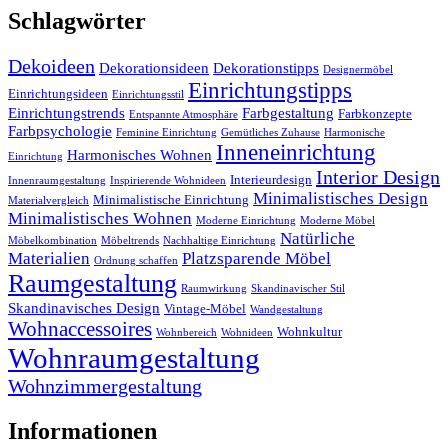
Schlagwörter
Dekoideen
Dekorationsideen
Dekorationstipps
Designermöbel
Einrichtungstipps
Einrichtungsideen
Einrichtungsstil
Einrichtungstrends
Farbgestaltung
Farbkonzepte
Entspannte Atmosphäre
Farbpsychologie
Feminine Einrichtung
Gemütliches Zuhause
Harmonische
Inneneinrichtung
Harmonisches Wohnen
Einrichtung
Interior Design
Interieurdesign
Innenraumgestaltung
Inspirierende Wohnideen
Minimalistisches Design
Minimalistische Einrichtung
Materialvergleich
Minimalistisches Wohnen
Moderne Einrichtung
Moderne Möbel
Natürliche
Möbelkombination
Möbeltrends
Nachhaltige Einrichtung
Materialien
Platzsparende Möbel
Ordnung schaffen
Raumgestaltung
Raumwirkung
Skandinavischer Stil
Skandinavisches Design
Vintage-Möbel
Wandgestaltung
Wohnaccessoires
Wohnkultur
Wohnbereich
Wohnideen
Wohnraumgestaltung
Wohnzimmergestaltung
Informationen