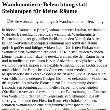
Wandmontierte Beleuchtung statt
Stehlampen für kleine Räume
In kleinen Räumen ist jeder Quadratzentimeter kostbar, weshalb die
Wahl der Beleuchtung besonders wichtig ist. Wandmontierte
Beleuchtung bietet gegenüber Stehlampen den Vorteil, dass sie
keinen wertvollen Bodenplatz einnimmt und somit den Raum
optisch größer und luftiger wirken lässt. Durch den Einbau von
Wandleuchten, Wandstrahlern oder LED-Leisten an den Wänden
können gezielte Lichtakzente gesetzt werden, die den Raum heller
und freundlicher erscheinen lassen. Außerdem ermöglichen viele
wandmontierte Lampen eine flexible Ausrichtung des Lichts, sodass
unterschiedliche Bereiche des Zimmers betont werden können –
beispielsweise die Leseecke oder Arbeitsfläche. Die Auswahl reicht
von schlichten, modernen Designs bis hin zu dekorativen Modellen,
die zugleich als stilvolle Elemente zur Raumgestaltung dienen.
Besonders in Kombination mit hellen Farben und spiegelnden
Oberflächen verstärkt die wandmontierte Beleuchtung den Eindruck
von Weite und Offenheit. Im Gegensatz zu Stehlampen, die oft
sperrig wirken und den Fluss im Raum einschränken können,
schaffen Wandlampen eine aufgeräumte Atmosphäre und
unterstützen effektiv die Raumfunktionalität in kleinen Wohnungen