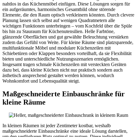
nahtlos in das Küchenmöbel einfügen. Diese Lösungen sorgen für
ein aufgeräumtes, harmonisches Gesamtbild ohne störende
Elemente, die den Raum optisch verkleinern könnten. Durch clevere
Planung lassen sich selbst auf wenigen Quadratmetern alle
wichtigen Funktionen unterbringen – vom Kochfeld über die Spüle
bis hin zu Stauraum für Küchenutensilien. Helle Farbtöne,
glänzende Oberflächen und gut gewählte Beleuchtung verstärken
zudem das Gefühl von Weite. Für kleine Räume sind platzsparende,
multifunktionale Möbel und modulare Küchenzeilen mit
Schiebetüren oder Klappen besonders vorteilhaft, da sie Flexibilität
bieten und unterschiedliche Nutzungsszenarien ermöglichen.
Insgesamt tragen schmale Küchenzeilen mit versteckten Geräten
dazu bei, dass kleine Küchen nicht nur praktisch sondern auch
ästhetisch ansprechend gestaltet werden können, wodurch
Wohnkomfort und Lebensqualität steigt.
Maßgeschneiderte Einbauschränke für
kleine Räume
In kleinen Räumen ist jeder Zentimeter kostbar, weshalb
maßgeschneiderte Einbauschränke eine ideale Lösung darstellen,
um den verfügbaren Platz optimal zu nutzen. Diese individuell