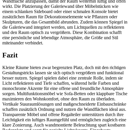
Wandfläche anzupassen, damit der Raum weiterhin luftig und offen
wirkt. Die Platzierung der Galeriewand über Möbelstücken wie
einem schlanken Sideboard oder einer schmalen Konsole bietet
zusätzlichen Raum für Dekorationselemente wie Pflanzen oder
Skulpturen, die das Gesamtbild abrunden. Zudem können Spiegel in
die Galeriewand integriert werden, um Lichtquellen zu reflektieren
und den Raum optisch zu vergrößern. Diese Kombination schafft
eine persönliche und lebendige Atmosphäre, die Größe und Stil
miteinander verbindet.
Fazit
Kleine Räume bieten zwar begrenzten Platz, doch mit den richtigen
Gestaltungstricks lassen sie sich optisch vergrößern und funktional
besser nutzen. Spiegel spielen dabei eine zentrale Rolle, indem sie
Licht reflektieren und Tiefe schaffen, während helle Farben und
monochrome Akzente für eine offene und freundliche Atmosphäre
sorgen. Multifunktionsmöbel wie Sofa-Betten oder klappbare Tische
maximieren den Wohnkomfort, ohne den Raum zu überladen.
Vertikale Stauraumlösungen und maßgeschneiderte Einbauschränke
schaffen zusätzlich Ordnung und nutzen die Wandflächen ideal aus.
Transparente Möbel und offene Regalteiler unterstützen durch ihre
Leichtigkeit ein luftiges Raumgefühl und ermöglichen zugleich eine
klare Zonierung. Auch wandmontierte Beleuchtung spart kostbaren