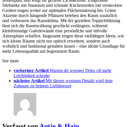
Bodenplatz und sorgt für gezielte Lichtakzente. Eingebaute
Sitzbänke mit Stauraum und schmale Küchenzeilen mit versteckten
Geräten tragen weiter zur optimalen Flächennutzung bei. Grüne
Akzente durch hängende Pflanzen beleben den Raum zusätzlich
und verbessern das Raumklima. Mit der gezielten Teppichführung
lässt sich die Raumwirkung geschickt verlängern, während
kleinformatige Galeriewände eine persönliche und stilvolle
Atmosphäre schaffen. Insgesamt zeigen diese vielfältigen Ideen, wie
sich kleine Räume nicht nur optisch erweitern, sondern auch
wohnlich und funktional gestalten lassen – eine ideale Grundlage für
mehr Lebensqualität auf begrenztem Raum.
See more
vorheriger Artikel
Warum dir weniger Deko oft mehr
Leichtigkeit schenkt
nächster Artikel
Mit diesen wenigen Details wird dein
Zuhause zu deinem Lieblingsort
Verfasst von
Antje & Hajo