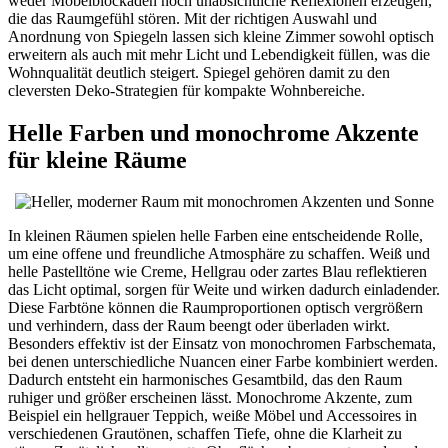
weder Möbelblockaden noch unabsichtliche Reflexionen erzeugen,
die das Raumgefühl stören. Mit der richtigen Auswahl und
Anordnung von Spiegeln lassen sich kleine Zimmer sowohl optisch
erweitern als auch mit mehr Licht und Lebendigkeit füllen, was die
Wohnqualität deutlich steigert. Spiegel gehören damit zu den
cleversten Deko-Strategien für kompakte Wohnbereiche.
Helle Farben und monochrome Akzente
für kleine Räume
In kleinen Räumen spielen helle Farben eine entscheidende Rolle,
um eine offene und freundliche Atmosphäre zu schaffen. Weiß und
helle Pastelltöne wie Creme, Hellgrau oder zartes Blau reflektieren
das Licht optimal, sorgen für Weite und wirken dadurch einladender.
Diese Farbtöne können die Raumproportionen optisch vergrößern
und verhindern, dass der Raum beengt oder überladen wirkt.
Besonders effektiv ist der Einsatz von monochromen Farbschemata,
bei denen unterschiedliche Nuancen einer Farbe kombiniert werden.
Dadurch entsteht ein harmonisches Gesamtbild, das den Raum
ruhiger und größer erscheinen lässt. Monochrome Akzente, zum
Beispiel ein hellgrauer Teppich, weiße Möbel und Accessoires in
verschiedenen Grautönen, schaffen Tiefe, ohne die Klarheit zu