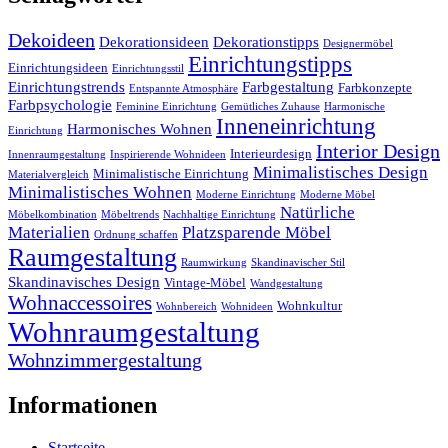
Dekoideen
Dekorationsideen
Dekorationstipps
Designermöbel
Einrichtungstipps
Einrichtungsideen
Einrichtungsstil
Einrichtungstrends
Farbgestaltung
Farbkonzepte
Entspannte Atmosphäre
Farbpsychologie
Feminine Einrichtung
Gemütliches Zuhause
Harmonische
Inneneinrichtung
Harmonisches Wohnen
Einrichtung
Interior Design
Interieurdesign
Innenraumgestaltung
Inspirierende Wohnideen
Minimalistisches Design
Minimalistische Einrichtung
Materialvergleich
Minimalistisches Wohnen
Moderne Einrichtung
Moderne Möbel
Natürliche
Möbelkombination
Möbeltrends
Nachhaltige Einrichtung
Materialien
Platzsparende Möbel
Ordnung schaffen
Raumgestaltung
Raumwirkung
Skandinavischer Stil
Skandinavisches Design
Vintage-Möbel
Wandgestaltung
Wohnaccessoires
Wohnkultur
Wohnbereich
Wohnideen
Wohnraumgestaltung
Wohnzimmergestaltung
Informationen
Startseite