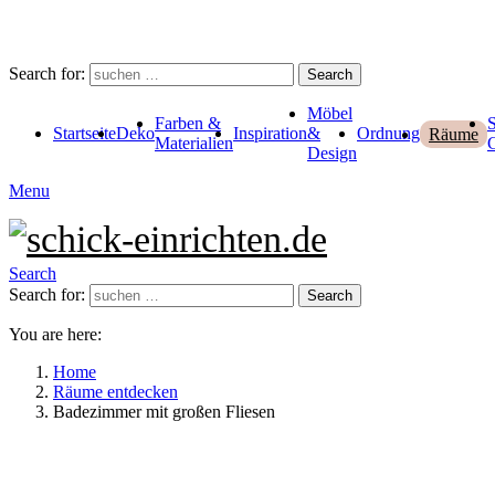
Search for:
Search
Möbel
Farben &
Startseite
Deko
Inspiration
&
Ordnung
Räume
Materialien
Design
Menu
Search
Search for:
Search
You are here:
Home
Räume entdecken
Badezimmer mit großen Fliesen