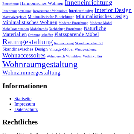
Inneneinrichtung
Harmonisches Wohnen
Einrichtung
Interior Design
Interieurdesign
Innenraumgestaltung
Inspirierende Wohnideen
Minimalistisches Design
Minimalistische Einrichtung
Materialvergleich
Minimalistisches Wohnen
Moderne Einrichtung
Moderne Möbel
Natürliche
Möbelkombination
Möbeltrends
Nachhaltige Einrichtung
Materialien
Platzsparende Möbel
Ordnung schaffen
Raumgestaltung
Raumwirkung
Skandinavischer Stil
Skandinavisches Design
Vintage-Möbel
Wandgestaltung
Wohnaccessoires
Wohnkultur
Wohnbereich
Wohnideen
Wohnraumgestaltung
Wohnzimmergestaltung
Informationen
Startseite
Impressum
Datenschutz
Rechtliches