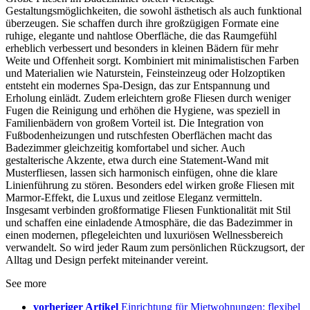
Gestaltungsmöglichkeiten, die sowohl ästhetisch als auch funktional
überzeugen. Sie schaffen durch ihre großzügigen Formate eine
ruhige, elegante und nahtlose Oberfläche, die das Raumgefühl
erheblich verbessert und besonders in kleinen Bädern für mehr
Weite und Offenheit sorgt. Kombiniert mit minimalistischen Farben
und Materialien wie Naturstein, Feinsteinzeug oder Holzoptiken
entsteht ein modernes Spa-Design, das zur Entspannung und
Erholung einlädt. Zudem erleichtern große Fliesen durch weniger
Fugen die Reinigung und erhöhen die Hygiene, was speziell in
Familienbädern von großem Vorteil ist. Die Integration von
Fußbodenheizungen und rutschfesten Oberflächen macht das
Badezimmer gleichzeitig komfortabel und sicher. Auch
gestalterische Akzente, etwa durch eine Statement-Wand mit
Musterfliesen, lassen sich harmonisch einfügen, ohne die klare
Linienführung zu stören. Besonders edel wirken große Fliesen mit
Marmor-Effekt, die Luxus und zeitlose Eleganz vermitteln.
Insgesamt verbinden großformatige Fliesen Funktionalität mit Stil
und schaffen eine einladende Atmosphäre, die das Badezimmer in
einen modernen, pflegeleichten und luxuriösen Wellnessbereich
verwandelt. So wird jeder Raum zum persönlichen Rückzugsort, der
Alltag und Design perfekt miteinander vereint.
See more
vorheriger Artikel
Einrichtung für Mietwohnungen: flexibel