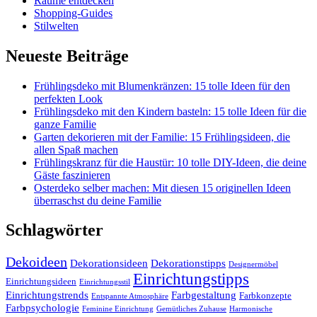
Räume entdecken
Shopping-Guides
Stilwelten
Neueste Beiträge
Frühlingsdeko mit Blumenkränzen: 15 tolle Ideen für den
perfekten Look
Frühlingsdeko mit den Kindern basteln: 15 tolle Ideen für die
ganze Familie
Garten dekorieren mit der Familie: 15 Frühlingsideen, die
allen Spaß machen
Frühlingskranz für die Haustür: 10 tolle DIY-Ideen, die deine
Gäste faszinieren
Osterdeko selber machen: Mit diesen 15 originellen Ideen
überraschst du deine Familie
Schlagwörter
Dekoideen
Dekorationsideen
Dekorationstipps
Designermöbel
Einrichtungstipps
Einrichtungsideen
Einrichtungsstil
Einrichtungstrends
Farbgestaltung
Farbkonzepte
Entspannte Atmosphäre
Farbpsychologie
Feminine Einrichtung
Gemütliches Zuhause
Harmonische