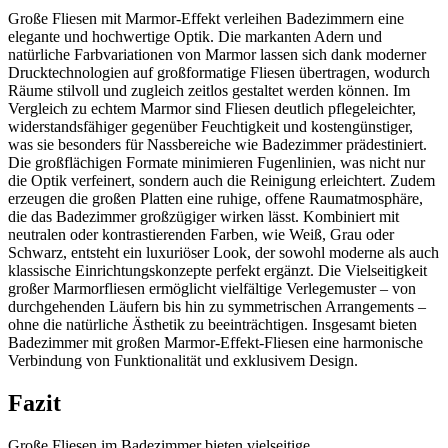
Große Fliesen mit Marmor-Effekt verleihen Badezimmern eine
elegante und hochwertige Optik. Die markanten Adern und
natürliche Farbvariationen von Marmor lassen sich dank moderner
Drucktechnologien auf großformatige Fliesen übertragen, wodurch
Räume stilvoll und zugleich zeitlos gestaltet werden können. Im
Vergleich zu echtem Marmor sind Fliesen deutlich pflegeleichter,
widerstandsfähiger gegenüber Feuchtigkeit und kostengünstiger,
was sie besonders für Nassbereiche wie Badezimmer prädestiniert.
Die großflächigen Formate minimieren Fugenlinien, was nicht nur
die Optik verfeinert, sondern auch die Reinigung erleichtert. Zudem
erzeugen die großen Platten eine ruhige, offene Raumatmosphäre,
die das Badezimmer großzügiger wirken lässt. Kombiniert mit
neutralen oder kontrastierenden Farben, wie Weiß, Grau oder
Schwarz, entsteht ein luxuriöser Look, der sowohl moderne als auch
klassische Einrichtungskonzepte perfekt ergänzt. Die Vielseitigkeit
großer Marmorfliesen ermöglicht vielfältige Verlegemuster – von
durchgehenden Läufern bis hin zu symmetrischen Arrangements –
ohne die natürliche Ästhetik zu beeinträchtigen. Insgesamt bieten
Badezimmer mit großen Marmor-Effekt-Fliesen eine harmonische
Verbindung von Funktionalität und exklusivem Design.
Fazit
Große Fliesen im Badezimmer bieten vielseitige