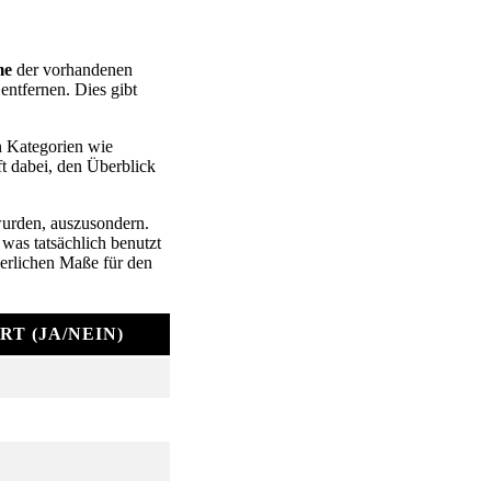
me
der vorhandenen
entfernen. Dies gibt
in Kategorien wie
ft dabei, den Überblick
 wurden, auszusondern.
 was tatsächlich benutzt
derlichen Maße für den
T (JA/NEIN)