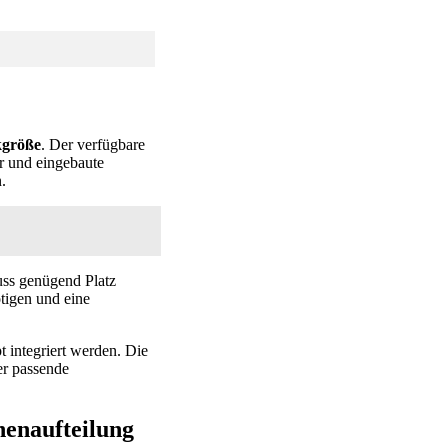
kgröße
. Der verfügbare
r und eingebaute
.
uss genügend Platz
tigen und eine
 integriert werden. Die
er passende
nenaufteilung