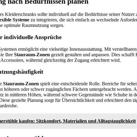
ng nach Bedürfnissen planen
es Kleiderschranks sollte individuell auf die Bedürfnisse seiner Nutzer 
lexible Systeme
zu integrieren, die sich einfach an wechselnde Anforde
ine optimale Raumnutzung sorgen.
ür individuelle Ansprüche
ystemen ermöglicht eine vielseitige Innenausstattung. Mit verstellbare
ie Ihre
Stauraum-Zonen
gezielt gestalten und anpassen. Dies schafft
ccessoires, während gleichzeitig der Zugang erleichtert wird.
utzungshäufigkeit
er
Stauraum-Zonen
spielt eine entscheidende Rolle. Bereiche für selte
 in höheren oder schwer zugänglichen Fächern untergebracht werden. A
latz in mittleren Höhen, während schwere Gegenstände wie Schuhe in d
Diese gezielte Planung sorgt für Übersichtlichkeit und erleichtert den tä
Garderobe.
rstühle kaufen: Sitzkomfort, Materialien und Alltagstauglichkeit