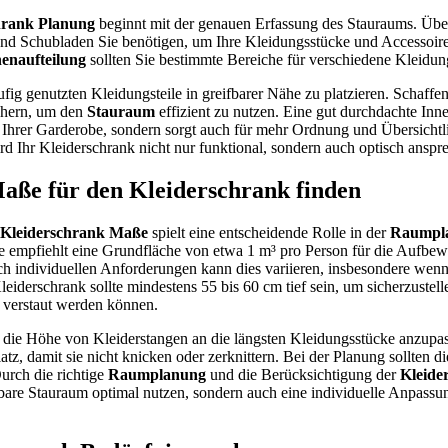
hrank Planung
beginnt mit der genauen Erfassung des Stauraums. Über
und Schubladen Sie benötigen, um Ihre Kleidungsstücke und Accessoir
enaufteilung
sollten Sie bestimmte Bereiche für verschiedene Kleidung
ufig genutzten Kleidungsteile in greifbarer Nähe zu platzieren. Schaffen
chern, um den
Stauraum
effizient zu nutzen. Eine gut durchdachte Inne
Ihrer Garderobe, sondern sorgt auch für mehr Ordnung und Übersichtli
rd Ihr Kleiderschrank nicht nur funktional, sondern auch optisch anspr
Maße für den Kleiderschrank finden
Kleiderschrank Maße
spielt eine entscheidende Rolle in der
Raumpl
e empfiehlt eine Grundfläche von etwa 1 m³ pro Person für die Aufbe
h individuellen Anforderungen kann dies variieren, insbesondere wenn
Kleiderschrank sollte mindestens 55 bis 60 cm tief sein, um sicherzustelle
 verstaut werden können.
s, die Höhe von Kleiderstangen an die längsten Kleidungsstücke anzupa
tz, damit sie nicht knicken oder zerknittern. Bei der Planung sollten d
urch die richtige
Raumplanung
und die Berücksichtigung der
Kleide
gbare Stauraum optimal nutzen, sondern auch eine individuelle Anpassu