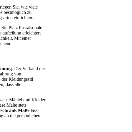
legen Sie, wie viele
es bestmöglich zu
sarten einrichten.
 Sie Platz für saisonale
naufteilung erleichtert
chkeit. Mit einer
echend.
anung
. Der Verband der
wahrung von
 der Kleidungsstil
n, dass alle
ssen. Mäntel und Kleider
iese Maße stets
rschrank Maße
lässt
ng an die persönlichen