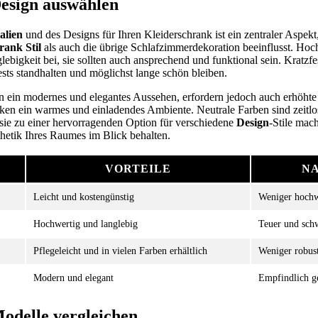
esign auswählen
alien
und des Designs für Ihren Kleiderschrank ist ein zentraler Aspekt
rank Stil
als auch die übrige Schlafzimmerdekoration beeinflusst. Ho
lebigkeit bei, sie sollten auch ansprechend und funktional sein. Kratzf
tests standhalten und möglichst lange schön bleiben.
n ein modernes und elegantes Aussehen, erfordern jedoch auch erhöhte
ken ein warmes und einladendes Ambiente. Neutrale Farben sind zeitlo
sie zu einer hervorragenden Option für verschiedene
Design
-Stile mac
thetik Ihres Raumes im Blick behalten.
VORTEILE
N
Leicht und kostengünstig
Weniger hochwe
Hochwertig und langlebig
Teuer und sch
Pflegeleicht und in vielen Farben erhältlich
Weniger robust
Modern und elegant
Empfindlich g
odelle vergleichen