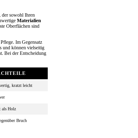
, der sowohl Ihren
chwertige
Materialien
este Oberflächen sind
 Pflege. Im Gegensatz
s und können vielseitig
ht. Bei der Entscheidung
ACHTEILE
rtig, kratzt leicht
wer
 als Holz
egenüber Bruch