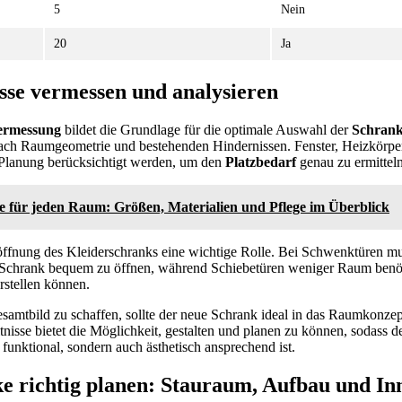
5
Nein
20
Ja
se vermessen und analysieren
rmessung
bildet die Grundlage für die optimale Auswahl der
Schran
e nach Raumgeometrie und bestehenden Hindernissen. Fenster, Heizkörpe
Planung berücksichtigt werden, um den
Platzbedarf
genau zu ermitteln
e für jeden Raum: Größen, Materialien und Pflege im Überblick
üröffnung des Kleiderschranks eine wichtige Rolle. Bei Schwenktüren m
 Schrank bequem zu öffnen, während Schiebetüren weniger Raum benö
rstellen können.
amtbild zu schaffen, sollte der neue Schrank ideal in das Raumkonzept
isse bietet die Möglichkeit, gestalten und planen zu können, sodass d
 funktional, sondern auch ästhetisch ansprechend ist.
e richtig planen: Stauraum, Aufbau und In