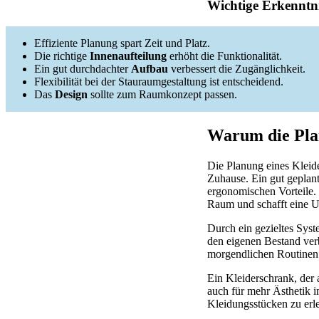
Wichtige Erkenntni
Effiziente Planung spart Zeit und Platz.
Die richtige
Innenaufteilung
erhöht die Funktionalität.
Ein gut durchdachter
Aufbau
verbessert die Zugänglichkeit.
Flexibilität bei der Stauraumgestaltung ist entscheidend.
Das
Design
sollte zum Raumkonzept passen.
Warum die Plan
Die Planung eines Kleider
Zuhause. Ein gut geplant
ergonomischen Vorteile.
Raum und schafft eine U
Durch ein gezieltes Sys
den eigenen Bestand verb
morgendlichen Routinen l
Ein Kleiderschrank, der a
auch für mehr Ästhetik 
Kleidungsstücken zu erl