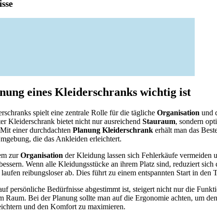
sse
ung eines Kleiderschranks wichtig ist
schranks spielt eine zentrale Rolle für die tägliche
Organisation
und d
er Kleiderschrank bietet nicht nur ausreichend
Stauraum
, sondern opt
 Mit einer durchdachten
Planung Kleiderschrank
erhält man das Best
mgebung, die das Ankleiden erleichtert.
tem zur
Organisation
der Kleidung lassen sich Fehlerkäufe vermeiden 
essern. Wenn alle Kleidungsstücke an ihrem Platz sind, reduziert sich 
aufen reibungsloser ab. Dies führt zu einem entspannten Start in den 
uf persönliche Bedürfnisse abgestimmt ist, steigert nicht nur die Funkti
im Raum. Bei der Planung sollte man auf die Ergonomie achten, um de
eichtern und den Komfort zu maximieren.