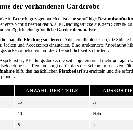
hme der vorhandenen Garderobe
ke in Betracht gezogen werden, ist eine sorgfältige
Bestandsaufnah
 erste Schritt besteht darin, alle Kleidungsstücke aus dem Schrank zu 
und ermöglicht eine gründliche
Garderobenanalyse
.
llte man die
Kleidung sortieren
. Dabei empfiehlt es sich, die Stücke 
r, Jacken und Accessoires einzuteilen. Eine strukturierte Anordnung hil
gsstücke zu behalten und die Übersichtlichkeit zu fördern.
Aspekt ist es, Kleidungsstücke, die seit längerem nicht mehr getragen
 Bekleidung schaffen und sorgt dafür, dass der Schrank nur das enthält,
ufnahme
hilft, den tatsächlichen
Platzbedarf
zu ermitteln und die erfor
 planen.
ANZAHL DER TEILE
AUSSORTIER
15
Ja
10
Nein
8
Ja