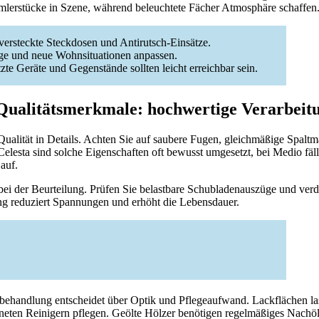
mlerstücke in Szene, während beleuchtete Fächer Atmosphäre schaffen
versteckte Steckdosen und Antirutsch-Einsätze.
züge und neue Wohnsituationen anpassen.
te Geräte und Gegenstände sollten leicht erreichbar sein.
Qualitätsmerkmale: hochwertige Verarbeit
ualität in Details. Achten Sie auf saubere Fugen, gleichmäßige Spaltm
elesta sind solche Eigenschaften oft bewusst umgesetzt, bei Medio fäll
auf.
bei der Beurteilung. Prüfen Sie belastbare Schubladenauszüge und ver
ng reduziert Spannungen und erhöht die Lebensdauer.
nbehandlung entscheidet über Optik und Pflegeaufwand. Lackflächen la
eten Reinigern pflegen. Geölte Hölzer benötigen regelmäßiges Nachöl