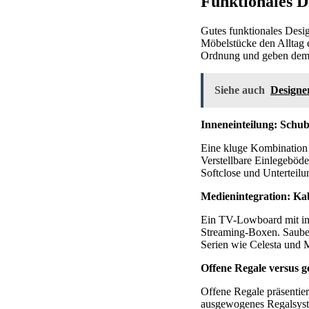
Funktionales D
Gutes funktionales Desi
Möbelstücke den Alltag 
Ordnung und geben de
Siehe auch
Designe
Inneneinteilung: Schub
Eine kluge Kombination a
Verstellbare Einlegeböd
Softclose und Unterteilu
Medienintegration: 
Ein TV-Lowboard mit int
Streaming-Boxen. Saube
Serien wie Celesta und M
Offene Regale versus g
Offene Regale präsentie
ausgewogenes Regalsyste