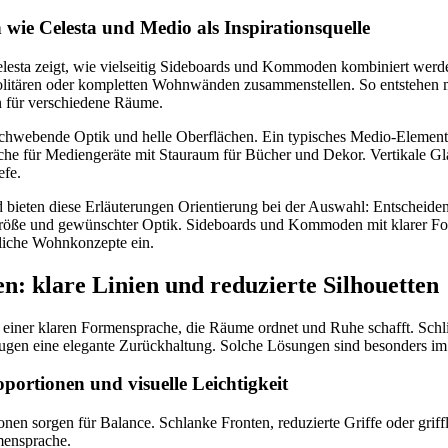
n wie Celesta und Medio als Inspirationsquelle
esta zeigt, wie vielseitig Sideboards und Kommoden kombiniert werd
olitären oder kompletten Wohnwänden zusammenstellen. So entstehen 
für verschiedene Räume.
, schwebende Optik und helle Oberflächen. Ein typisches Medio-Elemen
che für Mediengeräte mit Stauraum für Bücher und Dekor. Vertikale Gla
efe.
 bieten diese Erläuterungen Orientierung bei der Auswahl: Entscheide
öße und gewünschter Optik. Sideboards und Kommoden mit klarer Fo
edliche Wohnkonzepte ein.
n: klare Linien und reduzierte Silhouetten
 einer klaren Formensprache, die Räume ordnet und Ruhe schafft. Sch
eugen eine elegante Zurückhaltung. Solche Lösungen sind besonders im
portionen und visuelle Leichtigkeit
onen sorgen für Balance. Schlanke Fronten, reduzierte Griffe oder gri
mensprache.