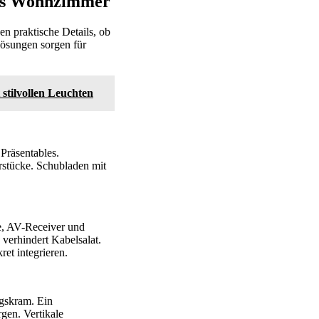
 das Wohnzimmer
n praktische Details, ob
lösungen sorgen für
tilvollen Leuchten
Präsentables.
rstücke. Schubladen mit
e, AV-Receiver und
erhindert Kabelsalat.
et integrieren.
agskram. Ein
gen. Vertikale