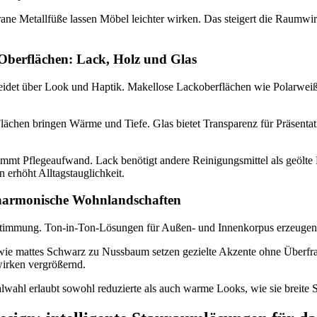
ane Metallfüße lassen Möbel leichter wirken. Das steigert die Raumwir
Oberflächen: Lack, Holz und Glas
eidet über Look und Haptik. Makellose Lackoberflächen wie Polarwe
Flächen bringen Wärme und Tiefe. Glas bietet Transparenz für Präsentat
immt Pflegeaufwand. Lack benötigt andere Reinigungsmittel als geölte 
erhöht Alltagstauglichkeit.
harmonische Wohnlandschaften
Stimmung. Ton-in-Ton-Lösungen für Außen- und Innenkorpus erzeugen
ie mattes Schwarz zu Nussbaum setzen gezielte Akzente ohne Überfr
irken vergrößernd.
ialwahl erlaubt sowohl reduzierte als auch warme Looks, wie sie breite 