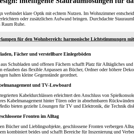
esign: intelligente Stauraumlösungen für
gn verbindet klare Optik mit echtem Nutzen. Im Wohnzimmer entscheide
erleichtern oder zusätzlichen Aufwand bringen. Durchdachte Stauraum
m Raum Ruhe.
rlampen für den Wohnbereich: harmonische Lichtstimmungen mit s
laden, Fächer und verstellbare Einlegeböden
us Schubladen und offenen Fächern schafft Platz für Alltägliches und 
en erlauben das flexible Anpassen an Bücher, Ordner oder höhere Deko
ngen halten kleine Gegenstände geordnet.
Kabelmanagement und TV-Lowboard
egrierten Kabeldurchlässen erleichtert den Anschluss von Spielkonsol
res Kabelmanagement hinter Türen oder in abnehmbaren Rückwänden v
edio bieten gezielte Lösungen für TV und Elektronik, die Technik diskr
eschlossene Fronten im Alltag
ren Bücher und Lieblingsobjekte, geschlossene Fronten verbergen Allt
m kombiniert beides und schafft Bereiche für Inszenierung und Verber