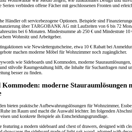
und Wohnwände wie Medio zeigen, wie funktionales Design und stilvo
Serien verbinden offene Fächer mit geschlossenen Fronten und erleich
he Händler oft servicebezogene Optionen. Beispiele sind Finanzierung
nanzierung über TARGOBANK AG mit Laufzeiten von 6 bis 72 Monate
Jahreszins bei 6 Monaten. Mindestsumme ab 250 € und Mindestrate 10 
tschem Wohnsitz und Arbeitgeber.
tingaktionen wie Newslettergutscheine, etwa 10 € Rabatt bei Anmeldun
gebote machen moderne Möbel für Wohnzimmer noch zugänglicher.
ywords wie Sideboards und Kommoden, moderne Stauraumlösungen, k
d stilvolle Raumgestaltung hilft, die Inhalte für Suchanfragen rund u
itung besser zu finden.
d Kommoden: moderne Stauraumlösungen m
e
n bieten praktische Aufbewahrungslösungen für Wohnzimmer, Essbere
 Ruhe im Raum und macht die Auswahl leichter. Im folgenden Abschnit
eisen und konkrete Beispiele als Entscheidungsgrundlage.