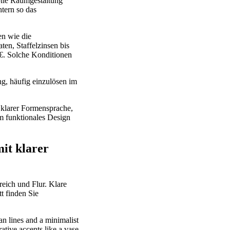
lle Raumgestaltung
tern so das
en wie die
n, Staffelzinsen bis
€. Solche Konditionen
g, häufig einzulösen im
larer Formensprache,
m funktionales Design
it klarer
ich und Flur. Klare
t finden Sie