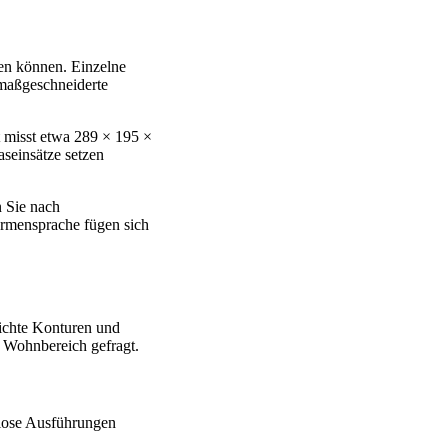
en können. Einzelne
maßgeschneiderte
t misst etwa 289 × 195 ×
seinsätze setzen
n Sie nach
rmensprache fügen sich
lichte Konturen und
 Wohnbereich gefragt.
fflose Ausführungen