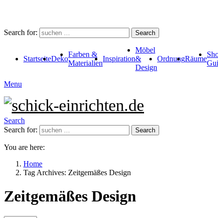
Search for:
Search
Möbel
Farben &
Sho
Startseite
Deko
Inspiration
&
Ordnung
Räume
Materialien
Gui
Design
Menu
Search
Search for:
Search
You are here:
Home
Tag Archives: Zeitgemäßes Design
Zeitgemäßes Design