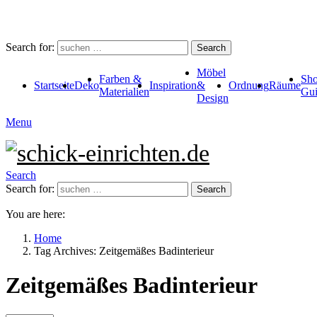
Search for:
Search
Möbel
Farben &
Sho
Startseite
Deko
Inspiration
&
Ordnung
Räume
Materialien
Gui
Design
Menu
Search
Search for:
Search
You are here:
Home
Tag Archives: Zeitgemäßes Badinterieur
Zeitgemäßes Badinterieur