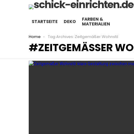
FARBEN &
STARTSEITE
DEKO
MATERIALIEN
You are here:
Home
Tag Archives: Zeitgemäßer Wohnstil
ZEITGEMÄSSER WOH
LATEST
STORIES