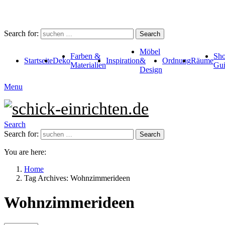
Search for:
Search
Möbel
Farben &
Sho
Startseite
Deko
Inspiration
&
Ordnung
Räume
Materialien
Gui
Design
Menu
Search
Search for:
Search
You are here:
Home
Tag Archives: Wohnzimmerideen
Wohnzimmerideen