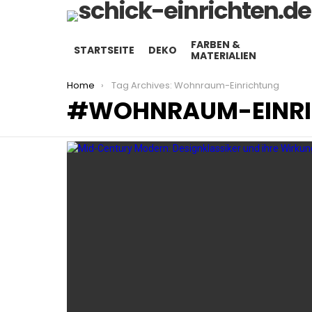
FARBEN &
STARTSEITE
DEKO
MATERIALIEN
You are here:
Home
Tag Archives: Wohnraum-Einrichtung
WOHNRAUM-EINR
LATEST
STORIES