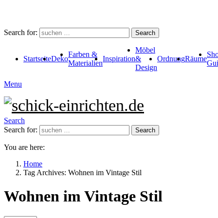
Search for:
Search
Möbel
Farben &
Sho
Startseite
Deko
Inspiration
&
Ordnung
Räume
Materialien
Gui
Design
Menu
Search
Search for:
Search
You are here:
Home
Tag Archives: Wohnen im Vintage Stil
Wohnen im Vintage Stil