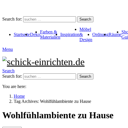
Search for:
Search
Möbel
Farben &
Sho
Startseite
Deko
Inspiration
&
Ordnung
Räume
Materialien
Gui
Design
Menu
Search
Search for:
Search
You are here:
Home
Tag Archives: Wohlfühlambiente zu Hause
Wohlfühlambiente zu Hause