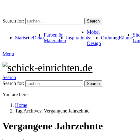
Search for:
Search
Möbel
Farben &
Sho
Startseite
Deko
Inspiration
&
Ordnung
Räume
Materialien
Gui
Design
Menu
Search
Search for:
Search
You are here:
Home
Tag Archives: Vergangene Jahrzehnte
Vergangene Jahrzehnte