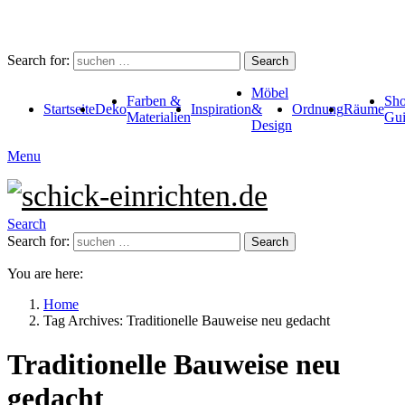
Search for:
Search
Möbel
Farben &
Sho
Startseite
Deko
Inspiration
&
Ordnung
Räume
Materialien
Gui
Design
Menu
Search
Search for:
Search
You are here:
Home
Tag Archives: Traditionelle Bauweise neu gedacht
Traditionelle Bauweise neu
gedacht