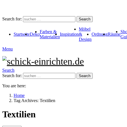
Search for:
Search
Möbel
Farben &
Sho
Startseite
Deko
Inspiration
&
Ordnung
Räume
Materialien
Gui
Design
Menu
Search
Search for:
Search
You are here:
Home
Tag Archives: Textilien
Textilien