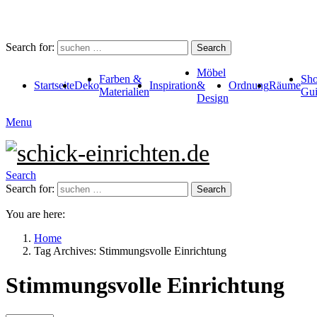
Search for:
Search
Möbel
Farben &
Sho
Startseite
Deko
Inspiration
&
Ordnung
Räume
Materialien
Gui
Design
Menu
Search
Search for:
Search
You are here:
Home
Tag Archives: Stimmungsvolle Einrichtung
Stimmungsvolle Einrichtung