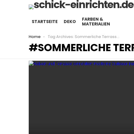
FARBEN &
STARTSEITE
DEKO
MATERIALIEN
You are here:
Home
Tag Archives: Sommerliche Terrassenideen
SOMMERLICHE TER
LATEST
STORIES