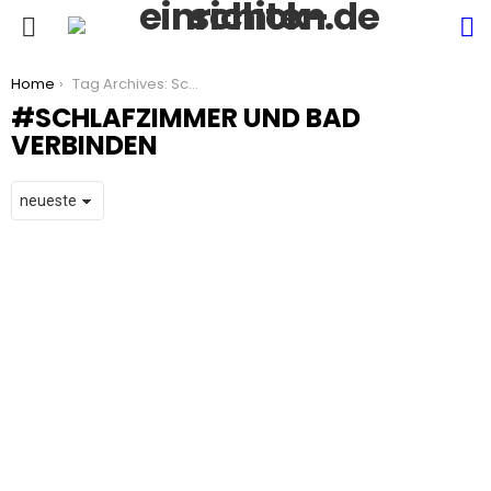
S
Menu
You are here:
Home
Tag Archives: Schlafzimmer und Bad verbinden
SCHLAFZIMMER UND BAD
VERBINDEN