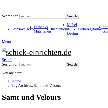
Search for:
Search
Möbel
Farben &
Sho
Startseite
Deko
Inspiration
&
Ordnung
Räume
Materialien
Gui
Design
Menu
Search
Search for:
Search
You are here:
Home
Tag Archives: Samt und Velours
Samt und Velours