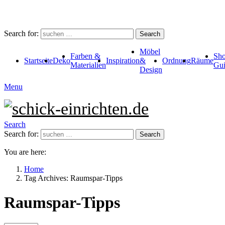
Search for:
Search
Möbel
Farben &
Sho
Startseite
Deko
Inspiration
&
Ordnung
Räume
Materialien
Gui
Design
Menu
Search
Search for:
Search
You are here:
Home
Tag Archives: Raumspar-Tipps
Raumspar-Tipps