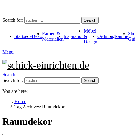
Search for:
Search
Möbel
Farben &
Sho
Startseite
Deko
Inspiration
&
Ordnung
Räume
Materialien
Gui
Design
Menu
Search
Search for:
Search
You are here:
Home
Tag Archives: Raumdekor
Raumdekor