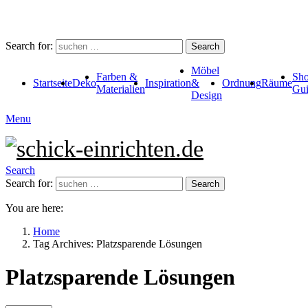
Search for:
Search
Möbel
Farben &
Sho
Startseite
Deko
Inspiration
&
Ordnung
Räume
Materialien
Gui
Design
Menu
Search
Search for:
Search
You are here:
Home
Tag Archives: Platzsparende Lösungen
Platzsparende Lösungen